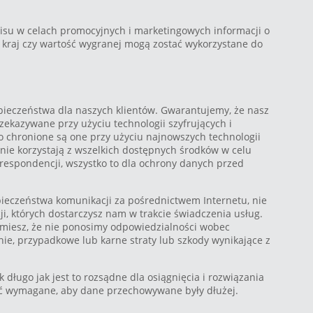
su w celach promocyjnych i marketingowych informacji o
 kraj czy wartość wygranej mogą zostać wykorzystane do
ieczeństwa dla naszych klientów. Gwarantujemy, że nasz
rzekazywane przy użyciu technologii szyfrujących i
chronione są one przy użyciu najnowszych technologii
nie korzystają z wszelkich dostępnych środków w celu
respondencji, wszystko to dla ochrony danych przed
ieczeństwa komunikacji za pośrednictwem Internetu, nie
 których dostarczysz nam w trakcie świadczenia usług.
zumiesz, że nie ponosimy odpowiedzialności wobec
nie, przypadkowe lub karne straty lub szkody wynikające z
długo jak jest to rozsądne dla osiągnięcia i rozwiązania
ć wymagane, aby dane przechowywane były dłużej.