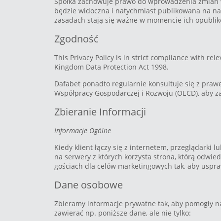
Spółka zachowuje prawo do wprowadzenia zmian w
będzie widoczna i natychmiast publikowana na na
zasadach stają się ważne w momencie ich opubliko
Zgodność
This Privacy Policy is in strict compliance with rel
Kingdom Data Protection Act 1998.
Dafabet ponadto regularnie konsultuje się z prawe
Współpracy Gospodarczej i Rozwoju (OECD), aby z
Zbieranie Informacji
Informacje Ogólne
Kiedy klient łączy się z internetem, przeglądarki
na serwery z których korzysta strona, którą odwied
gościach dla celów marketingowych tak, aby uspraw
Dane osobowe
Zbieramy informacje prywatne tak, aby pomogły na
zawierać np. poniższe dane, ale nie tylko: