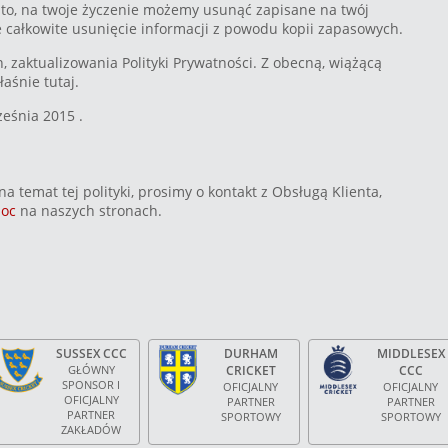
dto, na twoje życzenie możemy usunąć zapisane na twój
 całkowite usunięcie informacji z powodu kopii zapasowych.
zaktualizowania Polityki Prywatności. Z obecną, wiążącą
aśnie tutaj.
eśnia 2015 .
a temat tej polityki, prosimy o kontakt z Obsługą Klienta,
oc
na naszych stronach.
SUSSEX CCC
DURHAM
MIDDLESEX
GŁÓWNY
CRICKET
CCC
SPONSOR I
OFICJALNY
OFICJALNY
OFICJALNY
PARTNER
PARTNER
PARTNER
SPORTOWY
SPORTOWY
ZAKŁADÓW