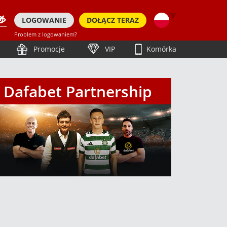
LOGOWANIE
DOŁĄCZ TERAZ
Problem z logowaniem?
English (Asia)
English
Promocje
VIP
Komórka
English (Europe)
हिन्दी
简体中文
తెలుగు
Dafabet Partnership
Bengali (India)
ภาษาไทย
Tiếng Việt
English (Pakistan)
Bahasa Indonesia
English (Bangladesh)
日本語
Bengali (Bangladesh)
한국어
Español