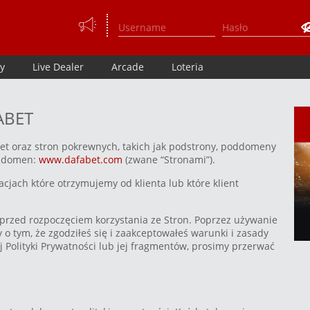
y
Live Dealer
Arcade
Loteria
ABET
bet oraz stron pokrewnych, takich jak podstrony, poddomeny
z domen:
www.dafabet.com
(zwane “Stronami”).
cjach które otrzymujemy od klienta lub które klient
przed rozpoczęciem korzystania ze Stron. Poprzez używanie
 o tym, że zgodziłeś się i zaakceptowałeś warunki i zasady
zej Polityki Prywatności lub jej fragmentów, prosimy przerwać