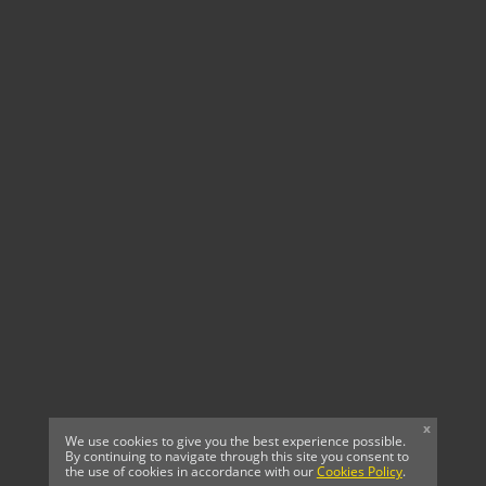
x
We use cookies to give you the best experience possible.
By continuing to navigate through this site you consent to
the use of cookies in accordance with our
Cookies Policy
.