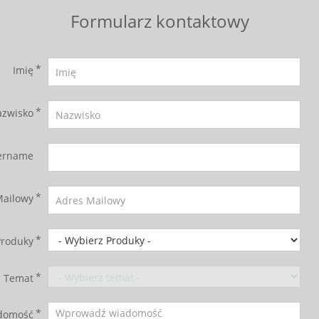
Formularz kontaktowy
*
Imię
*
azwisko
ername
*
Mailowy
*
Produky
*
Temat
*
domość