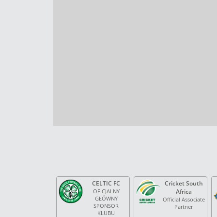
CELTIC FC
Cricket South
OFICJALNY
Africa
GŁÓWNY
Official Associate
SPONSOR
Partner
KLUBU