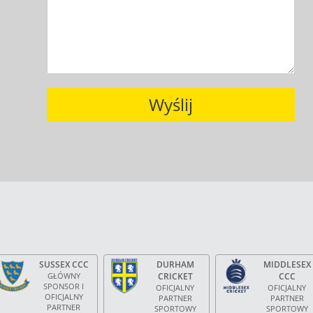
Wyślij
SUSSEX CCC
DURHAM
MIDDLESEX
GŁÓWNY
CRICKET
CCC
SPONSOR I
OFICJALNY
OFICJALNY
OFICJALNY
PARTNER
PARTNER
PARTNER
SPORTOWY
SPORTOWY