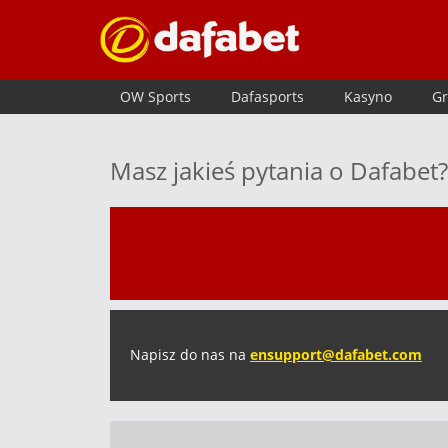
OW Sports
Dafasports
Kasyno
Gr
Masz jakieś pytania o Dafabet?
Napisz do nas na
ensupport@dafabet.com