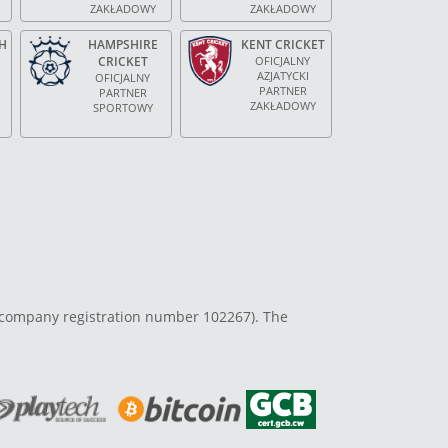
ZAKŁADOWY
ZAKŁADOWY
H
HAMPSHIRE
KENT CRICKET
CRICKET
OFICJALNY
AZJATYCKI
OFICJALNY
PARTNER
PARTNER
ZAKŁADOWY
SPORTOWY
 (company registration number 102267). The