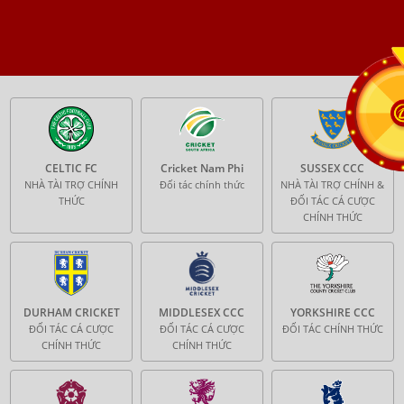
CELTIC FC
Cricket Nam Phi
SUSSEX CCC
NHÀ TÀI TRỢ CHÍNH
Đối tác chính thức
NHÀ TÀI TRỢ CHÍNH &
THỨC
ĐỐI TÁC CÁ CƯỢC
CHÍNH THỨC
DURHAM CRICKET
MIDDLESEX CCC
YORKSHIRE CCC
ĐỐI TÁC CÁ CƯỢC
ĐỐI TÁC CÁ CƯỢC
ĐỐI TÁC CHÍNH THỨC
CHÍNH THỨC
CHÍNH THỨC