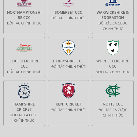
NORTHAMPTONSHI
SOMERSET CCC
WARWICKSHIRE &
RE CCC
EDGBASTON
ĐỐI TÁC CHÍNH THỨC
ĐỐI TÁC CHÍNH THỨC
ĐỐI TÁC CÁ CƯỢC
CHÍNH THỨC
LEICESTERSHIRE
DERBYSHIRE CCC
WORCESTERSHIRE
CCC
CCC
ĐỐI TÁC CHÍNH THỨC
ĐỐI TÁC CHÍNH THỨC
ĐỐI TÁC CHÍNH THỨC
HAMPSHIRE
KENT CRICKET
NOTTS CCC
CRICKET
ĐỐI TÁC CHÍNH THỨC
ĐỐI TÁC CÁ CƯỢC
ĐỐI TÁC CÁ CƯỢC
CHÍNH THỨC
CHÍNH THỨC