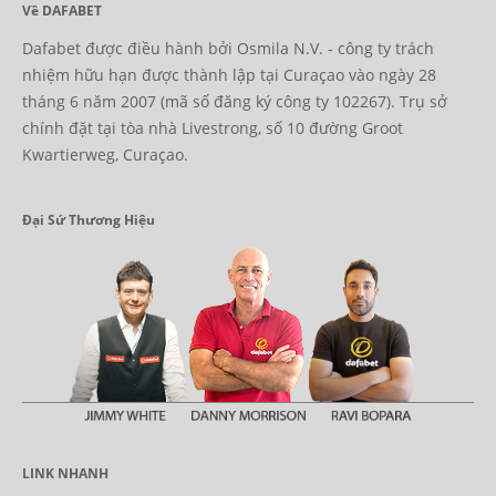
Về DAFABET
Dafabet được điều hành bởi Osmila N.V. - công ty trách
nhiệm hữu hạn được thành lập tại Curaçao vào ngày 28
tháng 6 năm 2007 (mã số đăng ký công ty 102267). Trụ sở
chính đặt tại tòa nhà Livestrong, số 10 đường Groot
Kwartierweg, Curaçao.
Đại Sứ Thương Hiệu
LINK NHANH