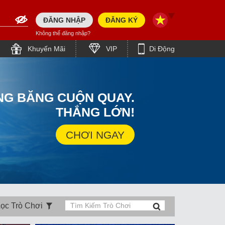
ĐĂNG NHẬP
ĐĂNG KÝ
Không thể đăng nhập?
English (Asia)
हिन्दी
Khuyến Mãi
VIP
Di Động
తెలుగు
简体中文
Bengali (India)
ภาษาไทย
ẰNG TIỀN ẢO VÀ NHẬN
VÒNG QUAY MIỄN PHÍ
O MỪNG TẠI CASINO
 HOÀN TRẢ TỚI 0.80%
NG BĂNG CUỘN QUAY.
Bahasa Indonesia
English (Bangladesh)
NG QUAY MIỄN PHÍ MỖI
THƯỞNG
 ĐẦU 2.000.000 VNĐ!
KHÔNG GIỚI HẠN!
THẮNG LỚN!
N TỚI 5.000.000 VNĐ!
NGÀY!
Bengali (Bangladesh)
한국어
THAM GIA NGAY
CHƠI NGAY
CHƠI NGAY
Japanese
Español
THAM GIA NGAY
THAM GIA NGAY
English
ọc Trò Chơi