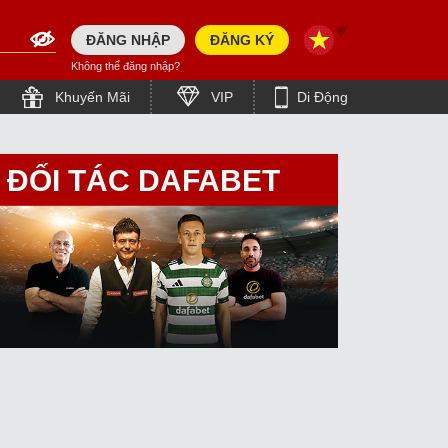
ĐĂNG NHẬP
ĐĂNG KÝ
Không thể đăng nhập?
English (Asia)
हिन्दी
Khuyến Mãi
VIP
Di Động
English (Europe)
తెలుగు
Bengali (India)
简体中文
ĐỐI TÁC DAFABET
English (Pakistan)
ภาษาไทย
Bahasa Indonesia
English (Bangladesh)
Bengali (Bangladesh)
日本語
Polish
한국어
English
Español