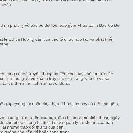
i trên Trang web. Ngày mà chính sách bảo mật hiện hành có
m khảo.
 định pháp lý về bảo vệ dữ liệu, bao gồm Pháp Lệnh Bảo Vệ Dữ
t lệ EU và Hướng dẫn của các tổ chức hợp tác và phát triển
hàng.
ch hàng có thể truyền thông tin đến các máy chủ lưu trữ các
số liệu thống kê về khách truy cập của trang web đó và sẽ
 tôi cải thiện trải nghiệm người dùng.
hể giúp chúng tôi nhận diện bạn. Thông tin này có thể bao gồm,
i chúng tôi như tên của bạn, địa chỉ email, số điện thoại, ngày
 để cho phép chúng tôi thiết lập và quản lý tài khoản của bạn.
u lại những trao đổi thư từ của bạn.
ệc quảng cáo tiếp thị hoặc cạnh tranh.