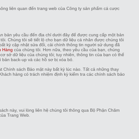
n thông liên quan đến trang web của Công ty sản phẩm cá cược
văn bản yêu cầu đến địa chỉ dưới đây để được cung cấp một bản
ôi. Chúng tôi sẽ tiết lộ cho bạn dữ liệu cá nhân được chúng tôi
bất kỳ cập nhật sửa đổi, cải chính thông tin người sử dụng đã
h Hàng
của chúng tôi. Hơn nữa, theo yêu cầu của bạn, chúng
cơ sở dữ liệu của chúng tôi; tuy nhiên, thông tin của bạn có thể
ì bản back-up và các hồ sơ bị xóa bỏ.
ật Chính sách Bảo mật này bất kỳ lúc nào. Tất cả những thay
Khách hàng có trách nhiệm định kỳ kiểm tra các chính sách bảo
sách này, vui lòng liên hệ chúng tôi thông qua Bộ Phận Chăm
ủa Trang Web.