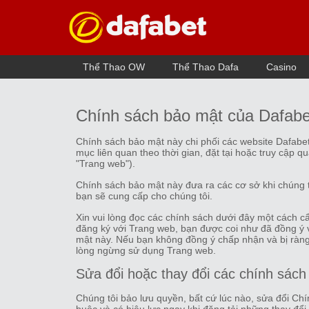
Thể Thao OW
Thể Thao Dafa
Casino
Chính sách bảo mật của Dafabe
Chính sách bảo mật này chi phối các website Dafabet
mục liên quan theo thời gian, đặt tại hoặc truy cập q
"Trang web").
Chính sách bảo mật này đưa ra các cơ sở khi chúng tô
bạn sẽ cung cấp cho chúng tôi.
Xin vui lòng đọc các chính sách dưới đây một cách c
đăng ký với Trang web, bạn được coi như đã đồng ý 
mật này. Nếu bạn không đồng ý chấp nhận và bị ràng 
lòng ngừng sử dụng Trang web.
Sửa đổi hoặc thay đổi các chính sách
Chúng tôi bảo lưu quyền, bất cứ lúc nào, sửa đổi Ch