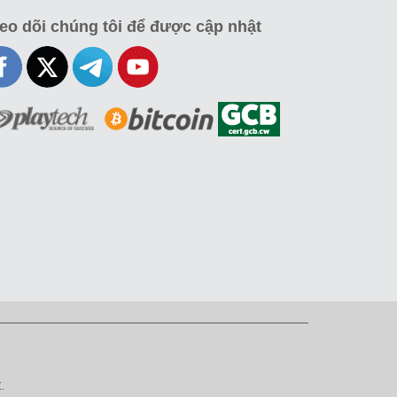
eo dõi chúng tôi để được cập nhật
.