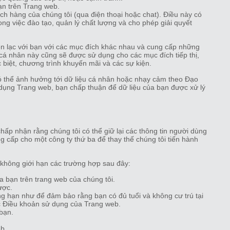
ạn trên Trang web.
h hàng của chúng tôi (qua điện thoại hoặc chat). Điều này có
trong việc đào tạo, quản lý chất lượng và cho phép giải quyết
iên lạc với bạn với các mục đích khác nhau và cung cấp những
n cá nhân này cũng sẽ được sử dụng cho các mục đích tiếp thị,
 biệt, chương trình khuyến mãi và các sự kiện.
ó thể ảnh hưởng tới dữ liệu cá nhân hoặc nhạy cảm theo Đạo
dụng Trang web, bạn chấp thuận để dữ liệu của bạn được xử lý
hấp nhận rằng chúng tôi có thể giữ lại các thông tin người dùng
ng cấp cho một công ty thứ ba để thay thế chúng tôi tiến hành
 không giới hạn các trường hợp sau đây:
ủa bạn trên trang web của chúng tôi.
ược.
ng hạn như để đảm bảo rằng bạn có đủ tuổi và không cư trú tại
ác Điều khoản sử dụng của Trang web.
 bạn.
eb.