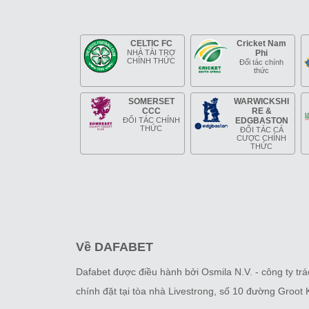
CELTIC FC
Cricket Nam
NHÀ TÀI TRỢ
Phi
CHÍNH THỨC
Đối tác chính
thức
SOMERSET
WARWICKSHI
CCC
RE &
ĐỐI TÁC CHÍNH
EDGBASTON
THỨC
ĐỐI TÁC CÁ
CƯỢC CHÍNH
THỨC
Về DAFABET
Dafabet được điều hành bởi Osmila N.V. - công ty t
chính đặt tại tòa nhà Livestrong, số 10 đường Groot