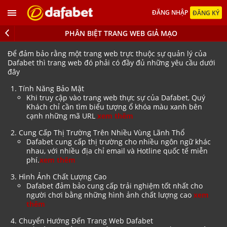
ĐĂNG NHẬP
ĐĂNG KÝ
PHÂN BIỆT TRANG WEB GIẢ MẠO
Để đảm bảo rằng một trang web trực thuộc sự quản lý của
Dafabet thì trang web đó phải có đầy đủ những yêu cầu dưới
đây
Tính Năng Bảo Mật
Khi truy cập vào trang web thực sự của Dafabet, Quý
Khách chỉ cần tìm biểu tượng ổ khóa màu xanh bên
cạnh những mã URL
xem thêm
Cung Cấp Thị Trường Trên Nhiều Vùng Lãnh Thổ
Dafabet cung cấp thị trường cho nhiều ngôn ngữ khác
nhau, với nhiều địa chỉ email và Hotline quốc tế miễn
phí.
xem thêm
Hình Ảnh Chất Lượng Cao
Dafabet đảm bảo cung cấp trải nghiệm tốt nhất cho
người chơi bằng những hình ảnh chất lượng cao
xem
thêm
Chuyển Hướng Đến Trang Web Dafabet