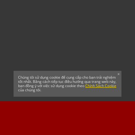
x
Chúng tôi sử dụng cookie để cung cấp cho bạn trải nghiệm
tốt nhất. Bằng cách tiếp tục điều hướng qua trang web này,
bạn đồng ý với việc sử dụng cookie theo
Chính Sách Cookie
của chúng tôi.