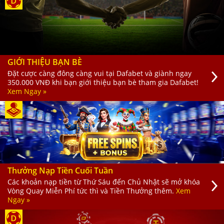
GIỚI THIỆU BẠN BÈ
Đặt cược càng đông càng vui tại Dafabet và giành ngay
350.000 VNĐ khi bạn giới thiệu bạn bè tham gia Dafabet!
Xem Ngay »
Thưởng Nạp Tiền Cuối Tuần
Các khoản nạp tiền từ Thứ Sáu đến Chủ Nhật sẽ mở khóa
Vòng Quay Miễn Phí tức thì và Tiền Thưởng thêm.
Xem
Ngay »