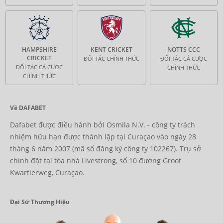
HAMPSHIRE
KENT CRICKET
NOTTS CCC
CRICKET
ĐỐI TÁC CHÍNH THỨC
ĐỐI TÁC CÁ CƯỢC
ĐỐI TÁC CÁ CƯỢC
CHÍNH THỨC
CHÍNH THỨC
Về DAFABET
Dafabet được điều hành bởi Osmila N.V. - công ty trách
nhiệm hữu hạn được thành lập tại Curaçao vào ngày 28
tháng 6 năm 2007 (mã số đăng ký công ty 102267). Trụ sở
chính đặt tại tòa nhà Livestrong, số 10 đường Groot
Kwartierweg, Curaçao.
Đại Sứ Thương Hiệu