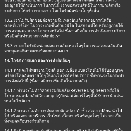
อนุญาตให้ดำเนินการ ในกรณีนี้ เราขอสงวนสิทธิ์ในการยกเลิกหรือ
ระงับการให้บริการของเรา โดยไม่รับผิดชอบใดๆทั้งสิ้น
13.2 เราไม่รับผิดชอบต่อความล้มเหลวอันเกิดจากอุปกรณ์หรือ
ซอฟต์แวร์ใดๆ ไม่ว่าจะเกิดขึ้นด้วยวิธีใด ในสถานที่ใด หรืออยู่ภายใต้
การควบคุมจากเราโดยตรงหรือไม่ ซึ่งอาจปิดกั้นการดำเนินการบริการ
หรือปิดกั้นท่านจากการติดต่อเรา
13.3 เราจะไม่รับผิดชอบต่อความล้มเหลวใดๆในการแสดงผลอันเกิด
จากบุคคลที่สามตามข้อตกลงของเรา
14. ไวรัส การแฮก และการทำผิดอื่นๆ
14.1 ท่านจะไม่พยายามโจมตี แฮก เปลี่ยนแปลงโดยไม่ได้รับอนุญาต
หรือส่งโค้ดอันตรายใดๆให้แก่เว็บไซต์หรือบริการ ซึ่งท่านจะไม่กระทำ
การดังต่อไปนี้ (ซึ่งอาจมีการเพิ่มเติมในภายหลัง)
14.1.1 ท่านจะไม่ทำวิศวกรรมผันกลับ(Reverse Engineer) หรือใช้
โปรแกรมแปลกลับ(Decompile)กับซอฟต์แวร์ใดๆที่ได้รับการนำเสนอ
บนเว็บไซต์เรา
14.1.2 ท่านจะไม่ทำการคัดลอก ดัดแปลง ทำซ้ำ ส่งต่อ เปลี่ยน นำไป
ใช้ หรือแจกจ่าย บริการ เว็บไซต์ เนื้อหา หรือข้อมูลใดๆ ไม่ว่าจะเป็น
ทั้งหมดหรือบางส่วนก็ตาม
14.1.3 เปิดเผยข้อมูลบัญชีแก่บุคคลที่สาม หรือ (d) ฝ่าฝืนบทบัญญัติใด