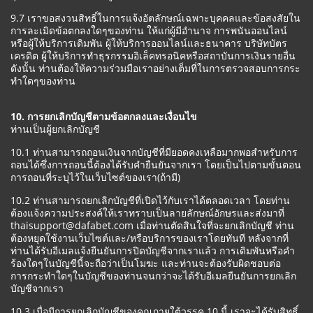
9.7 เราขอสงวนสิทธิ์ในการแจ้งอัตลักษณ์เฉพาะบุคคลและข้อสงสัยใน
การละเมิดข้อตกลงใดๆของท่าน ให้แก่ผู้มีอำนาจ การพนันออนไลน์
หรือผู้ให้บริการเดิมพัน ผู้ให้บริการออนไลน์และธนาคาร บริษัทบัตร
เครดิต ผู้ให้บริการทำธุรกรรมอิเล็คทรอนิคหรือสถาบันการเงินรายอื่น
ดังนั้น ท่านต้องให้ความร่วมมือเราอย่างเต็มที่ในการตรวจสอบการกระ
ทำใดๆของท่าน
10. การยกเลิกบัญชีตามข้อตกลงและเงื่อนไข
ท่านเป็นผู้ยกเลิกบัญชี
10.1 ท่านสามารถถอนเงินจากบัญชีที่มียอดคงเหลือมากพอสำหรับการ
ถอนได้ซึ่งการถอนนี้ต้องได้รับคำยืนยันจากเรา โดยเป็นไปตามขั้นตอน
การถอนที่ระบุไว้ในเว็บไซต์ของเรา(ถ้ามี)
10.2 ท่านสามารถยกเลิกบัญชีที่เปิดไว้กับเราได้ตลอดเวลา โดยท่าน
ต้องแจ้งความประสงค์ให้เราทราบเป็นลายลักษณ์อักษรและส่งมาที่
thaisupport@dafabet.com เมื่อท่านตัดสินใจที่จะยกเลิกบัญชี ท่าน
ต้องหยุดใช้งานเว็บไซต์และ/หรือบริการของเราโดยทันที หลังจากที่
ท่านได้รับอีเมลแจ้งยืนยันการปิดบัญชีจากเราแล้ว การเดิมพันหรือคำ
ร้องใดๆในบัญชีนี้จะถือว่าเป็นโมฆะ และท่านจะต้องรับผิดชอบต่อ
การกระทำใดๆในบัญชีของท่านจนกว่าจะได้รับอีเมลยืนยันการยกเลิก
บัญชีจากเรา
10.3 เมื่อมีการยกเลิกบัญชีของคุณภายใต้วรรค 10 นี้ เราจะได้รับสิทธิ์