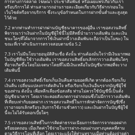
การทางการตลาด โฆษณา ประชาสัมพันธ์ หรือเผยแพร่เกี่ยวกับเรา
หรือบริการได้ ท่านสามารถอ่านรายละเอียดเกี่ยวกับวิธีฝาก/ถอนใน
เว็บไซต์หรือจากบริการ ซึ่งระบุข้อกำหนดในการฝากขั้นต่ำและสูงสุด
ไว้ด้วย
7.2 หากท่านทำการฝากผ่านบัญชีธนาคารของผู้อื่น เราขอสงวนสิทธิ์
พิจารณาว่าเงินฝากในบัญชีผู้ใช้นี้ไม่มีสิทธิ์นำมาวางเดิมพัน (และเงิน
ชนะใดๆที่ได้มาจากการใช้เงินฝากนี้วางเดิมพันจะถือว่าเป็นโมฆะ) ใน
ขณะที่เราดำเนินการตรวจสอบตามข้อ 5.2
7.3 เราไม่มีนโยบายอนุมัติสินเชื่อ ดังนั้น ท่านต้องมั่นใจว่ามีเงินมากพอ
ในบัญชีที่จะใช้วางเดิมพัน เราขอสงวนสิทธิ์ยกเลิกการวางเดิมพันใดๆ
ที่อาจเกิดขึ้นโดยไม่เจตนาโดยที่ไม่มีเงินเหลือในบัญชีมากพอที่จะวาง
เดิมพันนี้
7.4 เราขอสงวนสิทธิ์เรียกเก็บเงินคืนตามยอดที่เกิด หากต้องเรียกเก็บ
เงินคืน เปลี่ยนแปลงการตัดสินใจ หรือเรียกเก็บเงินอื่นๆจากบัญชีผู้ใช้
ของท่าน ดังนั้น เพื่อหลีกเลี่ยงข้อสงสัย ท่านไม่ควรใช้บัญชีนี้เป็นดั่ง
บัญชีธนาคาร โดยเราจะคอยสังเกตการฝากถอนซึ่งไม่มีการวางเดิมพัน
ที่เทียบเท่ากับยอดฝาก เราขอสงวนสิทธิ์ในการหักค่าจัดการบัญชี(ซึ่ง
เราอาจยกเลิกหรือระงับการใช้งานชั่วคราว) และเงินฝากในบัญชีผู้ใช้
นี้จะไม่ได้รับดอกเบี้ยใดๆ
7.5 เราขอสงวนสิทธิ์ในการคิดค่าธรรมเนียมการจัดการจากยอดฝาก
หรือยอดถอน เมื่อเกิดค่าใช้จ่ายในการฝาก-ถอนผ่านทางบุคคลที่สาม
ตามวิธีการโอนที่เลือก โดยเราจะแจ้งให้ท่านทราบเมื่อท่านต้องจ่ายค่า