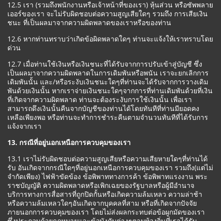
12.5 เรา (รวมถึงพนักงานหรือเจ้าหน้าที่ของเรา) หุ้นส่วน หรือซัพพลาย
เออร์ของเรา จะไม่รับผิดชอบต่อความสูญเสียใดๆ รวมถึง การเสียเงิน
ชนะ ที่เป็นผลมาจากความผิดพลาดของเราหรือของท่าน
12.6 หากท่านทราบว่าเกิดข้อผิดพลาดใดๆ ท่านจะแจ้งให้เราทราบโดย
ด่วน
12.7 เมื่อท่านใช้เงินหรือเงินชนะที่ได้รับจากการปรับเข้าสู่บัญชี ซึ่ง
เป็นผลมาจากความผิดพลาดในการเดิมพันหรือพนัน เราจะยกเลิกการ
เดิมพันนั้น และ/หรือระงับเงินชนะใดๆที่ท่านจะได้รับจากการวางเดิม
พันด้วยเงินนั้น หากเราจ่ายเงินชนะใดๆจากการที่ท่านเดิมพันด้วยที่เงิน
ที่เกิดจากความผิดพลาด ท่านจะต้องระงับการใช้เงินนั้น เพื่อเรา
สามารถดึงเงินนั้นคืนจากบัญชีของท่านได้โดยทันทีที่ท่านมียอดคง
เหลือเพียงพอ หรือท่านจะทำการชำระคืนตามจำนวนทันทีที่ได้รับการ
แจ้งจากเรา
13. กรณีที่อยู่นอกเหนือการควบคุมของเรา
13.1 เราไม่รับผิดชอบต่อความสูญเสียหรือความเสียหายใดๆที่ท่านได้
รับ อันเกิดจากกรณีใดๆที่อยู่นอกเหนือการควบคุมของเรา รวมถึง(แต่ไม่
จำกัดเพียง) ไฟฟ้าขัดข้อง ข้อพิพาททางการค้า ข้อพิพาทแรงงาน พระ
ราชบัญญัติ ความผิดพลาดหรือเพิกเฉยของรัฐบาลหรือผู้มีอำนาจ
บริการทางการสื่อสารที่ถูกปิดกั้นหรือเกิดความล้มเหลว ความล่าช้า
หรือความล้มเหลวใดๆอันเกิดจากบุคคลที่สาม หรือที่เกิดจากปัจจัย
ภายนอกการควบคุมของเรา โดยไม่ส่งผลกระทบต่อข้อผูกมัดของเรา
ซึ่งประกอบด้วยกฎหมายและข้อบังคับต่างๆตามท้องถิ่นที่เราได้รับ