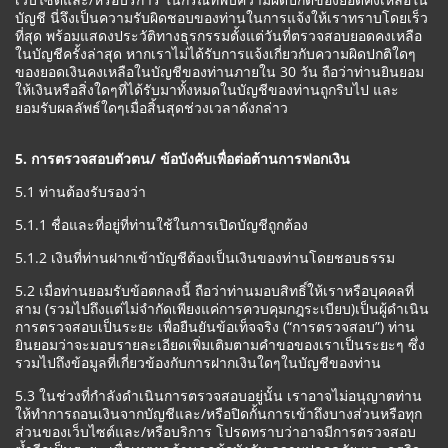
บัญชี นี่จึงเป็นความรับผิดชอบของท่านในการแจ้งให้เราทราบโดยเร็ว
ที่สุด พร้อมแสดงประวัติทางธุรกรรมตั้งแต่วันที่ตรวจสอบยอดคงเหลือ
ในบัญชีครั้งล่าสุด หากเราไม่ได้รับการแจ้งเกี่ยวกับความผิดปกติใดๆ
ของยอดเงินคงเหลือในบัญชีของท่านภายใน 30 วัน ถือว่าท่านยินยอม
ให้เงินหรือสิ่งใดๆที่ได้รับมาทั้งหมดในบัญชีของท่านถูกริบไป และ
ยอมรับผลลัพธ์ใดๆเมื่อสิ้นสุดช่วงเวลาดังกล่าว
5. การตรวจสอบตัวตน/ ข้อบังคับเพื่อต่อต้านการฟอกเงิน
5.1 ท่านต้องรับรองว่า
5.1.1 ชื่อและที่อยู่ที่ท่านใช้ในการเปิดบัญชีถูกต้อง
5.1.2 เงินที่ท่านฝากเข้าบัญชีต้องเป็นเงินของท่านโดยชอบธรรม
5.2 เมื่อท่านยอมรับข้อตกลงนี้ ถือว่าท่านมอบสิทธิ์ให้เราหรือบุคคลที่
สาม (รวมไปถึงแต่ไม่จำกัดเพียงแค่การควบคุมกฎระเบียบ)เป็นผู้ดำเนิน
การตรวจสอบเป็นระยะ เพื่อยืนยันข้อเท็จจริง (“การตรวจสอบ”) ท่าน
ยินยอมว่าจะมอบรายละเอียดเพิ่มเติมตามคำขอของเราเป็นระยะๆ ซึ่ง
รวมไปถึงข้อมูลที่เกี่ยวข้องกับการฝากเงินใดๆในบัญชีของท่าน
5.3 ในช่วงที่กำลังดำเนินการตรวจสอบอยู่นั้น เราอาจไม่อนุญาตท่าน
ให้ทำการถอนเงินจากบัญชีและ/หรือปิดกั้นการเข้าถึงบางส่วนหรือทุก
ส่วนของเว็บไซต์และ/หรือบริการ โปรดทราบว่าอาจมีการตรวจสอบ