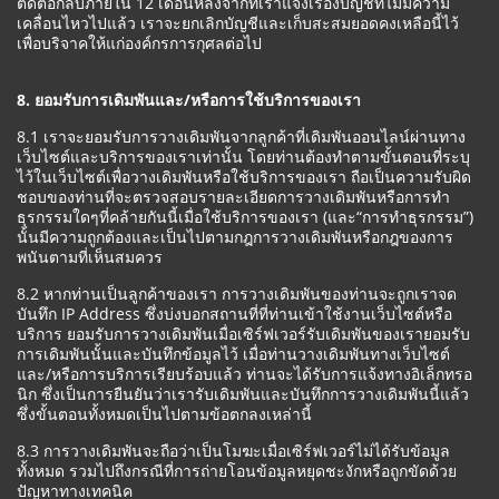
ติดต่อกลับภายใน 12 เดือนหลังจากที่เราแจ้งเรื่องบัญชีที่ไม่มีความ
เคลื่อนไหวไปแล้ว เราจะยกเลิกบัญชีและเก็บสะสมยอดคงเหลือนี้ไว้
เพื่อบริจาคให้แก่องค์กรการกุศลต่อไป
8. ยอมรับการเดิมพันและ/หรือการใช้บริการของเรา
8.1 เราจะยอมรับการวางเดิมพันจากลูกค้าที่เดิมพันออนไลน์ผ่านทาง
เว็บไซต์และบริการของเราเท่านั้น โดยท่านต้องทำตามขั้นตอนที่ระบุ
ไว้ในเว็บไซต์เพื่อวางเดิมพันหรือใช้บริการของเรา ถือเป็นความรับผิด
ชอบของท่านที่จะตรวจสอบรายละเอียดการวางเดิมพันหรือการทำ
ธุรกรรมใดๆที่คล้ายกันนี้เมื่อใช้บริการของเรา (และ“การทำธุรกรรม”)
นั้นมีความถูกต้องและเป็นไปตามกฎการวางเดิมพันหรือกฎของการ
พนันตามที่เห็นสมควร
8.2 หากท่านเป็นลูกค้าของเรา การวางเดิมพันของท่านจะถูกเราจด
บันทึก IP Address ซึ่งบ่งบอกสถานที่ที่ท่านเข้าใช้งานเว็บไซต์หรือ
บริการ ยอมรับการวางเดิมพันเมื่อเซิร์ฟเวอร์รับเดิมพันของเรายอมรับ
การเดิมพันนั้นและบันทึกข้อมูลไว้ เมื่อท่านวางเดิมพันทางเว็บไซต์
และ/หรือการบริการเรียบร้อบแล้ว ท่านจะได้รับการแจ้งทางอิเล็กทรอ
นิก ซึ่งเป็นการยืนยันว่าเรารับเดิมพันและบันทึกการวางเดิมพันนี้แล้ว
ซึ่งขั้นตอนทั้งหมดเป็นไปตามข้อตกลงเหล่านี้
8.3 การวางเดิมพันจะถือว่าเป็นโมฆะเมื่อเซิร์ฟเวอร์ไม่ได้รับข้อมูล
ทั้งหมด รวมไปถึงกรณีที่การถ่ายโอนข้อมูลหยุดชะงักหรือถูกขัดด้วย
ปัญหาทางเทคนิค