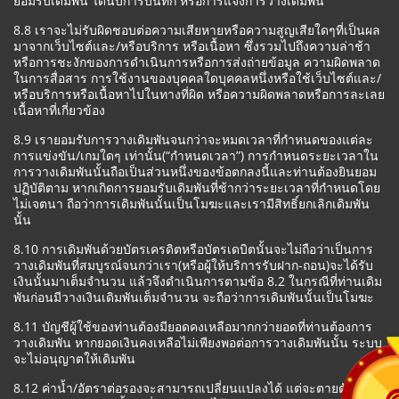
ยอมรับเดิมพัน ได้นับการบันทึก หรือการแจ้งการวางเดิมพัน
8.8 เราจะไม่รับผิดชอบต่อความเสียหายหรือความสูญเสียใดๆที่เป็นผล
มาจากเว็บไซต์และ/หรือบริการ หรือเนื้อหา ซึ่งรวมไปถึงความล่าช้า
หรือการชะงักของการดำเนินการหรือการส่งถ่ายข้อมูล ความผิดพลาด
ในการสื่อสาร การใช้งานของบุคคลใดบุคคลหนึ่งหรือใช้เว็บไซต์และ/
หรือบริการหรือเนื้อหาไปในทางที่ผิด หรือความผิดพลาดหรือการละเลย
เนื้อหาที่เกี่ยวข้อง
8.9 เรายอมรับการวางเดิมพันจนกว่าจะหมดเวลาที่กำหนดของแต่ละ
การแข่งขัน/เกมใดๆ เท่านั้น(“กำหนดเวลา”) การกำหนดระยะเวลาใน
การวางเดิมพันนั้นถือเป็นส่วนหนึ่งของข้อตกลงนี้และท่านต้องยินยอม
ปฏิบัติตาม หากเกิดการยอมรับเดิมพันที่ช้ากว่าระยะเวลาที่กำหนดโดย
ไม่เจตนา ถือว่าการเดิมพันนั้นเป็นโมฆะและเรามีสิทธิ์ยกเลิกเดิมพัน
นั้น
8.10 การเดิมพันด้วยบัตรเครดิตหรือบัตรเดบิตนั้นจะไม่ถือว่าเป็นการ
วางเดิมพันที่สมบูรณ์จนกว่าเรา(หรือผู้ให้บริการรับฝาก-ถอน)จะได้รับ
เงินนั้นมาเต็มจำนวน แล้วจึงดำเนินการตามข้อ 8.2 ในกรณีที่ท่านเดิม
พันก่อนมีวางเงินเดิมพันเต็มจำนวน จะถือว่าการเดิมพันนั้นเป็นโมฆะ
8.11 บัญชีผู้ใช้ของท่านต้องมียอดคงเหลือมากกว่ายอดที่ท่านต้องการ
วางเดิมพัน หากยอดเงินคงเหลือไม่เพียงพอต่อการวางเดิมพันนั้น ระบบ
จะไม่อนุญาตให้เดิมพัน
8.12 ค่าน้ำ/อัตราต่อรองจะสามารถเปลี่ยนแปลงได้ แต่จะตายตัวเมื่อ