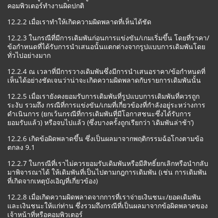
คอมพิวเตอร์ทำงานผิดปกติ
12.2.2 เมื่อเราทำให้เกิดความผิดพลาดที่เห็นได้ชัด
12.2.3 ในกรณีที่มีการเดิมพันก่อนการแข่งขัน/เกมเริ่มขึ้น โดยที่ราคา/
ข้อกำหนดที่ได้รับการนำเสนอนั้นแตกต่างจากรูปแบบการเดิมพันโดย
ทั่วไปอย่างมาก
12.2.4 ณ เวลาที่มีการวางเดิมพันซึ่งมีการนำเสนอราคา/ข้อกำหนดที่
เห็นได้อย่างชัดเจนว่าน่าจะเกิดความผิดพลาดกับรายการเดิมพันนั้น
12.2.5 เมื่อเรายังคงยอมรับการเดิมพันที่รูปแบบการเดิมพันที่ควรถูก
ระงับ รวมถึง กรณีที่การแข่งขัน/เกมที่เกี่ยวข้องที่กำลังอยู่ระหว่างการ
ดำเนินการ (ยกเว้นกรณีที่การเดิมพันที่มีโอกาสชนะซึ่งได้รับการ
ยอมรับแล้ว) หรือจบไปแล้ว (ซึ่งบางครั้งถูกเรียกว่า ‘เดิมพันล่าช้า’)
12.2.6 เกิดข้อผิดพลาดขึ้น ซึ่งเป็นผลมาจากพฤติกรรมฉ้อโกงตามข้อ
ตกลง 9.1
12.2.7 ในกรณีที่เราไม่ควรยอมรับเดิมพันหรือมีสิทธิ์ยกเลิกหรือนำกลับ
มาพิจารณาได้ ให้เดิมพันที่เป็นไปตามกฎการเดิมพัน (เช่น การเดิมพัน
ที่เกิดจากเหตุบังเอิญที่เกี่ยวข้อง)
12.2.8 เมื่อเกิดความผิดพลาดจากการที่เราจ่ายเงินชนะ/ยอดเดิมพัน
และเงินชนะให้แก่ท่าน ซึ่งรวมถึงกรณีที่เป็นผลมาจากข้อผิดพลาดของ
เจ้าหน้าที่หรือคอมพิวเตอร์