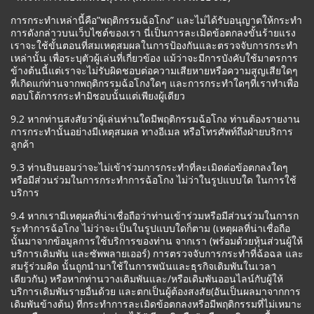
การกระทำเหล่านี้คือ”พฤติกรรมฉ้อโกง” และไม่ได้รับอนุญาตให้กระทำ
การดังกล่าวบนเว็บไซต์ของเรา นี่เป็นการละเมิดข้อตกลงขั้นร้ายแรง
เราจะใช้ขั้นตอนที่สมเหตุสมผลในการป้องกันและตรวจจับการกระทำ
เหล่านั้น เพื่อระบุตัวผู้เล่นที่เกี่ยวข้อง แม้ว่าจะมีการบังคับใช้มาตรการ
ข้างต้นนี้แต่เราจะไม่รับผิดชอบต่อความเสียหายหรือความสูญเสียใดๆ
ที่เกิดแก่ท่านจากพฤติกรรมฉ้อโกงใดๆ และการกระทำใดๆที่เราทำเพื่อ
ตอบโต้การกระทำมิชอบนั้นแต่เพียงผู้เดียว
9.2 หากท่านสงสัยว่าผู้เล่นท่านใดมีพฤติกรรมฉ้อโกง ท่านต้องรายงาน
การกระทำนั้นอย่างมีเหตุสมผล ทางอีเมล หรือโทรศัพท์ถึงฝ่ายบริการ
ลูกค้า
9.3 ท่านยินยอมว่าจะไม่เข้าร่วมการกระทำที่ละเมิดต่อข้อตกลงใดๆ
หรือมีส่วนร่วมในการกระทำการฉ้อโกง ไม่ว่าในรูปแบบใด ในการใช้
บริการ
9.4 หากเรามีเหตุผลที่น่าเชื่อถือว่าท่านเข้าร่วมหรือมีส่วนร่วมในการก
ระทำการฉ้อโกง ไม่ว่าจะเป็นในรูปแบบใดก็ตาม (เหตุผลที่น่าเชื่อถือ
นั้นมาจากข้อมูลการใช้บริการของท่าน จากเรา (พร้อมด้วยหุ้นส่วนผู้ให้
บริการเดิมพัน และซัพพลายเออร์) การตรวจจับการกระทำที่ฉ้อฉล และ
สมรู้ร่วมคิด นั้นถูกนำมาใช้ในการพนันและธุรกิจเดิมพันในเวลา
เดียวกัน) หรือหากท่านวางเดิมพันและ/หรือเดิมพันออนไลน์กับผู้ให้
บริการเดิมพันรายอื่นด้วย และตกเป็นผู้ต้องสงสัย(อันเป็นผลมาจากการ
เดิมพันข้างต้น) ที่กระทำการละเมิดข้อตกลงหรือมีพฤติกรรมที่ไม่เหมาะ