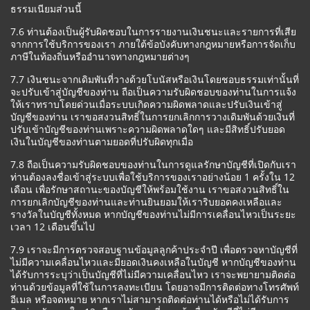
ธรรมเนียมส่วนนี้
7.6 ท่านต้องเป็นผู้รับผิดชอบในการรายงานเงินชนะและรายการที่เสีย
จากการใช้บริการของเรา ภายใต้ข้อบังคับทางกฎหมายหรือการจัดเก็บ
ภาษีในท้องถิ่นหรืออำนาจทางกฎหมายต่างๆ
7.7 เงินชนะจากเดิมพันที่วางด้วยโบนัสหรือเงินโดยชอบธรรมเท่านั้นที่
จะปรับเข้าสู่บัญชีของท่าน ถือเป็นความรับผิดชอบของท่านในการแจ้ง
ให้เราทราบโดยด่วนเมื่อระบบเกิดความผิดพลาดและปรับเงินเข้าสู่
บัญชีของท่าน เราขอสงวนสิทธิ์ในการยกเลิกการวางเดิมพันด้วยเงินที่
ปรับเข้าบัญชีของท่านเพราะความผิดพลาดใดๆ และมีสิทธิ์ปรับยอด
เงินในบัญชีของท่านตามยอดที่ปรับผิดทุกเมื่อ
7.8 ถือเป็นความรับผิดชอบของท่านในการดูแลรักษาบัญชีที่เปิดกับเรา
ท่านต้องลงชื่อเข้าสู่ระบบเพื่อใช้บริการของเราอย่างน้อย 1 ครั้งใน 12
เดือน เพื่อรักษาสถานะของบัญชีให้พร้อมใช้งาน เราขอสงวนสิทธิ์ใน
การยกเลิกบัญชีของท่านและท่านยินยอมให้เราริบยอดคงเหลือและ
รางวัลในบัญชีทั้งหมด หากบัญชีของท่านไม่มีการเคลื่อนไหวเป็นระยะ
เวลา 12 เดือนขึ้นไป
7.9 เราจะมีการตรวจสอบฐานข้อมูลลูกค้าประจำปี เพื่อตรวจหาบัญชีที่
ไม่มีความเคลื่อนไหวและมียอดเงินคงเหลือในบัญชี หากบัญชีของท่าน
ได้รับการระบุว่าเป็นบัญชีที่ไม่มีความเคลื่อนไหว เราจะพยายามติดต่อ
ท่านด้วยข้อมูลที่ใช้ในการลงทะเบียน โดยอาจมีการติดต่อทางโทรศัพท์
อีเมล หรือจดหมาย หากเราไม่สามารถติดต่อท่านได้หรือไม่ได้รับการ