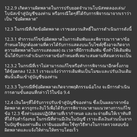
12.2.9 เกิดความผิดพลาดในการปรับยอดจำนวนโบนัสทดลองเล่น/
โบนัสเข้าสู่บัญชีของท่าน หรือกรณีใดๆที่ได้รับการพิจารณาจากเราว่า
เป็น “ข้อผิดพลาด”
12.3 ในกรณีที่เกิดข้อผิดพลาด เราขอสงวนสิทธิ์ในการดำเนินการดังนี้
12.3.1 ทำการแก้ไขข้อผิดพลาดในการเดิมพันและพิจารณาราคา/ข้อ
กำหนดให้ถูกต้องตามที่ควรได้รับการแสดงบนเว็บไซต์(ซึ่งอาจเกิดจาก
ความผิดพลาดในการแสดงผล) ณ เวลาที่มีการเดิมพัน ซึ่งทำให้เดิมพัน
นั้นได้รับการดำเนินการตามข้อกำหนดที่เหมาะสมตามที่สมควรจะเป็น
12.3.2 ในกรณีที่เราไม่สามารถแก้ไขหรือทำการพิจารณาอีกครั้งภาย
ใต้ข้อตกลง 12.3.1 เราจะแจ้งว่าการเดิมพันเป็นโมฆะและปรับเงินเดิม
พันนั้นคืนเข้าสู่บัญชีของท่าน
12.3.3 ในกรณีที่ข้อผิดพลาดเกิดจากพฤติกรรมฉ้อโกง จะมีการดำเนิน
การตามขั้นตอนที่กล่าวไว้ในข้อ 9.4
12.4 เงินใดๆที่ได้รับการปรับเข้าสู่บัญชีของท่าน ซึ่งเป็นผลมาจากข้อ
ผิดพลาด ควรถูกระงับไว้เพื่อได้รับการพิจารณาตามแนวทางการแก้ไข
ข้อ 12.3 ซึ่งท่านยอมปฏิบัติตามที่เรากำหนด และจะจ่ายคืนให้เราทันที
ที่ได้รับคำร้องขอ ในกรณีที่ท่านมีเงินในบัญชี เราจะดึงเงินส่วนนั้นจาก
ในบัญชีของท่านคืน เรายินยอมที่จะใช้ทุกวิธีทางในการตรวจสอบข้อ
ผิดพลาดและแจ้งให้ท่านให้ทราบโดยเร็ว