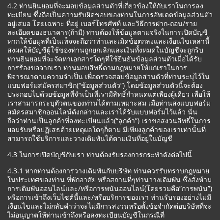
4.2 ท่านยินยอมที่จะมอบข้อมูลส่วนตัวที่เกี่ยวข้องให้กับเราในการลง
ทะเบียน ซึ่งถือเป็นความรับผิดชอบของท่านในการอัพเดตข้อมูลส่วนตัว
อยู่เสมอ โดยเฉพาะ ที่อยู่ เบอร์โทรศัพท์ และวิธีการฝาก-ถอน/ราย
ละเอียดของธนาคาร(ถ้ามี) ท่านต้องให้ข้อมูลตามจริงในการเปิดบัญชี
หากให้ข้อมูลที่เป็นเท็จจะถือว่าท่านละเมิดข้อตกลงและเงื่อนไขเหล่านี้
ส่งผลให้บัญชีผู้ใช้ของท่านถูกยกเลิกและเงินทั้งหมดในบัญชีจะถูกริบ
ท่านยินยอมที่จะจัดหาเอกสารใดๆที่ใช้ยืนยันข้อมูลส่วนตัวเมื่อได้รับ
การร้องขอจากเรา ท่านมอบสิทธิ์ตามกฎหมายให้แก่เราในการ
พิจารณาตามความจำเป็น เพื่อตรวจสอบข้อมูลส่วนตัวที่ท่านระบุไว้ใน
แบบฟอร์มสมัครสมาชิก(“ข้อมูลส่วนตัว”) โดยข้อมูลส่วนตัวนี้จะต้อง
ประกอบไปด้วยข้อมูลที่จำเป็นที่เรามีสิทธิ์กำหนดแต่เพียงผู้เดียว เพื่อให้
เราสามารถระบุตัวตนของท่านได้ตามเหมาะสม เมื่อท่านส่งแบบฟอร์ม
สมัครสมาชิกออนไลน์ดังกล่าวและเราได้รับแบบฟอร์มไว้แล้ว นั่น
ถือว่าท่านเป็นลูกค้าที่ลงทะเบียนแล้ว(“ลูกค้า”) เราขอสงวนสิทธิ์ในการ
ยอมรับหรือปฏิเสธด้วยเหตุผลใดๆก็ตาม มีเพียงลูกค้าของเราเท่านั้นที่
สามารถใช้บริการและวางเดิมพันได้ตามเงินที่อยู่ในบัญชี
4.3 ในการเปิดบัญชีกับเรา ท่านต้องรับรองการกระทำดังต่อไปนี้
4.3.1 หากท่านต้องการวางเดิมพันกับบริษัท ท่านควรรับทราบกฎหมาย
ในประเทศของท่าน ที่พักอาศัย หรือสถานที่ๆท่านวางเดิมพัน ซึ่งสั่งห้าม
การเดิมพันออนไลน์และ/หรือการพนันออนไลน์(โดยรวมคือ”การพนัน”)
หรือการเข้าถึงเว็บไซต์นี้และ/หรือบริการของเรา ท่านรับรองอย่างไม่มี
เงื่อนไขและไม่กลับคำว่าจะไม่มีการสงวนหรือตั้งข้อจำกัดต่อบริษัทที่จะ
ไม่อนุญาตให้ท่านเข้าถึงหรือลงทะเบียนบัญชีในกรณีที่