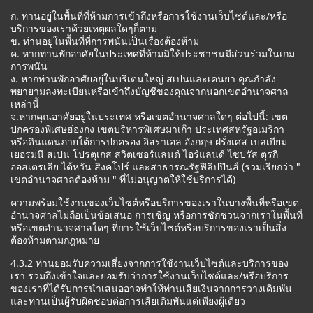
ก. ท่านอยู่ในพื้นที่ที่ห้ามการเข้าถึงหรือการใช้งานเว็บไซต์และ/หรือ
บริการของเราด้วยเหตุผลใดๆก็ตาม
ข. ท่านอยู่ในพื้นที่ที่การพนันเป็นเรื่องต้องห้าม
ค. หากท่านพักอาศัยในประเทศที่ห้ามมิให้ประชาชนมีส่วนร่วมในเกม
การพนัน
ง. หากท่านพักอาศัยอยู่ในบริเตนใหญ่ สเปนและเคนยา คุณกำลัง
พยายามลงทะเบียนหรือเข้าถึงบัญชีของคุณจากนอกเขตอำนาจศาล
เหล่านี้
จ.หากคุณอาศัยอยู่ในประเทศ หรือเขตอำนาจศาลใดๆ ต่อไปนี้: เขต
ปกครองพิเศษฮ่องกง เขตบริหารพิเศษมาเก๊า ประเทศสหรัฐอเมริกา
หรือดินแดนภายใต้การปกครอง อิสราเอล อังกฤษ ฝรั่งเศส เบลเยียม
เยอรมนี สเปน โปรตุเกส สวิตเซอร์แลนด์ ไอร์แลนด์ ไซปรัส ตุรกี
ออสเตรเลีย ไต้หวัน สิงคโปร์ และสาธารณรัฐฟิลิปปินส์ (รวมเรียกว่า "
เขตอำนาจศาลต้องห้าม " ที่ไม่อนุญาตให้ใช้บริการได้)
ความพร้อมใช้งานของเว็บไซต์หรือบริการของเราในบางพื้นที่หรือเขต
อำนาจศาลไม่ถือเป็นข้อเสนอ การเชิญ หรือการชักชวนจากเราในพื้นที่
หรือเขตอำนาจศาลใดๆ ที่การใช้เว็บไซต์หรือบริการของเราเป็นสิ่ง
ต้องห้ามตามกฎหมาย
4.3.2 ท่านยอมรับความเสี่ยงจากการใช้งานเว็บไซต์และบริการของ
เรา รวมถึงเข้าใจและยอมรับว่าการใช้งานเว็บไซต์และ/หรือบริการ
ของเราที่ได้รับการนำเสนออาจทำให้ท่านเสียเงินจากการวางเดิมพัน
และท่านเป็นผู้รับผิดชอบต่อการเสียเดิมพันแต่เพียงผู้เดียว