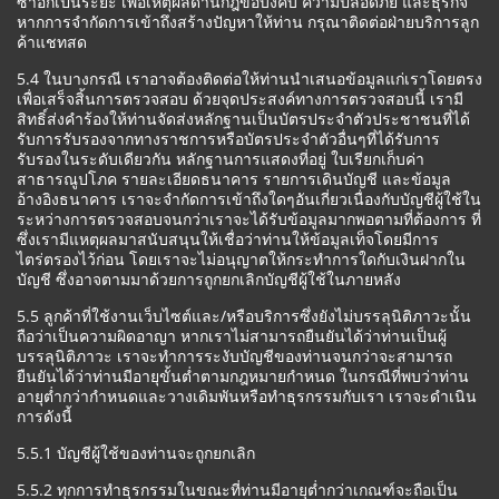
ซ้ำอีกเป็นระยะ เพื่อเหตุผลด้านกฎข้อบังคับ ความปลอดภัย และธุรกิจ
หากการจำกัดการเข้าถึงสร้างปัญหาให้ท่าน กรุณาติดต่อฝ่ายบริการลูก
ค้าแชทสด
5.4 ในบางกรณี เราอาจต้องติดต่อให้ท่านนำเสนอข้อมูลแก่เราโดยตรง
เพื่อเสร็จสิ้นการตรวจสอบ ด้วยจุดประสงค์ทางการตรวจสอบนี้ เรามี
สิทธิ์ส่งคำร้องให้ท่านจัดส่งหลักฐานเป็นบัตรประจำตัวประชาชนที่ได้
รับการรับรองจากทางราชการหรือบัตรประจำตัวอื่นๆที่ได้รับการ
รับรองในระดับเดียวกัน หลักฐานการแสดงที่อยู่ ใบเรียกเก็บค่า
สาธารณูปโภค รายละเอียดธนาคาร รายการเดินบัญชี และข้อมูล
อ้างอิงธนาคาร เราจะจำกัดการเข้าถึงใดๆอันเกี่ยวเนื่องกับบัญชีผู้ใช้ใน
ระหว่างการตรวจสอบจนกว่าเราจะได้รับข้อมูลมากพอตามที่ต้องการ ที่
ซึ่งเรามีแหตุผลมาสนับสนุนให้เชื่อว่าท่านให้ข้อมูลเท็จโดยมีการ
ไตร่ตรองไว้ก่อน โดยเราจะไม่อนุญาตให้กระทำการใดกับเงินฝากใน
บัญชี ซึ่งอาจตามมาด้วยการถูกยกเลิกบัญชีผู้ใช้ในภายหลัง
5.5 ลูกค้าที่ใช้งานเว็บไซต์และ/หรือบริการซึ่งยังไม่บรรลุนิติภาวะนั้น
ถือว่าเป็นความผิดอาญา หากเราไม่สามารถยืนยันได้ว่าท่านเป็นผู้
บรรลุนิติภาวะ เราจะทำการระงับบัญชีของท่านจนกว่าจะสามารถ
ยืนยันได้ว่าท่านมีอายุขั้นต่ำตามกฎหมายกำหนด ในกรณีที่พบว่าท่าน
อายุต่ำกว่ากำหนดและวางเดิมพันหรือทำธุรกรรมกับเรา เราจะดำเนิน
การดังนี้
5.5.1 บัญชีผู้ใช้ของท่านจะถูกยกเลิก
5.5.2 ทุกการทำธุรกรรมในขณะที่ท่านมีอายุต่ำกว่าเกณฑ์จะถือเป็น