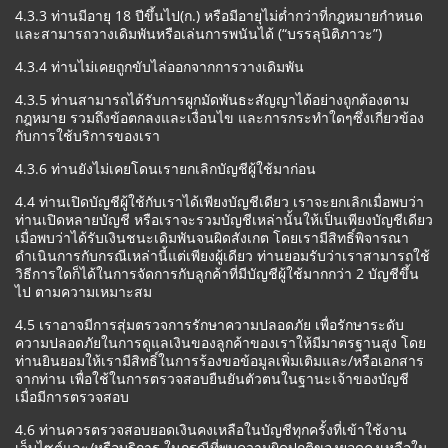
4.3.3 ท่านมีอายุ 18 ปีขึ้นไป(ก.) หรือมีอายุไม่ต่ำกว่าที่กฎหมายกำหนด
และสามารถวางเดิมพันหรือเล่นการพนันได้ (“บรรลุนิติภาวะ”)
4.3.4 ท่านไม่เคยถูกขับไล่ออกจากการวางเดิมพัน
4.3.5 ท่านสามารถได้รับการผูกมัดพันธะสัญญาได้อย่างถูกต้องตาม
กฎหมาย รวมถึงข้อตกลงและเงื่อนไข และการกระทำใดๆซึ่งเกี่ยวข้อง
กับการใช้บริการของเรา
4.3.6 ท่านยังไม่เคยโดนเรายกเลิกบัญชีผู้ใช้มาก่อน
4.4 ท่านเปิดบัญชีผู้ใช้กับเราได้เพียงบัญชีเดียว เราจะยกเลิกเมื่อพบว่า
ท่านเปิดหลายบัญชี หรือเราจะรวมบัญชีเหล่านั้นให้เป็นเพียงบัญชีเดียว
เมื่อพบว่าได้รับเงินชนะเดิมพันจนผิดสังเกต โดยเรามีสิทธิ์พิจารณา
ดำเนินการกับกรณีเหล่านี้แต่เพียงผู้เดียว ท่านยอมรับว่าเราสามารถใช้
วิธีการใดก็ได้ในการจัดการกับลูกค้าที่มีบัญชีผู้ใช้มากกว่า 2 บัญชีขึ้น
ไป ตามความเหมาะสม
4.5 เราอาจมีการสุ่มตรวจการรักษาความปลอดภัย เพื่อรักษาระดับ
ความปลอดภัยในการดูแลเงินของลูกค้าของเราให้มีมาตรฐานสูง โดย
ท่านยินยอมให้เรามีสิทธิ์ในการร้องขอข้อมูลเพิ่มเติมและ/หรือเอกสาร
จากท่าน เพื่อใช้ในการตรวจสอบยืนยันตัวตนในฐานะเจ้าของบัญชี
เมื่อมีการตรวจสอบ
4.6 ท่านควรตรวจสอบยอดเงินคงเหลือในบัญชีทุกครั้งที่เข้าใช้งาน
เว็บไซต์และ/หรือบริการ ในกรณีที่พบความผิดปกติของยอดคงเหลือใน