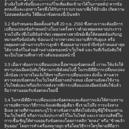
อ้างอิงในหัวข้อนี้(และการแก้ไขเพิ่มเติมเข้ามาได้ในภายหลัง) หากข้อ
ตกลงนี้และเอกสารใดๆซึ่งได้รับการรวบรวมมาเพื่อใช้อ้างอิง เกิดความ
ไม่สอดคล้องกัน ให้ยึดเอาข้อตกลงนี้เป็นหลัก
3.2 ข้อกำหนดจะมีผลตั้งแต่วันที่ 20 ก.ย. 2560 ซึ่งทางเราจะต้องมีการ
เปลี่ยนแปลงข้อกำหนดบ้างในบางครั้งคราวด้วยเหตุผลหลายประการ
รวมไปถึง (ซึ่งไม่มีข้อจำกัด) เหตุผลทางพาณิชย์เพื่อให้สอดคล้องกับกฏ
หมายหรือข้อบังคับ ข้อแนะนำจากทางหน่วยงานที่กำกับดูแล หรือ
เหตุผลทางด้านการบริการลูกค้า ซึ่งคุณสามารถเข้าถึงข้อกำหนดล่าสุด
ได้จากลิงก์ในส่วนด้านล่างสุดของหน้าเว็บไซต์ และวันที่เริ่มบังคับใช้
จะเป็นไปตามที่กล่าวข้างต้นของย่อหน้านี้
3.3 เมื่อเราต้องการเปลี่ยนแปลงเนื้อหาของข้อตกลงนี้ เราจะให้แจ้งให้
ทราบก่อนมีผลบังคับใช้ตามกรณีดังต่อไปนี้ ในกรณีที่มีการเปลี่ยนแปลง
เล็กน้อย เราอาจไม่แจ้งให้ทราบถึงการเปลี่ยนแปลง ดังนั้น ท่านควร
ตรวจสอบข้อตกลงในเว็บไซต์นี้อย่างสม่ำเสมอ เมื่อท่านยังคงใช้งาน
เว็บไซต์และ/หรือบริการหลังจากที่การเปลี่ยนแปลงมีผลบังคับใช้แล้ว
ถือว่าท่านยอมรับข้อตกลงใหม่นี้
3.4 ในกรณีที่มีการเปลี่ยนแปลงข้อตกลงและต้องการแจ้งให้ท่านทราบ
เราขอพิจารณาวิธีการแจ้งแต่เพียงผู้เดียว ซึ่งรวมไปถึง การแจ้งทาง
อีเมล (ตามที่ท่านเคยระบุไว้) ทางข้อความที่ส่งไปยังบัญชีผู้ใช้ของท่าน
ในเว็บไซต์นี้ หรือการแจ้งประกาศไว้ในเว็บไซต์ และเราสงวนสิทธิ์ใน
การเชื้อเชิญให้ท่านยอมรับข้อตกลงโดยการคลิก “ตกลง” หรือ “ข้าพเจ้า
ยินยอม” โดยการทำเครื่องหมายถูก หรือโดยวิธีการใดๆก็ตามที่ถือว่า