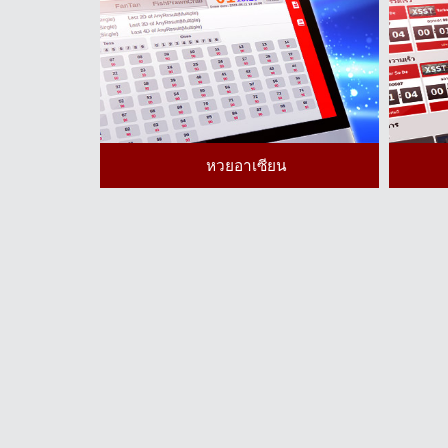
เล่นตอนนี้
อ่านเพิ่มเติม
หวยอาเซียน