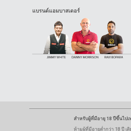
แบรนด์แอมบาสเดอร์
สำหรับผู้ที่มีอายุ 18 ปีขึ้
ห้ามผู้ที่มีอายุต่ำกว่า 18 ปี เดิ