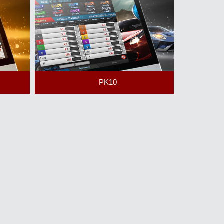
เล่นตอนนี้
อ่านเพิ่มเติม
PK10