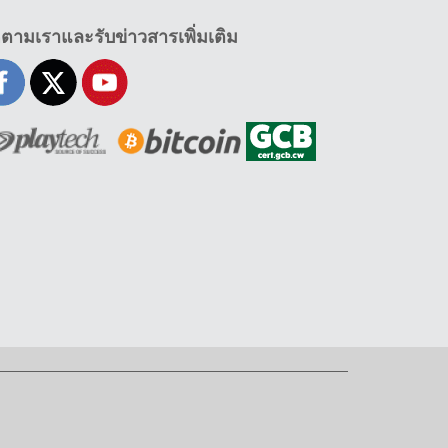
ดตามเราและรับข่าวสารเพิ่มเติม