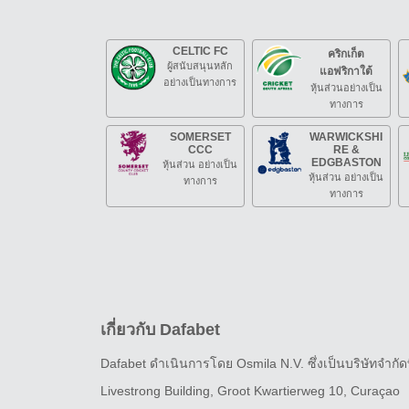
CELTIC FC
คริกเก็ต
ผู้สนับสนุนหลัก
แอฟริกาใต้
อย่างเป็นทางการ
หุ้นส่วนอย่างเป็น
ทางการ
SOMERSET
WARWICKSHI
CCC
RE &
EDGBASTON
หุ้นส่วน อย่างเป็น
หุ้นส่วน อย่างเป็น
ทางการ
ทางการ
เกี่ยวกับ Dafabet
Dafabet ดำเนินการโดย Osmila N.V. ซึ่งเป็นบริษัทจำกัดที
Livestrong Building, Groot Kwartierweg 10, Curaçao