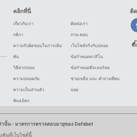
คลิกที่นี่
ติ
เกี่ยวกับเรา
ติดต่อเรา
กติกา
ถาม-ตอบ
ความรับผิดชอบในการเดิม
เว็บไซต์จริงกับปลอม
พัน
ข้อกำหนดคาสิโน
วิธีฝาก/ถอน
ข้อกำหนดดีลเลอร์สด
ความปลอดภัย
ช่วยเหลือ และ คำถามที่พบ
ความเป็นส่วนตัว
บ่อย
พันธมิตร
นไปเท่านั้น - มาตรการตรวจสอบอายุของ Dafabet
มพันที่เว็บไซต์นี้