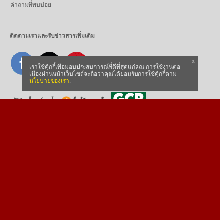
คำถามที่พบบ่อย
ติดตามเราและรับข่าวสารเพิ่มเติม
x
เราใช้คุ้กกี้เพื่อมอบประสบการณ์ที่ดีที่สุดแก่คุณ การใช้งานต่อ
เนื่องผ่านหน้าเว็บไซต์จะถือว่าคุณได้ยอมรับการใช้คุ้กกี้ตาม
นโยบายของเรา
.
สำหรับผู้ที่มีอายุ 18 ปีขึ้นไปเท่านั้น - มาตรการตรวจสอบ
อายุของ Dafabet
ห้ามผู้ที่มีอายุต่ำกว่า 18 ปี เดิมพันที่เว็บไซต์นี้
เพื่อหลีกเลี่ยงการเดิมพันที่ผิดกฎหมาย Dafabet ขอสงวน
สิทธิ์ในการตรวจสอบข้อมูลที่ให้มา เราอาจดำเนินการ
ค้นหากับบุคคลที่สามเพื่อจุดประสงค์ในการตรวจสอบว่า
คุณมีอายุ 18 ปีขึ้นไปหรือไม่
หากการตรวจสอบเหล่านี้ไม่สามารถยืนยันได้ว่าคุณ