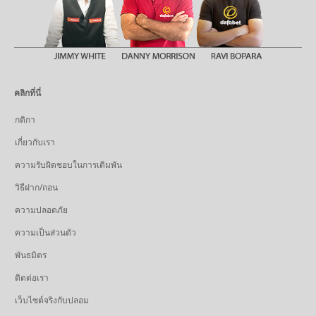
คลิกที่นี่
กติกา
เกี่ยวกับเรา
ความรับผิดชอบในการเดิมพัน
วิธีฝาก/ถอน
ความปลอดภัย
ความเป็นส่วนตัว
พันธมิตร
ติดต่อเรา
เว็บไซต์จริงกับปลอม