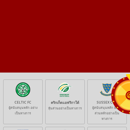
CELTIC FC
SUSSEX CCC
คริกเก็ตแอฟริกาใต้
ผู้สนับสนุนหลัก อย่าง
ผู้สนับสนุนหลัก & หุ้น
หุ้นส่วนอย่างเป็นทางการ
เป็นทางการ
ส่วนหลักอย่างเป็น
ทางการ