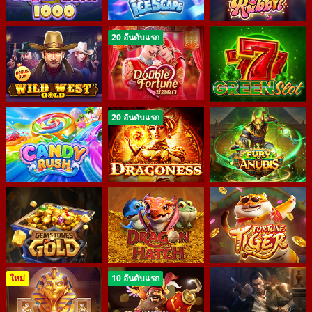
20 อันดับแรก
20 อันดับแรก
ใหม่
10 อันดับแรก