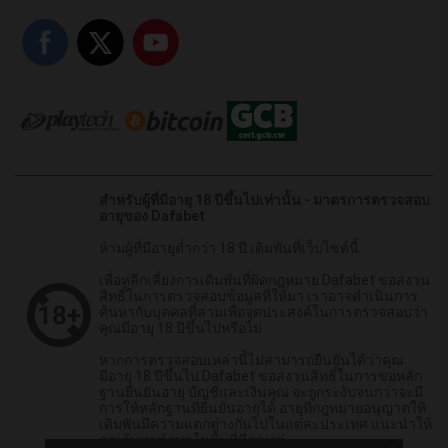
สำหรับผู้ที่มีอายุ 18 ปีขึ้นไปเท่านั้น - มาตรการตรวจสอบ
อายุของ Dafabet
ห้ามผู้ที่มีอายุต่ำกว่า 18 ปี เดิมพันที่เว็บไซต์นี้
เพื่อหลีกเลี่ยงการเดิมพันที่ผิดกฎหมาย Dafabet ขอสงวน
สิทธิ์ในการตรวจสอบข้อมูลที่ให้มา เราอาจดำเนินการ
ค้นหากับบุคคลที่สามเพื่อจุดประสงค์ในการตรวจสอบว่า
คุณมีอายุ 18 ปีขึ้นไปหรือไม่
หากการตรวจสอบเหล่านี้ไม่สามารถยืนยันได้ว่าคุณ
มีอายุ 18 ปีขึ้นไป Dafabet ขอสงวนสิทธิ์ในการขอหลัก
ฐานยืนยันอายุ บัญชีและเงินคุณ จะถูกระงับจนกว่าจะมี
การให้หลักฐานที่ยืนยันอายุได้ อายุที่กฎหมายอนุญาตให้
เดิมพันมีความแตกต่างกันไปในแต่ละประเทศ แนะนำให้
คุณค้นหาข้อมูลในพื้นที่ที่คุณอยู่