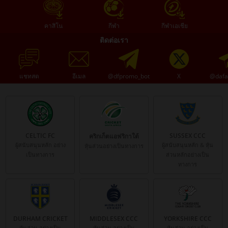
คาสิโน
กีฬา
กีฬาเอเชีย
ติดต่อเรา
แชทสด
อีเมล
@dfpromo_bot
X
@dafa
CELTIC FC
SUSSEX CCC
คริกเก็ตแอฟริกาใต้
ผู้สนับสนุนหลัก อย่าง
ผู้สนับสนุนหลัก & หุ้น
หุ้นส่วนอย่างเป็นทางการ
เป็นทางการ
ส่วนหลักอย่างเป็น
ทางการ
DURHAM CRICKET
MIDDLESEX CCC
YORKSHIRE CCC
หุ้นส่วน อย่างเป็น
หุ้นส่วน อย่างเป็น
หุ้นส่วน อย่างเป็น