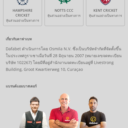
HAMPSHIRE
NOTTS CCC
KENT CRICKET
CRICKET
หุ้นส่วนอย่างเป็นทางการ
หุ้นส่วนอย่างเป็นทางการ
หุ้นส่วนอย่างเป็นทางการ
เกี่ยวกับดาฟาเบท
Dafabet ดำเนินการโดย Osmila N.V. ซึ่งเป็นบริษัทจำกัดที่จัดตั้งขึ้น
ในประเทศกูราเซาเมื่อวันที่ 28 มิถุนายน 2007 (หมายเลขจดทะเบียน
บริษัท 102267) โดยมีที่อยู่สำนักงานจดทะเบียนอยู่ที่ Livestrong
Building, Groot Kwartierweg 10, Curaçao
แบรนด์แอมบาสเดอร์