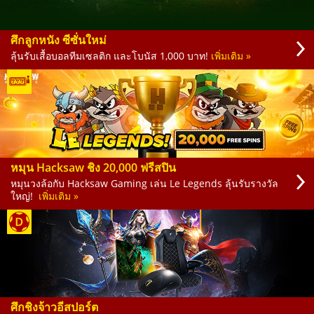
ศึกลูกหนัง ซีซั่นใหม่
ลุ้นรับเสื้อบอลทีมเซลติก และโบนัส 1,000 บาท!
เพิ่มเติม »
หมุน Hacksaw ชิง 20,000 ฟรีสปิน
หมุนวงล้อกับ Hacksaw Gaming เล่น Le Legends ลุ้นรับรางวัล
ใหญ่!
เพิ่มเติม »
ศึกชิงจ้าวอีสปอร์ต