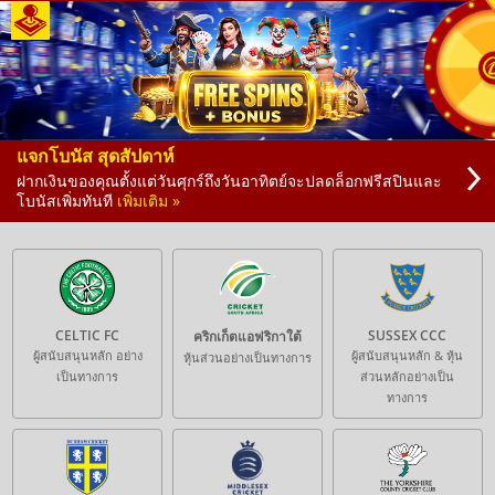
แจกโบนัส สุดสัปดาห์
ฝากเงินของคุณตั้งแต่วันศุกร์ถึงวันอาทิตย์จะปลดล็อกฟรีสปินและ
โบนัสเพิ่มทันที
เพิ่มเติม »
CELTIC FC
SUSSEX CCC
คริกเก็ตแอฟริกาใต้
ผู้สนับสนุนหลัก อย่าง
ผู้สนับสนุนหลัก & หุ้น
หุ้นส่วนอย่างเป็นทางการ
เป็นทางการ
ส่วนหลักอย่างเป็น
ทางการ