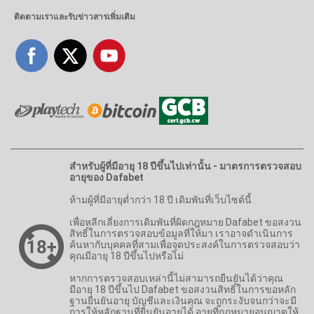
ติดตามเราและรับข่าวสารเพิ่มเติม
สำหรับผู้ที่มีอายุ 18 ปีขึ้นไปเท่านั้น - มาตรการตรวจสอบ
อายุของ Dafabet
ห้ามผู้ที่มีอายุต่ำกว่า 18 ปี เดิมพันที่เว็บไซต์นี้
เพื่อหลีกเลี่ยงการเดิมพันที่ผิดกฎหมาย Dafabet ขอสงวน
สิทธิ์ในการตรวจสอบข้อมูลที่ให้มา เราอาจดำเนินการ
ค้นหากับบุคคลที่สามเพื่อจุดประสงค์ในการตรวจสอบว่า
คุณมีอายุ 18 ปีขึ้นไปหรือไม่
หากการตรวจสอบเหล่านี้ไม่สามารถยืนยันได้ว่าคุณ
มีอายุ 18 ปีขึ้นไป Dafabet ขอสงวนสิทธิ์ในการขอหลัก
ฐานยืนยันอายุ บัญชีและเงินคุณ จะถูกระงับจนกว่าจะมี
การให้หลักฐานที่ยืนยันอายุได้ อายุที่กฎหมายอนุญาตให้