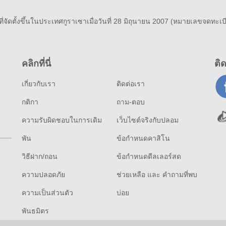
่จัดตั้งขึ้นในประเทศกูราเซาเมื่อวันที่ 28 มิถุนายน 2007 (หมายเลขจดทะเบี
คลิกที่นี่
ติ
เกี่ยวกับเรา
ติดต่อเรา
กติกา
ถาม-ตอบ
ความรับผิดชอบในการเดิม
เว็บไซต์จริงกับปลอม
พัน
ข้อกำหนดคาสิโน
วิธีฝาก/ถอน
ข้อกำหนดดีลเลอร์สด
ความปลอดภัย
ช่วยเหลือ และ คำถามที่พบ
ความเป็นส่วนตัว
บ่อย
พันธมิตร