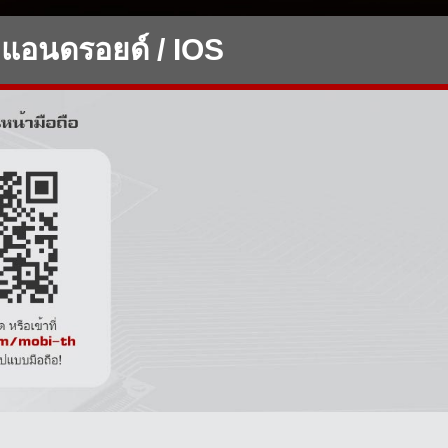
แอนดรอยด์ / IOS