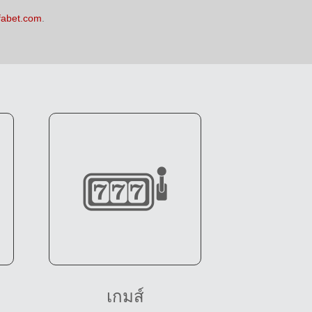
fabet.com
.
เกมส์