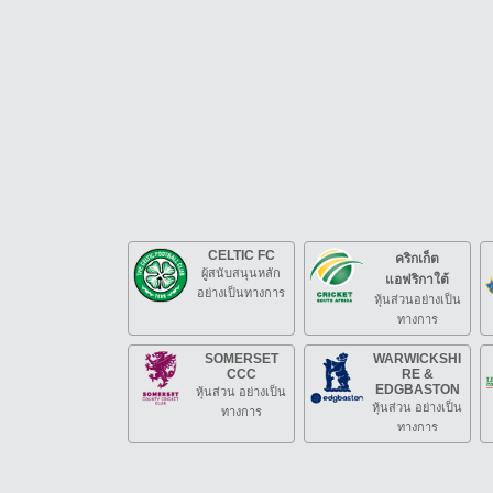
CELTIC FC
คริกเก็ต
ผู้สนับสนุนหลัก
แอฟริกาใต้
อย่างเป็นทางการ
หุ้นส่วนอย่างเป็น
ทางการ
SOMERSET
WARWICKSHI
CCC
RE &
EDGBASTON
หุ้นส่วน อย่างเป็น
หุ้นส่วน อย่างเป็น
ทางการ
ทางการ