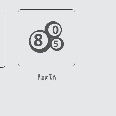
ล็อตโต้