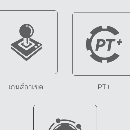
เกมส์อาเขต
PT+