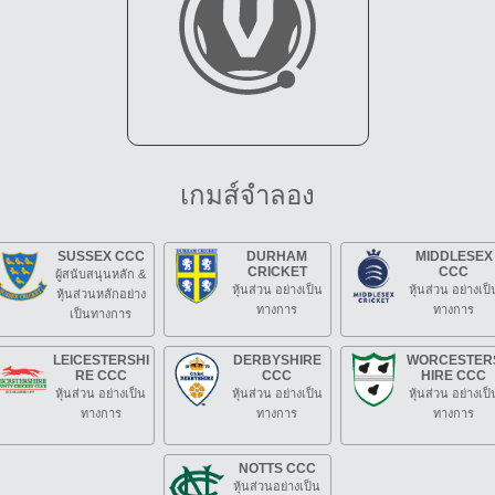
เกมส์จำลอง
SUSSEX CCC
DURHAM
MIDDLESEX
CRICKET
CCC
ผู้สนับสนุนหลัก &
หุ้นส่วน อย่างเป็น
หุ้นส่วน อย่างเป็
หุ้นส่วนหลักอย่าง
ทางการ
ทางการ
เป็นทางการ
LEICESTERSHI
DERBYSHIRE
WORCESTER
RE CCC
CCC
HIRE CCC
หุ้นส่วน อย่างเป็น
หุ้นส่วน อย่างเป็น
หุ้นส่วน อย่างเป็
ทางการ
ทางการ
ทางการ
NOTTS CCC
หุ้นส่วนอย่างเป็น