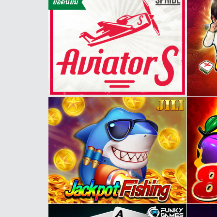
ยอดนิยม
Aviator S
Dafa
เล่นตอนนี้
Jackpot Fishing
เล่นตอนนี้