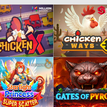
Chicken X
Chicken Ways
เล่นตอนนี้
เล่นตอนนี้
ght Princess Super Scatter
Gates of Pyroth
เล่นตอนนี้
เล่นตอนนี้