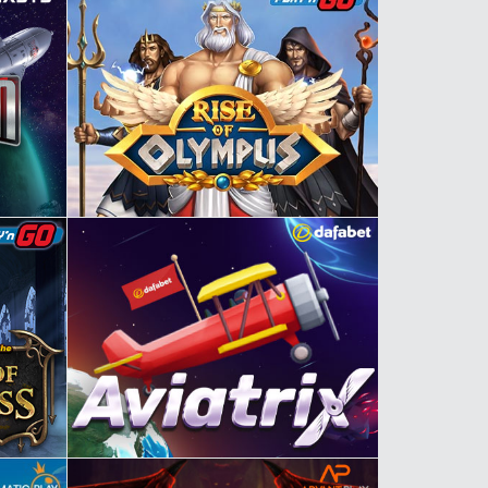
Rise of Olympus
เล่นตอนนี้
e of
Aviatrix
เล่นตอนนี้