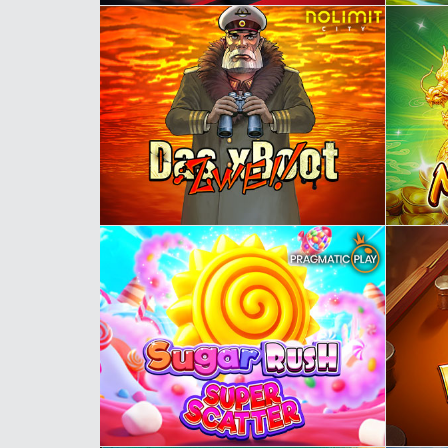
Das xBoot 2wei!
P
เล่นตอนนี้
Sugar Rush Super Scatter
เล่นตอนนี้