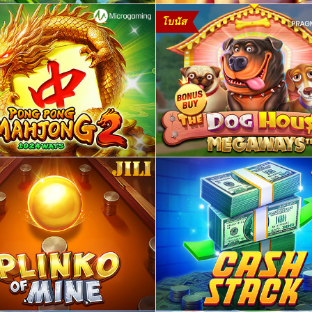
โบนัส
ong Pong Mahjong 2
The Dog House Mega
เล่นตอนนี้
เล่นตอนนี้
Plinko of Mine
Cash Stack
เล่นตอนนี้
เล่นตอนนี้