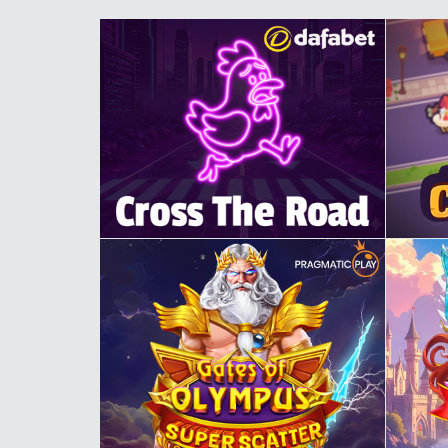
Dafabet Cross the Road
เล่นตอนนี้
Gates of Olympus Super Scatter
Starli
เล่นตอนนี้