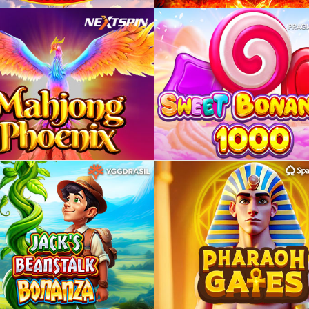
Mahjong Phoenix
Sweet Bonanza 100
เล่นตอนนี้
เล่นตอนนี้
k’s Beanstalk Bonanza
Pharaoh Gates
เล่นตอนนี้
เล่นตอนนี้