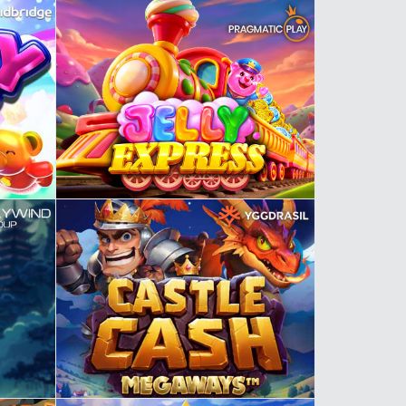
Jelly Express
เล่นตอนนี้
Castle Cash Megaways
เล่นตอนนี้