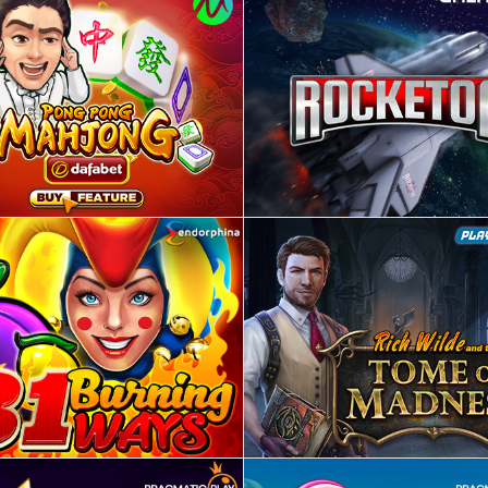
bet Pong Pong Mahjong
Rocketon
เล่นตอนนี้
เล่นตอนนี้
Rich Wilde and the Tom
81 Burning Ways
Madness
เล่นตอนนี้
เล่นตอนนี้