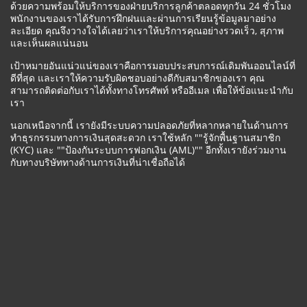
ด้วยความพร้อมให้บริการของฝ่ายบริการลูกค้าตลอดทุกวัน 24 ชั่วโมง
พนักงานของเราได้รับการฝึกฝนและผ่านการเรียนรู้ข้อมูลมาอย่าง
ละเอียด คุณจึงวางใจได้เลยว่าเราให้บริการคุณอย่างรวดเร็ว, สุภาพ
และเห็นผลแน่นอน
เป้าหมายอันแน่วแน่ของเราคือการมอบประสบการณ์เดิมพันออนไลน์ที่
ดีที่สุด และเราให้ความรับผิดชอบอย่างดีกับสมาชิกของเรา คุณ
สามารถติดต่อกับเราได้ทั้งทางโทรศัพท์ หรืออีเมล เพื่อให้ข้อแนะนำกับ
เรา
นอกเหนือจากนี้ เรายังมีระบบความปลอดภัยที่หลากหลายในด้านการ
ทำธุรกรรมทางการเงินสุดสะดวก เราใช้หลัก ""รู้จักพื้นฐานสมาชิก
(KYC) และ ""ป้องกันระบบการฟอกเงิน (AML)"" อีกทั้งเรายังร่วมงาน
กับทางบริษัททางด้านการเงินที่น่าเชื่อถือได้