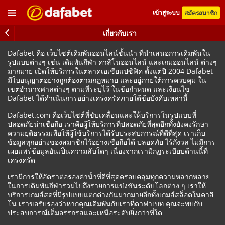
เข้าสู่ระบบ
สมัครสมาชิก
เกี่ยวกับเรา
Dafabet คือ เว็บไซต์เดิมพันออนไลน์ชั้นนำ ที่นำเสนอการเดิมพันใน
รูปแบบต่างๆ เช่น เดิมพันกีฬา คาสิโนออนไลน์ และเกมออนไลน์ ต่างๆ
มากมาย เปิดให้บริการในตลาดเอเชียแปซิฟิค ตั้งแต่ปี 2004 Dafabet
มีใบอนุญาตอย่างถูกต้องตามกฏหมาย และอยู่ภายใต้การควบคุม ใน
เขตอำนาจศาลต่างๆ ตามที่ระบุไว้ ในข้อกำหนด และเงื่อนไข
Dafabet ได้ดำเนินการอย่างเคร่งครัดภายใต้ข้อบังคับเหล่านี้
Dafabet.com คือเว็บไซต์ที่ขับเคลื่อนและให้บริการในรูปแบบที่
ปลอดภัยน่าเชื่อถือ เราคือผู้ให้บริการที่ปลอดภัยที่สุดอีกทั้งยังคงรักษา
ความยุติธรรมเพื่อให้ผู้ใช้บริการได้รับประสบการณ์ที่ดีที่สุด เราเก็บ
ข้อมูลทุกอย่างของสมาชิกไว้อย่างเชื่อถือได้ ปลอดภัย ไร้กังวล ไม่มีการ
เผยแพร่ข้อมูลอันเป็นความลับใดๆ เนื่องจากเรามีกฏระเบียบด้านนี้ที่
เคร่งครัด
เรามีการให้อัตราต่อรองค่าน้ำที่ดีที่สุดครอบคลุมทุกความหลากหลาย
ในการเดิมพันกีฬารวมไปถึงรายการแข่งขันระดับโลกต่าง ๆ เราให้
บริการเกมส์สดที่มีรูปแบบแตกต่างกันมากมายอีกทั้งเกมส์สล็อตในคาสิ
โน เราขอรับรองว่าหากคุณเดิมพันกับเราที่ดาฟาเบท คุณจะพบกับ
ประสบการณ์เต็มอรรถรสและเหนือระดับยิ่งกว่าที่ใด