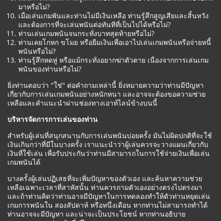
มาหรือไม่?
เมื่อเล่นเกมพันและท่านไม่มีเงินเหลือ ท่านรู้สึกสูญเสียและสิ้นหวัง
และต้องการที่จะเล่นพนันต่อทันทีที่เป็นไปได้หรือไม่?
ท่านเล่นเกมพนันจนกระทั่งบาทสุดท้ายหรือไม่?
ท่านเคยโกหก ขโมย หรือยืมเงินเพื่อเอาไปเล่นเกมพนันหรือจ่ายหนี้
พนันหรือไม่?
ท่านรู้สึกหดหู่ หรือแม้กระทั่งอยากฆ่าตัวตาย เนื่องจากการเล่นเกม
พนันของท่านหรือไม่?
ยิ่งท่านตอบว่า "ใช่" ต่อคำถามเหล่านี้ ยิ่งหมายความว่าท่านมีปัญหา
เกี่ยวกับการเล่นเกมพนันอย่างหนักหนา และอาจจะต้องขอความช่วย
เหลือและคำแนะนำผ่านช่องทางเอาท์ไลน์ข้างบนนี้
บริหารจัดการการเล่นของท่าน
สำหรับผู้เล่นที่สนุกสนานกับการเล่นพนันบ่อยครั้ง มันไม่ผิดปกติที่จะใช้
เงินเกินกว่าที่มีในบางครั้ง เราแนะนำว่าผู้เล่นควรจะวางแผนเกี่ยวกับ
เงินที่ใช้เล่น เพื่อรับประกันว่าท่านมีสามารถในการใช้จ่ายเงินเพื่อเล่น
เกมพนันได้
บางครั้งผู้เล่นปฏิเสธที่จะเพิ่มปัญหาของตัวเอง และค้นหาความช่วย
เหลือเฉพาะเวลาที่สาหัสนั้น ท่านควรถามตัวเองอย่างตรงไปตรงมา
และถ้าท่านคิดว่าท่านอาจมีปัญหาในการทดลองทำให้ตัวท่านหยุดเล่น
เกมการพนันใน สองสัปดาห์ หรือหนึ่งเดือน หากท่านไม่สามารถทำได้
ท่านอาจจะมีปัญหา และน่าจะเป็นประโยชน์ หากท่านอธิบาย