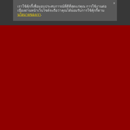
x
เราใช้คุ้กกี้เพื่อมอบประสบการณ์ที่ดีที่สุดแก่คุณ การใช้งานต่อ
เนื่องผ่านหน้าเว็บไซต์จะถือว่าคุณได้ยอมรับการใช้คุ้กกี้ตาม
นโยบายของเรา
.
CELTIC FC
SUSSEX CCC
คริกเก็ตแอฟริกาใต้
ผู้สนับสนุนหลัก อย่าง
ผู้สนับสนุนหลัก & หุ้น
หุ้นส่วนอย่างเป็นทางการ
เป็นทางการ
ส่วนหลักอย่างเป็น
ทางการ
DURHAM CRICKET
MIDDLESEX CCC
YORKSHIRE CCC