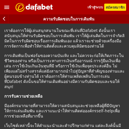
เข้าสู่ระบบ
สมัครสมาชิก
ความรับผิดชอบในการเดิมพัน
เราต้องการให้ผู้เล่นสนุกสนานในขณะที่เล่นที่Dafabet ดังนั้นเรา
สนับสนุนให้ท่านรับผิดชอบในการเดิมพัน เราให้ผู้เล่นคิดในการจำกัดลิ
มิตในการรับผิดชอบเรื่องการเดิมพันเอง แล้วเราจะช่วยด้วยเครื่องมือ
การจัดการเพื่อทำให้ท่านติดตั้งและควบคุมลิมิตของท่านได้
การเดิมพันเป็นฟอร์มของความบันเทิง และไม่ควรจะก่อให้เกิดภาระใน
ชีวิตของท่าน หรือเป็นภาระทางการเงินหรืออารมณ์ การกู้ยืมเงินเพื่อ
เล่น การใช้เงินเกินเงินทุนที่มี หรือการใช้เงินเพื่อจุดประสงค์อื่น ไม่
เพียงแต่ไม่สร้างสรรค์แต่ยังสามารถนำไปสู่ปัญหาที่สำคัญของท่านและ
ผู้คนรอบข้างท่านได้ เราต้องการให้ท่านเพลิดเพลินในการเล่น
ที่Dafabet ดังนั้นขอให้ท่านเดิมพันอย่างมีความรับผิดชอบและขอให้
สนุก!
การรับความช่วยเหลือ
มีองค์กรมากมายที่สามารถให้ความสนับสนุและช่วยเหลือผู้ที่มีปัญหา
ให้การเล่นเดิมพัน และเราแนะนำให้ท่านติดต่อองค์กรself-helpเพื่อ
การช่วยเหลือที่มากขึ้น
เว็บไซต์เหล่านี้จะให้คำแนะนำและคำปรึกษาแก่ท่าน แต่ละลิงค์นั้นมี