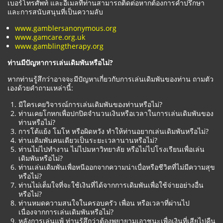
เบอร์โทรศัพท์ และอีเมลที่ท่านสามารถติดต่อหากต้องการคำปรึกษา
และการสนับสนุนที่เป็นความลับ
www.gamblersanonymous.org
www.gamcare.org.uk
www.gamblingtherapy.org
ท่านมีปัญหาการเล่นเดิมพันหรือไม่?
หากท่านรู้สึกว่าอาจจะมีปัญหาเกี่ยวกับการเล่นเดิมพันของท่าน ถามตัว
เองด้วยคำถามเหล่านี้:
มีใครเคยวิจารณ์การเล่นเดิมพันของท่านหรือไม่?
ท่านเคยโกหกเพื่อปกปิดจำนวนเงินหรือเวลาในการเล่นเดิมพันของ
ท่านหรือไม่?
การโต้แย้ง โมโห หรือผิดหวัง ทำให้ท่านอยากเล่นเดิมพันหรือไม่?
ท่านเดิมพันคนเดียวเป็นระยะเวลานานหรือไม่?
ท่านไม่ไปทำงาน ไม่ไปมหาวิทยาลัย หรือไม่ไปโรงเรียนเพื่อเล่น
เดิมพันหรือไม่?
ท่านเล่นเดิมพันเพื่อหนีออกจากความน่าเบื่อหรือชีวิตที่ไม่มีความสุข
หรือไม่?
ท่านไม่เต็มใจที่จะใช้เงินที่ได้จากการเดิมพันเพื่อใช้จ่ายอย่างอื่น
หรือไม่?
ท่านหมดความสนใจในครอบครัว เพื่อน หรือเวลาที่ผ่านไป
เนื่องจากการเล่นเดิมพันหรือไม่?
หลังการเล่นแพ้ ท่านรู้สึกว่าต้องพยายามเอาชนะเพื่อเงินที่เสียไปคืน