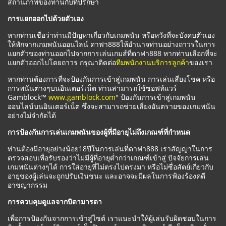
สถานภาพของท่านกับที่ปรึกษา
การแยกออกไปด้วยตัวเอง
หากท่านเชื่อว่าท่านมีปัญหาเกี่ยวกับเกมพนัน หรือหวังที่จะบังคบตัวเอง
ให้พักจากเกมพนันออนไลน์ ดาฟา888ให้อำนาจท่านอย่างถาวรในการ
แยกตัวของท่านออกไปจากการเล่นเกมส์ที่ดาฟา888 หากท่านเลือกที่จะ
แยกตัวออกไปโดยถาวร กรุณาติดต่อ
ทีมพนักงานบริการลูกค้า
ของเรา
หากท่านต้องการที่จะป้องกันการเข้าสู่เกมพนัน การเล่นเสี่ยงโชค หรือ
การพนันต่างๆบนอินเตอร์เน็ต ท่านสามารถใช้ซอฟท์แวร์
Gamblock™
www.gamblock.com
" ป้องกันการเข้าสู่เกมพนัน
ออนไลน์บนอินเตอร์เน็ต ซึ่งจะสามารถช่วยเลี่ยงอันตรายของเกมพนัน
อย่างไม่จำกัดได้
การป้องกันการเล่นเกมพนันของผู้ที่มีอายุไม่ถึงเกณฑ์ที่กำหนด
ท่านต้องมีอายุอย่างน้อย18ปีในการเล่นที่ดาฟา888 เราสัญญาในการ
ตรวจสอบเพื่อรับรองว่าไม่มีผู้ที่อายุต่ำกว่าเกณฑ์เข้าสู่ ปัจจัยการเล่น
เกมพนันต่างๆได้ การใส่อายุที่ไม่ตรงไปตรงมา หรือไม่ซื่อสัตย์เกี่ยวกับ
อายุของผู้เล่นจะถูกปรับเงินชนะ และอาจจะมีผลในการฟ้องร้องคดี
อาชญากรรม
การควบคุมดูแลจากบิดามารดา
เพื่อการป้องกันจากการเข้าสู่ไซต์ เราแนะนำให้ผู้เล่นรับผิดชอบในการ