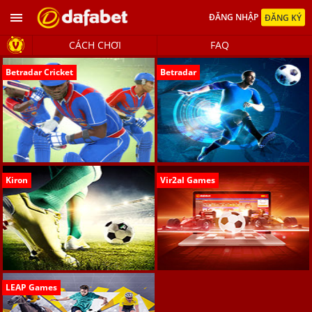
ĐĂNG NHẬP
ĐĂNG KÝ
CÁCH CHƠI
FAQ
Betradar Cricket
Betradar
Kiron
Vir2al Games
LEAP Games