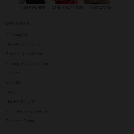
LINK NHANH
Về Chúng Tôi
Điều Khoản Sử Dụng
Trách Nhiệm Cá Cược
Phương Thức Thanh Toán
An Ninh
Bảo Mật
Đại Lý
Liên Hệ Chúng Tôi
Phân Biệt Trang Thật/Giả
Thắc Mắc Chung