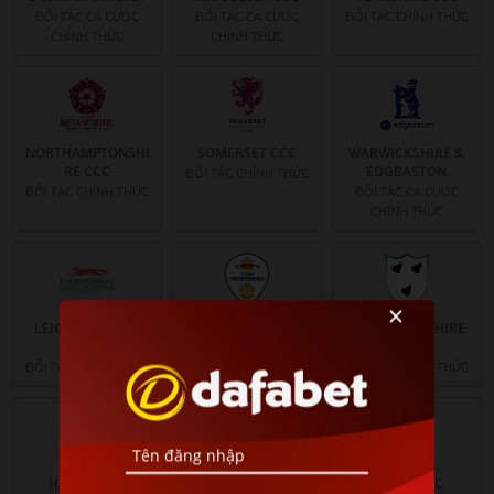
ĐỐI TÁC CÁ CƯỢC
ĐỐI TÁC CÁ CƯỢC
ĐỐI TÁC CHÍNH THỨC
CHÍNH THỨC
CHÍNH THỨC
NORTHAMPTONSHI
SOMERSET CCC
WARWICKSHIRE &
RE CCC
EDGBASTON
ĐỐI TÁC CHÍNH THỨC
ĐỐI TÁC CHÍNH THỨC
ĐỐI TÁC CÁ CƯỢC
CHÍNH THỨC
LEICESTERSHIRE
DERBYSHIRE CCC
WORCESTERSHIRE
CCC
CCC
ĐỐI TÁC CHÍNH THỨC
ĐỐI TÁC CHÍNH THỨC
ĐỐI TÁC CHÍNH THỨC
HAMPSHIRE
KENT CRICKET
NOTTS CCC