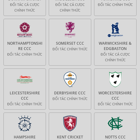
ĐỐI TÁC CÁ CƯỢC
ĐỐI TÁC CÁ CƯỢC
ĐỐI TÁC CHÍNH THỨC
CHÍNH THỨC
CHÍNH THỨC
NORTHAMPTONSHI
SOMERSET CCC
WARWICKSHIRE &
RE CCC
EDGBASTON
ĐỐI TÁC CHÍNH THỨC
ĐỐI TÁC CHÍNH THỨC
ĐỐI TÁC CÁ CƯỢC
CHÍNH THỨC
LEICESTERSHIRE
DERBYSHIRE CCC
WORCESTERSHIRE
CCC
CCC
ĐỐI TÁC CHÍNH THỨC
ĐỐI TÁC CHÍNH THỨC
ĐỐI TÁC CHÍNH THỨC
HAMPSHIRE
KENT CRICKET
NOTTS CCC