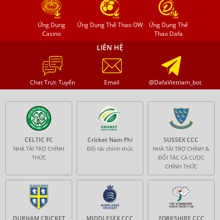
Ứng Dụng
Ứng Dụng Thể Thao OW
Ứng Dụng Thể
Casino
Thao Dafa
LIÊN HỆ
Chat Trực Tuyến
Email
@DafaVietnam_bot
CELTIC FC
Cricket Nam Phi
SUSSEX CCC
NHÀ TÀI TRỢ CHÍNH
Đối tác chính thức
NHÀ TÀI TRỢ CHÍNH &
THỨC
ĐỐI TÁC CÁ CƯỢC
CHÍNH THỨC
DURHAM CRICKET
MIDDLESEX CCC
YORKSHIRE CCC