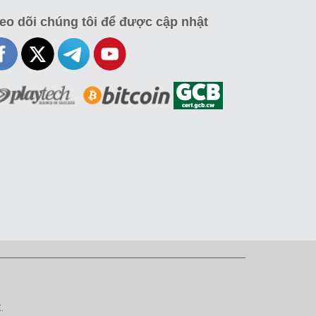
eo dõi chúng tôi để được cập nhật
.