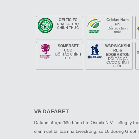
CELTIC FC
Cricket Nam
NHÀ TÀI TRỢ
Phi
CHÍNH THỨC
Đối tác chính
thức
SOMERSET
WARWICKSHI
CCC
RE &
ĐỐI TÁC CHÍNH
EDGBASTON
THỨC
ĐỐI TÁC CÁ
CƯỢC CHÍNH
THỨC
Về DAFABET
Dafabet được điều hành bởi Osmila N.V. - công ty t
chính đặt tại tòa nhà Livestrong, số 10 đường Groot