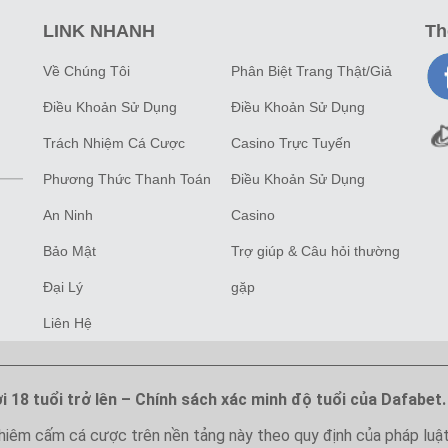
LINK NHANH
Th
Về Chúng Tôi
Phân Biệt Trang Thật/Giả
Điều Khoản Sử Dụng
Điều Khoản Sử Dụng
Trách Nhiệm Cá Cược
Casino Trực Tuyến
Phương Thức Thanh Toán
Điều Khoản Sử Dụng
An Ninh
Casino
Bảo Mật
Trợ giúp & Câu hỏi thường
Đại Lý
gặp
Liên Hệ
i 18 tuổi trở lên – Chính sách xác minh độ tuổi của Dafabet.
hiêm cấm cá cược trên nền tảng này theo quy định của pháp luật