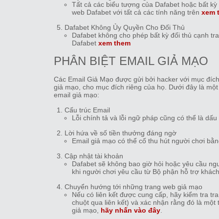
Tất cả các biểu tượng của Dafabet hoặc bất kỳ
web Dafabet với tất cả các tính năng trên
xem 
Dafabet Không Ủy Quyền Cho Đối Thủ
Dafabet không cho phép bất kỳ đối thủ cạnh tra
Dafabet
xem them
PHÂN BIỆT EMAIL GIẢ MẠO
Các Email Giả Mạo được gửi bởi hacker với mục đích
giả mạo, cho mục đích riêng của họ. Dưới đây là mộ
email giả mạo:
Cấu trúc Email
Lỗi chính tả và lỗi ngữ pháp cũng có thể là dấu
Lời hứa về số tiền thưởng đáng ngờ
Email giả mạo có thể cố thu hút người chơi bằ
Cập nhật tài khoản
Dafabet sẽ không bao giờ hỏi hoặc yêu cầu ngườ
khi người chơi yêu cầu từ Bộ phận hỗ trợ khác
Chuyển hướng tới những trang web giả mạo
Nếu có liên kết được cung cấp, hãy kiểm tra t
chuột qua liên kết) và xác nhận rằng đó là một
giả mạo,
hãy nhấn vào đây
.