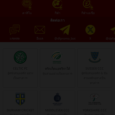
คาสิโน
กีฬา
กีฬาเอเชีย
ติดต่อเรา
แชทสด
อีเมล
@dfpromo_bot
X
@dafa
CELTIC FC
SUSSEX CCC
คริกเก็ตแอฟริกาใต้
ผู้สนับสนุนหลัก อย่าง
ผู้สนับสนุนหลัก & หุ้น
หุ้นส่วนอย่างเป็นทางการ
เป็นทางการ
ส่วนหลักอย่างเป็น
ทางการ
DURHAM CRICKET
MIDDLESEX CCC
YORKSHIRE CCC
หุ้นส่วน อย่างเป็น
หุ้นส่วน อย่างเป็น
หุ้นส่วน อย่างเป็น