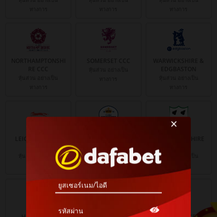
ทางการ
ทางการ
ทางการ
NORTHAMPTONSHI
SOMERSET CCC
WARWICKSHIRE &
RE CCC
EDGBASTON
หุ้นส่วน อย่างเป็น
หุ้นส่วน อย่างเป็น
หุ้นส่วน อย่างเป็น
ทางการ
ทางการ
ทางการ
LEICESTERSHIRE
DERBYSHIRE CCC
WORCESTERSHIRE
CCC
CCC
หุ้นส่วน อย่างเป็น
หุ้นส่วน อย่างเป็น
หุ้นส่วน อย่างเป็น
ทางการ
ทางการ
ทางการ
HAMPSHIRE
NOTTS CCC
KENT CRICKET