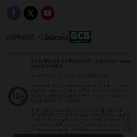
สำหรับผู้ที่มีอายุ 18 ปีขึ้นไปเท่านั้น - มาตรการตรวจสอบ
อายุของ Dafabet
ห้ามผู้ที่มีอายุต่ำกว่า 18 ปี เดิมพันที่เว็บไซต์นี้
เพื่อหลีกเลี่ยงการเดิมพันที่ผิดกฎหมาย Dafabet ขอสงวน
สิทธิ์ในการตรวจสอบข้อมูลที่ให้มา เราอาจดำเนินการ
ค้นหากับบุคคลที่สามเพื่อจุดประสงค์ในการตรวจสอบว่า
คุณมีอายุ 18 ปีขึ้นไปหรือไม่
หากการตรวจสอบเหล่านี้ไม่สามารถยืนยันได้ว่าคุณ
มีอายุ 18 ปีขึ้นไป Dafabet ขอสงวนสิทธิ์ในการขอหลัก
ฐานยืนยันอายุ บัญชีและเงินคุณ จะถูกระงับจนกว่าจะมี
การให้หลักฐานที่ยืนยันอายุได้ อายุที่กฎหมายอนุญาตให้
เดิมพันมีความแตกต่างกันไปในแต่ละประเทศ แนะนำให้
คุณค้นหาข้อมูลในพื้นที่ที่คุณอยู่