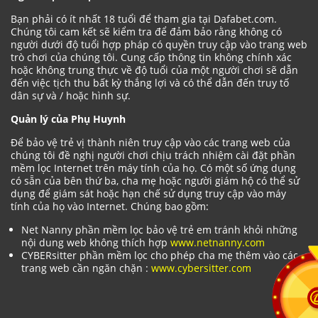
Bạn phải có ít nhất 18 tuổi để tham gia tại Dafabet.com.
Chúng tôi cam kết sẽ kiểm tra để đảm bảo rằng không có
người dưới độ tuổi hợp pháp có quyền truy cập vào trang web
trò chơi của chúng tôi. Cung cấp thông tin không chính xác
hoặc không trung thực về độ tuổi của một người chơi sẽ dẫn
đến việc tịch thu bất kỳ thắng lợi và có thể dẫn đến truy tố
dân sự và / hoặc hình sự.
Quản lý của Phụ Huynh
Để bảo vệ trẻ vị thành niên truy cập vào các trang web của
chúng tôi đề nghị người chơi chịu trách nhiệm cài đặt phần
mềm lọc Internet trên máy tính của họ. Có một số ứng dụng
có sẵn của bên thứ ba, cha mẹ hoặc người giám hộ có thể sử
dụng để giám sát hoặc hạn chế sử dụng truy cập vào máy
tính của họ vào Internet. Chúng bao gồm:
Net Nanny phần mềm lọc bảo vệ trẻ em tránh khỏi những
nội dung web không thích hợp
www.netnanny.com
CYBERsitter phần mềm lọc cho phép cha mẹ thêm vào các
trang web cần ngăn chặn :
www.cybersitter.com