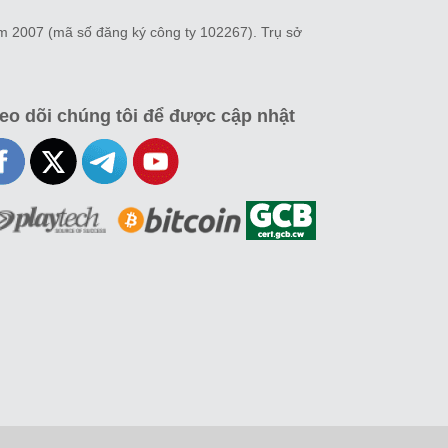
ăm 2007 (mã số đăng ký công ty 102267). Trụ sở
eo dõi chúng tôi để được cập nhật