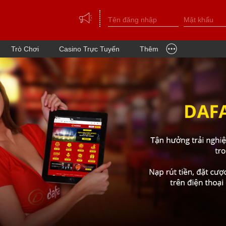
Trò Chơi
Casino Trực Tuyến
Thêm