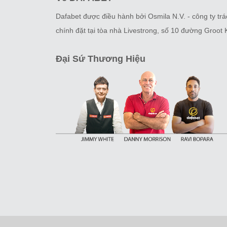
Dafabet được điều hành bởi Osmila N.V. - công ty t
chính đặt tại tòa nhà Livestrong, số 10 đường Groot
Đại Sứ Thương Hiệu