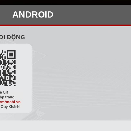
ANDROID