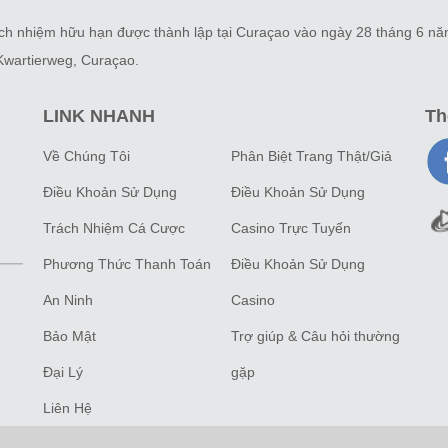
rách nhiệm hữu hạn được thành lập tại Curaçao vào ngày 28 tháng 6 n
 Kwartierweg, Curaçao.
LINK NHANH
Th
Về Chúng Tôi
Phân Biệt Trang Thật/Giả
Điều Khoản Sử Dụng
Điều Khoản Sử Dụng
Trách Nhiệm Cá Cược
Casino Trực Tuyến
Phương Thức Thanh Toán
Điều Khoản Sử Dụng
An Ninh
Casino
Bảo Mật
Trợ giúp & Câu hỏi thường
Đại Lý
gặp
Liên Hệ