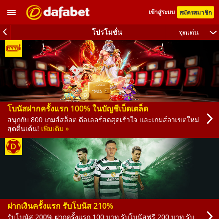
เข้าสู่ระบบ
สมัครสมาชิก
โปรโมชั่น
จุดเด่น
ค้นหา
จุดเด่น
กีฬา
กีฬาเอเชีย
โบนัสฝากครั้งแรก 100% ในบัญชีเบ็ดเตล็ด
สนุกกับ 800 เกมส์สล็อต ดีลเลอร์สดสุดเร้าใจ และเกมส์อาเขตใหม่
คาสิโน
สุดตื่นเต้น!
เพิ่มเติม »
เกมส์
ดีลเลอร์สด
เกมส์อาเขต
ฝากเงินครั้งแรก รับโบนัส 210%
PT +
รับโบนัส 200% ฝากครั้งแรก 100 บาท รับโบนัสฟรี 200 บาท รับ