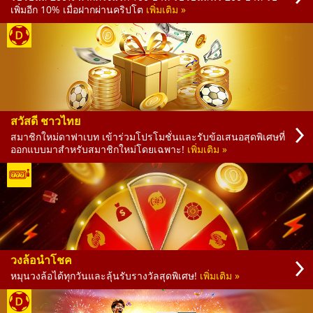
เพิ่มอีก 10% เมื่อฝากผ่านคริปโต
เพิ่มเติม »
ลอตเตอรี่
สวัสดี ชาวไทย
สมาชิกใหม่ดาฟาเบท เข้าร่วมโปรโมชั่นและรับข้อเสนอสุดพิเศษที่
ออกแบบมาสำหรับสมาชิกใหม่โดยเฉพาะ!
เพิ่มเติม »
วงล้อนำโชค
หมุนวงล้อได้ทุกวันและลุ้นรับรางวัลสุดพิเศษ!
เพิ่มเติม »