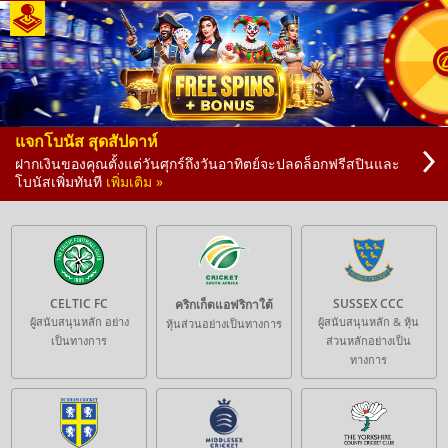
แจกโบนัส สุดสัปดาห์
ฝากเงินของคุณตั้งแต่วันศุกร์ถึงวันอาทิตย์จะปลดล็อกฟรีสปินและ
โบนัสเพิ่มทันที
เพิ่มเติม »
CELTIC FC
SUSSEX CCC
คริกเก็ตแอฟริกาใต้
ผู้สนับสนุนหลัก อย่าง
ผู้สนับสนุนหลัก & หุ้น
หุ้นส่วนอย่างเป็นทางการ
เป็นทางการ
ส่วนหลักอย่างเป็น
ทางการ