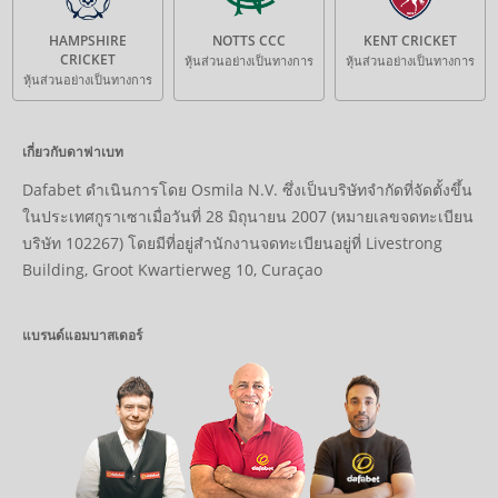
HAMPSHIRE
NOTTS CCC
KENT CRICKET
CRICKET
หุ้นส่วนอย่างเป็นทางการ
หุ้นส่วนอย่างเป็นทางการ
หุ้นส่วนอย่างเป็นทางการ
เกี่ยวกับดาฟาเบท
Dafabet ดำเนินการโดย Osmila N.V. ซึ่งเป็นบริษัทจำกัดที่จัดตั้งขึ้น
ในประเทศกูราเซาเมื่อวันที่ 28 มิถุนายน 2007 (หมายเลขจดทะเบียน
บริษัท 102267) โดยมีที่อยู่สำนักงานจดทะเบียนอยู่ที่ Livestrong
Building, Groot Kwartierweg 10, Curaçao
แบรนด์แอมบาสเดอร์