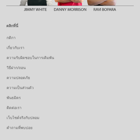
คลิกที่นี่
กติกา
เกี่ยวกับเรา
ความรับผิดชอบในการเดิมพัน
วิธีฝาก/ถอน
ความปลอดภัย
ความเป็นส่วนตัว
พันธมิตร
ติดต่อเรา
เว็บไซต์จริงกับปลอม
คำถามที่พบบ่อย