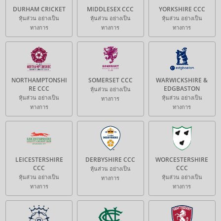
DURHAM CRICKET
MIDDLESEX CCC
YORKSHIRE CCC
หุ้นส่วน อย่างเป็น
หุ้นส่วน อย่างเป็น
หุ้นส่วน อย่างเป็น
ทางการ
ทางการ
ทางการ
NORTHAMPTONSHI
SOMERSET CCC
WARWICKSHIRE &
RE CCC
EDGBASTON
หุ้นส่วน อย่างเป็น
หุ้นส่วน อย่างเป็น
หุ้นส่วน อย่างเป็น
ทางการ
ทางการ
ทางการ
LEICESTERSHIRE
DERBYSHIRE CCC
WORCESTERSHIRE
CCC
CCC
หุ้นส่วน อย่างเป็น
หุ้นส่วน อย่างเป็น
หุ้นส่วน อย่างเป็น
ทางการ
ทางการ
ทางการ