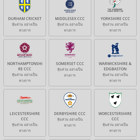
DURHAM CRICKET
MIDDLESEX CCC
YORKSHIRE CCC
หุ้นส่วน อย่างเป็น
หุ้นส่วน อย่างเป็น
หุ้นส่วน อย่างเป็น
ทางการ
ทางการ
ทางการ
NORTHAMPTONSHI
SOMERSET CCC
WARWICKSHIRE &
RE CCC
EDGBASTON
หุ้นส่วน อย่างเป็น
หุ้นส่วน อย่างเป็น
หุ้นส่วน อย่างเป็น
ทางการ
ทางการ
ทางการ
LEICESTERSHIRE
DERBYSHIRE CCC
WORCESTERSHIRE
CCC
CCC
หุ้นส่วน อย่างเป็น
หุ้นส่วน อย่างเป็น
หุ้นส่วน อย่างเป็น
ทางการ
ทางการ
ทางการ