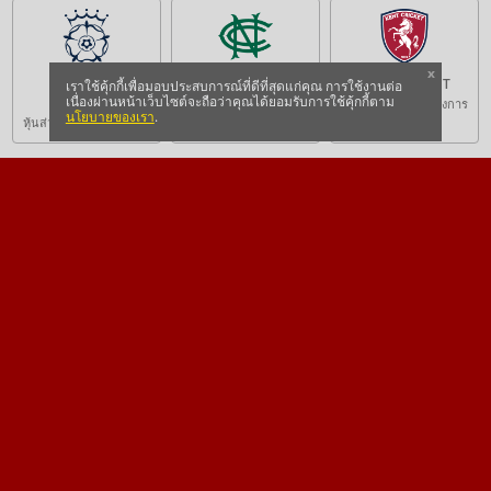
x
HAMPSHIRE
NOTTS CCC
KENT CRICKET
เราใช้คุ้กกี้เพื่อมอบประสบการณ์ที่ดีที่สุดแก่คุณ การใช้งานต่อ
เนื่องผ่านหน้าเว็บไซต์จะถือว่าคุณได้ยอมรับการใช้คุ้กกี้ตาม
CRICKET
หุ้นส่วนอย่างเป็นทางการ
หุ้นส่วนอย่างเป็นทางการ
นโยบายของเรา
.
หุ้นส่วนอย่างเป็นทางการ
เกี่ยวกับดาฟาเบท
Dafabet ดำเนินการโดย Osmila N.V. ซึ่งเป็นบริษัทจำกัดที่จัดตั้งขึ้น
ในประเทศกูราเซาเมื่อวันที่ 28 มิถุนายน 2007 (หมายเลขจดทะเบียน
บริษัท 102267) โดยมีที่อยู่สำนักงานจดทะเบียนอยู่ที่ Livestrong
Building, Groot Kwartierweg 10, Curaçao
แบรนด์แอมบาสเดอร์