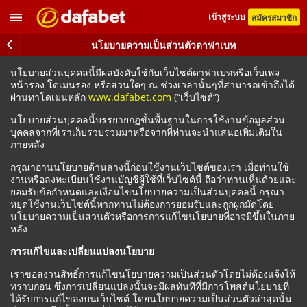
เข้าสู่ระบบ
สมัครสมาชิก
นโยบายความเป็นส่วนตัวดาฟาเบท
นโยบายส่วนบุคคลนี้มีผลบังคับใช้กับเว็บไซต์ดาฟาเบทหรือเว็บเพจ
หน้ารอง โดเมนรอง หรือส่วนใดๆ ณ ช่วงเวลานั้นๆที่สามารถเข้าถึงได้
ผ่านทาโดเมนหลัก
www.dafabet.com
(“เว็บไซต์”)
นโยบายส่วนบุคคลนี้บรรยายกฏขั้นพื้นฐานในการใช้งานข้อมูลส่วน
บุคคลจากที่เราเก็บรวบรวมมาหรือจากที่ท่านจะนำแสนอเพิ่มเติมใน
ภายหลัง
กรุณาอ่านนโยบายด้านล่างนี้ก่อนใช้งานเว็บไซต์ของเรา เมื่อท่านใช้
งานหรือลงทะเบียนใช้งานบัญชีผู้ใช้ที่เว็บไซต์นี้ ถือว่าท่านเห็นด้วยและ
ยอมรับข้อกำหนดและเงื่อนไขนโยบายความเป็นส่วนบุคคลนี้ กรุณา
หยุดใช้งานเว็บไซต์นี้หากท่านไม่ต้องการยอมรับและถูกผูกมัดโดย
นโยบายความเป็นส่วนตัวหรือการการแก้ไขนโยบายที่อาจมีขึ้นในภาย
หลัง
การแก้ไขและเปลี่ยนแปลงนโยบาย
เราขอสงวนสิทธิ์การแก้ไขนโยบายความเป็นส่วนตัวโดยไม่ต้องแจ้งให้
ทราบก่อน ซึ่งการเปลี่ยนแปลงนั้นจะมีผลทันทีที่มีการโพสต์นโยบายที่
ได้รับการแก้ไขลงบนเว็บไซต์ โดยนโยบายความเป็นส่วนตัวล่าสุดนั้น