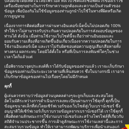
ปลอดภัยโดยเทคโนโลยีไฟร์วอล ทั้งเว็บไซต์และซอฟต์แวร์ของเราใช้
เครื่องมือทุกอย่างในการรักษาความถูกต้องและความเป็นส่วนตัวของ
ข้อมูล เพื่อป้องกันไม่ใช้ข้อมูลของท่านถูกนำไปใช้ในทางที่ผิดหรือเกิด
การสูญหาย
เนื่องจากการติดต่อสื่อสารผ่านทางอินเตอร์เน็ตนั้นไม่ปลอดภัย 100%
ทำให้เราไม่สามารถรับประกันความปลอดภัยในการส่งมอบข้อมูลของ
ท่านได้ ดังนั้น เมื่อท่านใช้งานเว็บไซต์นี้จะถือว่าท่านยินยอมและ
ยอมรับความเสี่ยงที่อาจเกิดขึ้นอันเกี่ยวเนื่องจากความปลอดภัยในการ
ใช้งานอินเตอร์เน็ต และเราไม่รับผิดชอบต่อความสูญเสีย/เสียหายทั้ง
ทางตรง ผลกระทบ โดยมิได้ตั้งใจ หรือที่เป็นการลงทัณฑ์ใดๆในช่วง
เวลาใดก็แล้วแต่
เมื่อพิจารณาจุดประสงค์ที่เราได้รับข้อมูลของท่านแล้ว เราจะเก็บรักษา
ข้อมูลของท่านเป็นระยะเวลาตามที่เห็นสมควร ซึ่งในบางกรณี เราอาจ
เก็บรักษาข้อมูลของท่านไปเรื่อยๆโดยไม่มีกำหนด
คุกกี้
ผู้เล่นควรทราบว่าข้อมูลส่วนบุคคลต่างๆจะถูกเก็บและสะสมโดย
อัตโนมัติระหว่างการดำเนินการลงทะเบียนผ่านการใช้คุกกี้ คุกกี้เป็น
ข้อมูลขนาดเล็กที่ส่งโดยเซิร์ฟเวอร์ของเว็บไซต์สู่เว็บเบราน์เซอร์ ซึ่ง
อนุญาติให้เซิร์ฟเวอร์เก็บรวบรวมข้อมูลจากเบราน์เซอร์ได้ เราใช้คุกกี้
เพื่อติดตามลักษณะการใช้งานเบราน์เซอร์และสร้างโพรไฟล์ที่เกี่ยวกับ
สถิติจำนวนประชากรขึ้น การเฝ้าดูลักษณะการใช้งานเหล่านี้และการ
สะสมรวบรวมข้อมูล ทำให้เราสามารถพัฒนาบริการเพื่อนำเสนอแก่