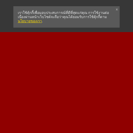
x
เราใช้คุ้กกี้เพื่อมอบประสบการณ์ที่ดีที่สุดแก่คุณ การใช้งานต่อ
เนื่องผ่านหน้าเว็บไซต์จะถือว่าคุณได้ยอมรับการใช้คุ้กกี้ตาม
นโยบายของเรา
.
CELTIC FC
SUSSEX CCC
คริกเก็ตแอฟริกาใต้
ผู้สนับสนุนหลัก อย่าง
ผู้สนับสนุนหลัก & หุ้น
หุ้นส่วนอย่างเป็นทางการ
เป็นทางการ
ส่วนหลักอย่างเป็น
ทางการ