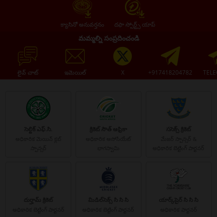
క్యాసినో అనువర్తనం
దఫా స్పోర్ట్స్ యాప్
మమ్మల్ని సంప్రదించండి
లైవ్ చాట్
ఇమెయిల్
X
+917418204782
TEL
సెల్టిక్ ఎఫ్.సి.
క్రికెట్ సౌత్ ఆఫ్రికా
ససెక్స్ క్రికెట్
అధికారిక మెయిన్ క్లబ్
అధికారిక అసోసియేట్
మేజర్ స్పాన్సర్ &
స్పాన్సర్
భాగస్వామి
అధికారిక బెట్టింగ్ పార్టనర్
దుర్హామ్ క్రికెట్
మిడిల్‌సెక్స్ సి సి సి
యార్క్‌షైర్ సి సి సి
అధికారిక బెట్టింగ్ పార్టనర్
అధికారిక బెట్టింగ్ పార్టనర్
అధికారిక పార్టనర్