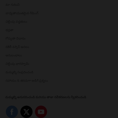
మా గురించి
బాధ్యతాయుతమైన గేమింగ్
చెల్లింపు పద్ధతులు
భద్రతా
గోప్యతా విధానం
నకిలీ వర్సెస్ అసలు
అనుబంధాలు
చెల్లింపు భాగస్వామి
మమ్మల్ని సంప్రదించండి
సహాయం & తరచుగా అడిగే ప్రశ్నలు
మమ్మల్ని అనుసరించండి మరియు తాజా నవీకరణలను స్వీకరించండి