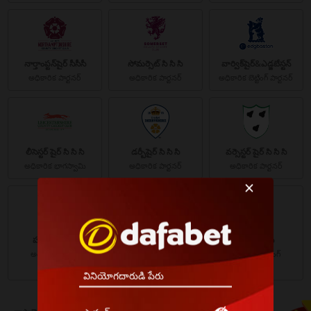
నార్తాంప్టన్‌షైర్ సీసీసీ
సోమర్సెట్ సి సి సి
వార్విక్‌షైర్&ఎడ్జబేస్టన్
అధికారిక పార్టనర్
అధికారిక పార్టనర్
అధికారిక బెట్టింగ్ పార్టనర్
లీసెస్టర్ షైర్ సి సి సి
డర్బీషైర్ సి సి సి
వర్సెస్టర్ షైర్ సి సి సి
అధికారిక భాగస్వామి
అధికారిక పార్టనర్
అధికారిక పార్టనర్
హ్యాంప్షైర్ క్రికెట్
కెంట్ క్రికెట్
నాట్స్ సీసీసీ
అధికారిక బెట్టింగ్
అధికారిక భాగస్వామి
అధికారిక బెట్టింగ్
భాగస్వామి
భాగస్వామి