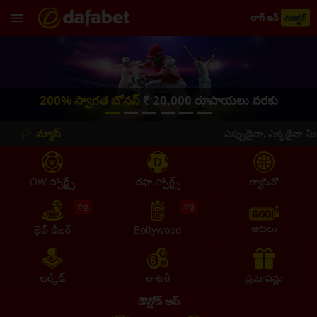
లాగ్ ఇన్
రిజిస్టర్
200% స్వాగత బోనస్
₹ 20,000 రూపాయలు వరకు
న్యూస్
ఎప్పుడైనా, ఎక్కడైనా మీ డ
OW స్పోర్ట్స్
దఫా స్పోర్ట్స్
క్యాసినో
కొత్త
కొత్త
ఆటలు
లైవ్ డీలర్
Bollywood
ఆర్కేడ్
లాటరీ
ప్రమోషన్లు
డౌన్లోడ్ అప్