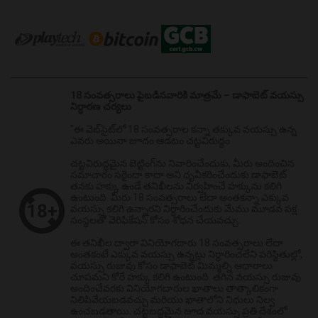
18 సంవత్సరాలు పైబడినవారికి మాత్రమే – డాఫాబెట్ వయస్సు
నిర్ధారణ చర్యలు
"ఈ వెబ్‌సైట్‌లో 18 సంవత్సరాల కన్నా తక్కువ వయస్సు ఉన్న
ఎవరు అయినా జూదం ఆడటం చట్టవిరుద్ధం.
చట్టవిరుద్ధమైన బెట్టింగ్‌ను నివారించేందుకు, మీరు అందించిన
సమాచారం సరైందా కాదా అని ధృవీకరించేందుకు డాఫాబెట్
తనకు హక్కు ఉండే తనిఖీలను నిర్వహించే హక్కును కలిగి
ఉంటుంది. మీరు 18 సంవత్సరాలు లేదా అంతకన్నా ఎక్కువ
వయస్సు కలిగి ఉన్నారని నిర్ధారించేందుకు మేము మూడవ పక్ష
సంస్థలతో వెరిఫికేషన్ కోసం శోధన చేయవచ్చు.
ఈ తనిఖీల ద్వారా వినియోగదారు 18 సంవత్సరాలు లేదా
అంతకంటే ఎక్కువ వయస్సు ఉన్నట్లు నిర్ధారించలేని పరిస్థితుల్లో,
వయస్సు రుజువు కోసం డాఫాబెట్ మిమ్మల్ని ఆధారాలు
చూపమని కోరే హక్కు కలిగి ఉంటుంది. తగిన వయస్సు రుజువు
అందించేవరకు వినియోగదారుల ఖాతాలు తాత్కాలికంగా
నిలిపివేయబడవచ్చు మరియు ఖాతాలోని నిధులు నిల్వ
ఉంచబడతాయి. చట్టబద్ధమైన జూద వయస్సు ప్రతి దేశంలో