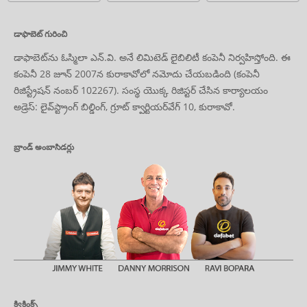
డాఫాబెట్ గురించి
డాఫాబెట్‌ను ఓస్మిలా ఎన్.వి. అనే లిమిటెడ్ లైబిలిటీ కంపెనీ నిర్వహిస్తోంది. ఈ
కంపెనీ 28 జూన్ 2007న కురాకావోలో నమోదు చేయబడింది (కంపెనీ
రిజిస్ట్రేషన్ నంబర్ 102267). సంస్థ యొక్క రిజిస్టర్ చేసిన కార్యాలయం
అడ్రెస్: లైవ్‌స్ట్రాంగ్ బిల్డింగ్, గ్రూట్ క్వార్టియర్‌వేగ్ 10, కురాకావో.
బ్రాండ్ అంబాసిడర్లు
క్విక్లింక్స్