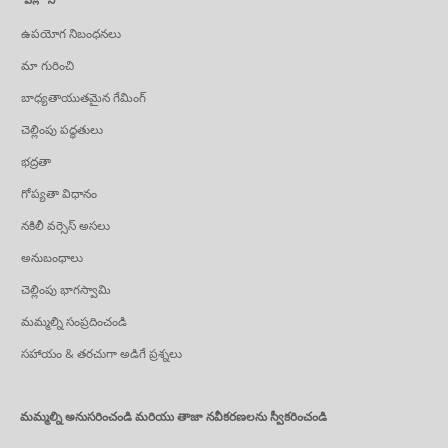
ఉపయోగ నిబంధనలు
మా గురించి
బాధ్యతాయుతమైన గేమింగ్
చెల్లింపు పద్ధతులు
భద్రతా
గోప్యతా విధానం
నకిలీ వర్సెస్ అసలు
అనుబంధాలు
చెల్లింపు భాగస్వామి
మమ్మల్ని సంప్రదించండి
సహాయం & తరచుగా అడిగే ప్రశ్నలు
మమ్మల్ని అనుసరించండి మరియు తాజా నవీకరణలను స్వీకరించండి