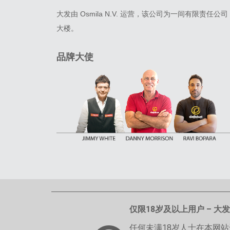
大发由 Osmila N.V. 运营，该公司为一间有限责任公司，
大楼。
品牌大使
仅限18岁及以上用户 – 大
任何未满18岁人士在本网