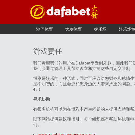
沙巴体育
大发体育
娱乐场
娱乐场
游戏责任
我们希望我们的用户在Dafabet享受到乐趣，因此
我们会通过管理工具帮助设立和控制这些自定义限制。
博彩是娱乐的一种形式，同时不应该给您财务和感情生
是不明智的，而且会您和您身边的人带来严重的问题。我
心！
寻求协助
有很多机构可以为在博彩中产生问题的人提供支持和帮
以下网站提供建议和指引。每个组织都有帮助热线和电
们。
www.gamblersanonymous.org