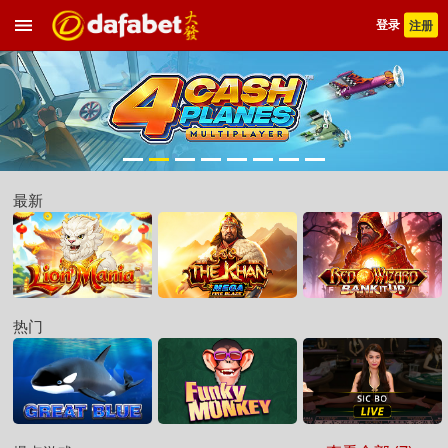
登录
注册
CRASH GAMES全新获胜方式！
最新
热门