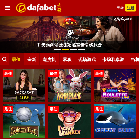
登录
注册
升级您的游戏体验畅享世界级轮盘
最佳
全新
老虎机
累积
现场游戏
卡牌和桌游
街
最佳
最佳
最佳
最佳
最佳
最佳