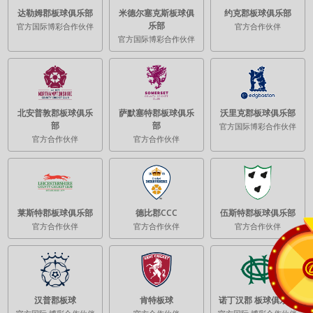
达勒姆郡板球俱乐部
米德尔塞克斯板球俱
约克郡板球俱乐部
乐部
官方国际博彩合作伙伴
官方合作伙伴
官方国际博彩合作伙伴
北安普敦郡板球俱乐
萨默塞特郡板球俱乐
沃里克郡板球俱乐部
部
部
官方国际博彩合作伙伴
官方合作伙伴
官方合作伙伴
莱斯特郡板球俱乐部
德比郡CCC
​​伍斯特郡板球俱乐部
官方合作伙伴
官方合作伙伴
官方合作伙伴
汉普郡板球
肯特板球
诺丁汉郡 板球俱乐部