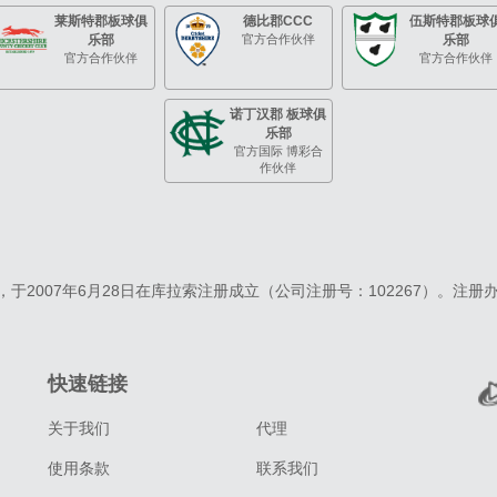
莱斯特郡板球俱
德比郡CCC
​​伍斯特郡板球
乐部
官方合作伙伴
乐部
官方合作伙伴
官方合作伙伴
诺丁汉郡 板球俱
乐部
官方国际 博彩合
作伙伴
于2007年6月28日在库拉索注册成立（公司注册号：102267）。注册办公地址位于库拉
快速链接
关于我们
代理
使用条款
联系我们