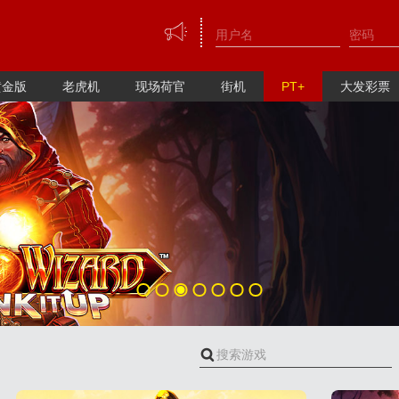
黄金版
老虎机
现场荷官
街机
PT+
大发彩票
CRAS