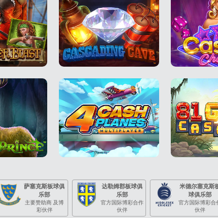
r Blast
Cascading Cave
Casin
4 Cash Planes:
Prince
81 Gol
Multiplayer™
萨塞克斯板球俱
达勒姆郡板球俱
米德尔塞克斯
乐部
乐部
球俱乐部
主要赞助商 及博
官方国际博彩合作
官方国际博彩合
彩伙伴
伙伴
伙伴