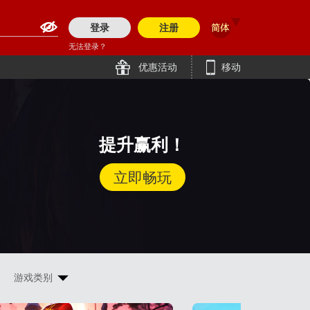
登录
注册
无法登录？
English (Asia)
हिन्दी
优惠活动
移动
తెలుగు
ภาษาไทย
Tiếng Việt
Bengali (India)
Bahasa Indonesia
Japanese
H GAMES全新获胜方式！
100% PT+ 首存奖金
PT+ 周再存奖金
PT+ 周返水奖金
击中三重彩金！
提升赢利！
现已上线
English (Bangladesh)
한국어
立即畅玩
立即畅玩
立即畅玩
立即畅玩
立即加入
立即加入
立即加入
English (India)
Bengali (Bangladesh)
游戏类别