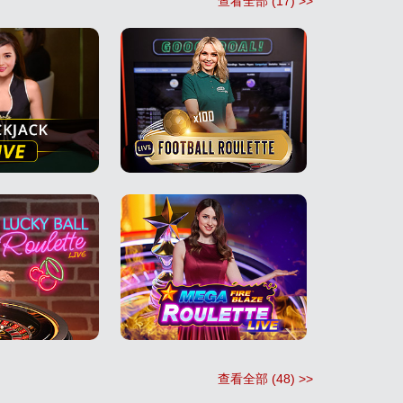
查看全部 (
17
) >>
ack Live
Football Roulette Live
ll Roulette
Mega Fire Blaze
ive
Roulette Live
查看全部 (
48
) >>