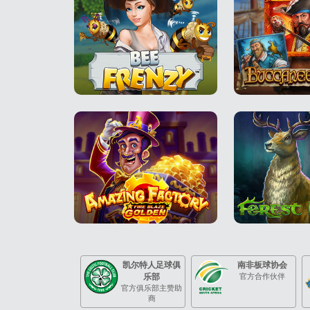
Bee Frenzy
Buccanee
Fire Blaze Golden:
Forest 
Amazing Factory
凯尔特人足球俱
南非板球协会
乐部
官方合作伙伴
官方俱乐部主赞助
商