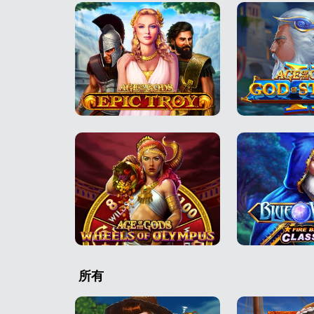
Age of the Gods: Epic
Age of the
Troy
of Sto
Age of the Gods:
Blue W
Wheels of Olympus
所有