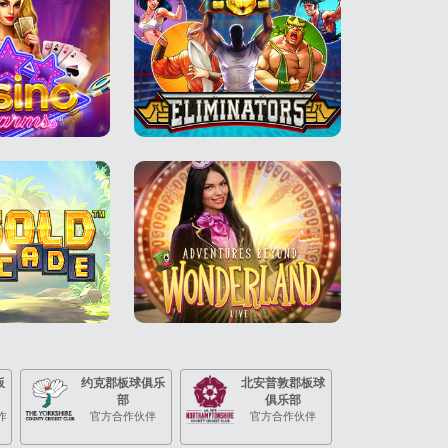
o Charms
Eliminators
Adventures Beyond
d Cascade
Wonderland
板
约克郡板球俱乐
北安普敦郡板球
部
俱乐部
作
官方合作伙伴
官方合作伙伴