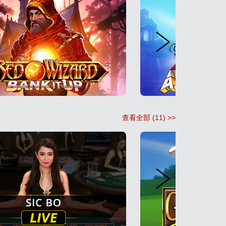
d Wizard: Bank It Up™
Age of the Gods
查看全部 (
11
) >>
Sic Bo Live
Golden