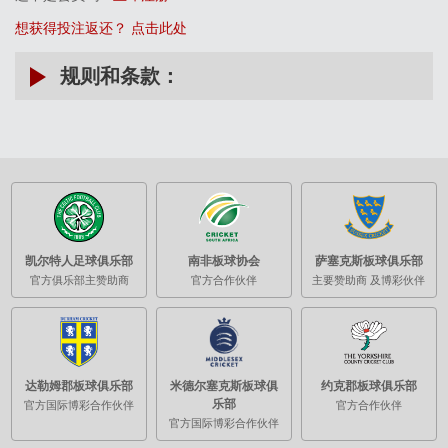
想获得投注返还？ 点击此处
规则和条款：
1. 本活动适用于所有俱乐部以人民币为货币的真钱账户玩家。
2. 玩家必须在活动周内（周一至周日）投注娱乐场老虎机游戏至少
达人民币300,000元方有资格获得黄金版快速升级特权。
3. 大发将于活动周后的下个周一，将欢迎奖金发放至符合资格的玩
家，及对通过升级验证后的玩家进行快速升级。
4. 欢迎奖金有10倍的投注要求；所有娱乐场黄金版游戏投注均为有
效投注。
5. 已被升级的玩家账户将于次月进行复审评估，如果无法保持俱乐
部要求的账户将被降为原有级别；详情咨询24小时客服。
凯尔特人足球俱乐部
南非板球协会
萨塞克斯板球俱乐部
6. 每个玩家仅能注册一个账户；注册多个账户或使用欺诈性账户的
官方俱乐部主赞助商
官方合作伙伴
主要赞助商 及博彩伙伴
玩家将无权参与活动，其所有赢利、奖金及相关账户将被取消并冻
结。
7. 大发娱乐场保留对本活动的修改、取消、重申或者拒绝的权力
8. 大发娱乐场拥有本活动最终解释权。
9. 本活动不包括以下游戏：Savage Jungle, Shields of Rome, Wild
Lava, Streak of Luck, Space Digger, and Midnight Wilds
达勒姆郡板球俱乐部
米德尔塞克斯板球俱
约克郡板球俱乐部
10. 大发娱乐场 "
使用条款
" 适用本活动。
乐部
官方国际博彩合作伙伴
官方合作伙伴
官方国际博彩合作伙伴