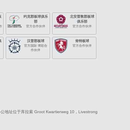
板
约克郡板球俱乐
北安普敦郡板球
部
俱乐部
作
官方合作伙伴
官方合作伙伴
俱
汉普郡板球
肯特板球
官方国际 博彩合
官方合作伙伴
作伙伴
索 Groot Kwartierweg 10，Livestrong