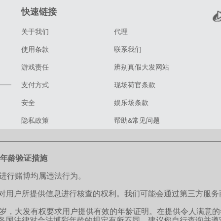
快速链接
关于我们
代理
使用条款
联系我们
游戏责任
辨别真假大发网站
支付方式
现场荷官条款
安全
娱乐场条款
隐私政策
帮助&常见问题
发年龄验证措施
站进行赌博均属违法行为。
对用户所提供信息进行核查的权利。我们可能会通过第三方服务
8岁，大发有权要求用户提供有效的年龄证明。在提供令人满意
各国法律对合法博彩年龄的规定有所不同，建议您自行查询并遵