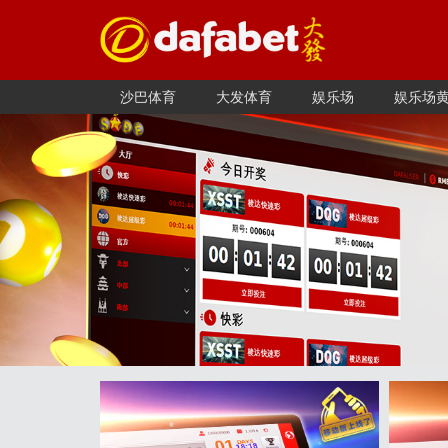
沙巴体育
大发体育
娱乐场
娱乐场