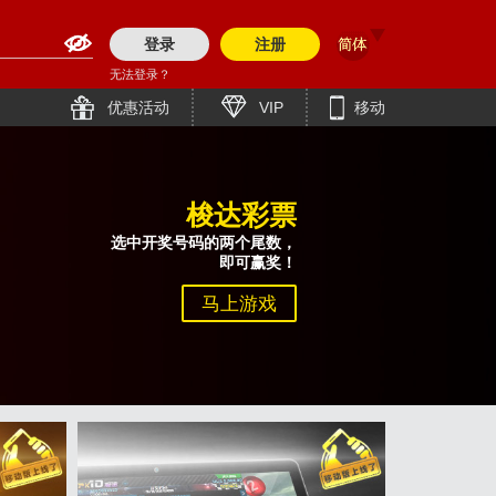
登录
注册
无法登录？
English (Asia)
Bahasa Indonesia
优惠活动
VIP
移动
Japanese
ภาษาไทย
English
한국어
GPI 快乐彩
梭达彩票
PK10
泰国彩票
Tiếng Việt
Bengali (India)
海洋乐透
每20秒钟
选中开奖号码的两个尾数，
振奋人心、
赢取现金大奖
赢取大奖！
精彩不断的快乐彩游戏
即可赢奖！
马上开启财运
畅玩中大奖
24/7彩票开奖
马上游戏
马上游戏
马上游戏
马上游戏