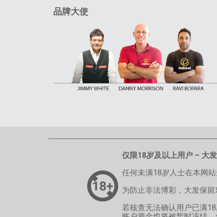
品牌大使
仅限18岁及以上用户 – 大
任何未满18岁人士在本网
为防止非法博彩，大发保留
若核查无法确认用户已满1
账户资金也将被暂时冻结。