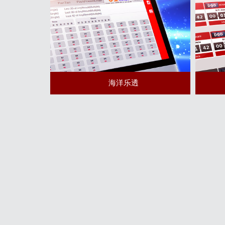
马上游戏
更多详情
海洋乐透