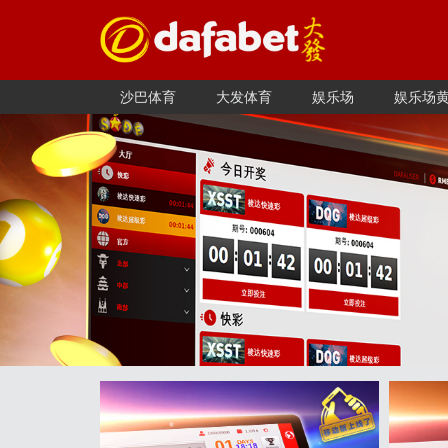
沙巴体育
大发体育
娱乐场
娱乐场