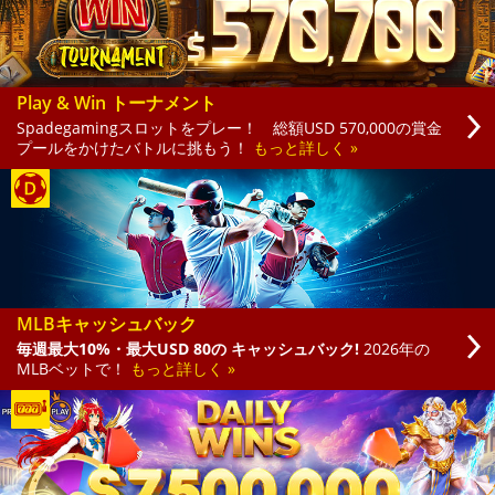
Play & Win トーナメント
Spadegamingスロットをプレー！ 総額USD 570,000の賞金
プールをかけたバトルに挑もう！
もっと詳しく »
MLBキャッシュバック
毎週最大10%・最大USD 80の キャッシュバック!
2026年の
MLBベットで！
もっと詳しく »