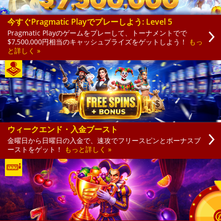
今すぐPragmatic Playでプレーしよう: Level 5
Pragmatic Playのゲームをプレーして、トーナメントでで
$7,500,000円相当のキャッシュプライズをゲットしよう！
もっ
と詳しく »
ウィークエンド・入金ブースト
金曜日から日曜日の入金で、速攻でフリースピンとボーナスブ
ーストをゲット！
もっと詳しく »