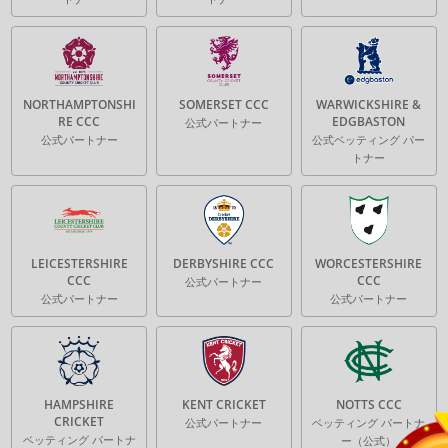
NORTHAMPTONSHI
SOMERSET CCC
WARWICKSHIRE &
RE CCC
EDGBASTON
公式パートナー
公式パートナー
公式ベッティング パー
トナー
LEICESTERSHIRE
DERBYSHIRE CCC
WORCESTERSHIRE
CCC
CCC
公式パートナー
公式パートナー
公式パートナー
HAMPSHIRE
KENT CRICKET
NOTTS CCC
CRICKET
公式パートナー
ベッティング パートナ
ベッティング パートナ
ー（公式）