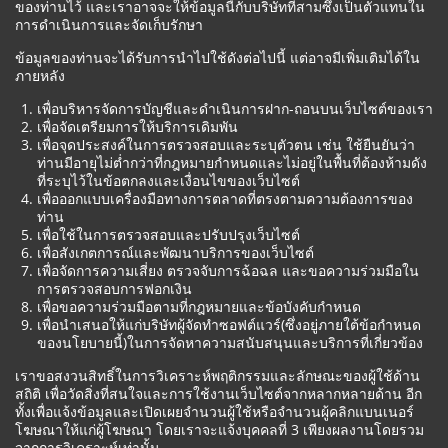
ของท่านไว้ และเราอาจจะให้ข้อมูลนี้กับบริษัทที่สามซึ่งเป็นตัวแทนใน
การดำเนินการและจัดเก็บรักษา
ข้อมูลของท่านจะได้รับการนำไปใช้ดังต่อไปนี้ แต่อาจมีเพิ่มเติมได้ใน
ภายหลัง
เพื่อบริหารจัดการบัญชีและดำเนินการฝาก-ถอนบนเว็บไซต์ของเรา
เพื่อจัดเตรียมการให้บริการเดิมพัน
เพื่อจุดประสงค์ในการตรวจสอบและระบุตัวตน เช่น ใช้ยืนยันว่า
ท่านมีอายุไม่ต่ำกว่าที่กฎหมายกำหนดและไม่อยู่ในพื้นที่ต้องห้ามดัง
ที่ระบุไว้ในข้อตกลงและเงื่อนไขของเว็บไซต์
เพื่อออกแบบเครื่องมือทางการตลาดที่ตรงตามความต้องการของ
ท่าน
เพื่อใช้ในการตรวจสอบและปรับปรุงเว็บไซต์
เพื่อสังเกตการณ์และพัฒนาบริการของเว็บไซต์
เพื่อจัดการความเสี่ยง ตรวจจับการฉ้อฉล และขอความร่วมมือใน
การตรวจสอบการฟอกเงิน
เพื่อขอความร่วมมือตามที่กฎหมายและข้อบังคับกำหนด
เพื่อนำเสนอให้แก่บริษัทผู้จัดทำซอฟต์แวร์(ซึ่งอยู่ภายใต้ข้อกำหนด
ของนโยบายนี้)ในการจัดหาความสนับสนุนและบริการที่เกี่ยวข้อง
เราขอสงวนสิทธิ์ในการวิเคราะห์พฤติกรรมและลักษณะของผู้ใช้ด้าน
สถิติ เพื่อวัดสิ่งที่สนใจและการใช้งานเว็บไซต์จากหลากหลายด้าน อีก
ทั้งเพื่อแจ้งข้อมูลและเปิดเผยจำนวนผู้ใช้หรือจำนวนผู้คลิกแบนเนอร์
โฆษณาให้แก่ผู้โฆษณา โดยเราจะแจ้งบุคคลที่ 3 เพียงผลงานโดยรวม
จากการวิเคราะห์เท่านั้น