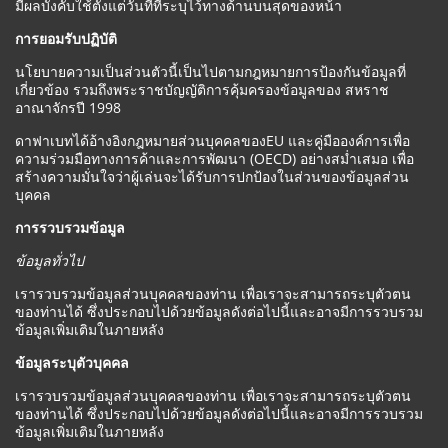
มีผลบังคับใช้ตั้งแต่วันที่ที่ระบุไว้ทางด้านบนสุดของหน้า
การยอมรับปฏิบัติ
นโยบายความเป็นส่วนตัวนี้เป็นไปตามกฎหมายการป้องกันข้อมูลที่
เกี่ยวข้อง รวมถึงพระราชบัญญัติการคุ้มครองข้อมูลของ สหราช
อาณาจักรปี 1998
ดาฟาเบทได้อ้างอิงกฎหมายส่วนบุคคลของEU และคู่มือองค์การเพื่อ
ความร่วมมือทางการค้าและการพัฒนา (OECD) อย่างสม่ำเสมอ เพื่อ
สร้างความมั่นใจว่าผู้เล่นจะได้รับการปกป้องในส่วนของข้อมูลส่วน
บุคคล
การรวบรวมข้อมูล
ข้อมูลทั่วไป
เรารวบรวมข้อมูลส่วนบุคคลของท่าน เพื่อเราจะสามารถระบุตัวตน
ของท่านได้ ซึ่งประกอบไปด้วยข้อมูลดังต่อไปนี้และอาจมีการรวบรวม
ข้อมูลเพิ่มเติมในภายหลัง
ข้อมูลระบุตัวบุคคล
เรารวบรวมข้อมูลส่วนบุคคลของท่าน เพื่อเราจะสามารถระบุตัวตน
ของท่านได้ ซึ่งประกอบไปด้วยข้อมูลดังต่อไปนี้และอาจมีการรวบรวม
ข้อมูลเพิ่มเติมในภายหลัง