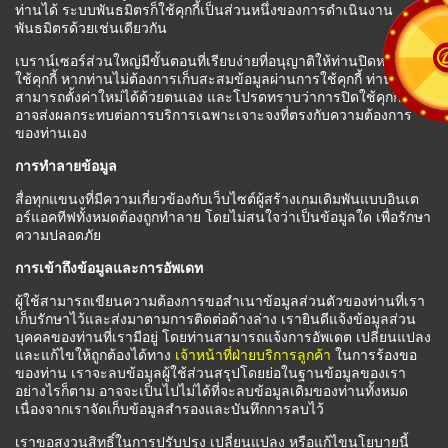
ท่านได้ ระบบพันธมิตรก็ใช้คุกกี้เป็นส่วนหนึ่งของการดำเนินงาน
พันธมิตรด้วยเช่นเดียวกัน
เบราน์เซอร์ส่วนใหญ่มีขั้นตอนที่เรียบง่ายที่อนุญาติให้ท่านปิดหรือเปิด
ใช้คุกกี้ หากท่านไม่ต้องการเก็บสะสมข้อมูลผ่านการใช้คุกกี้ ท่าน
สามารถตั้งค่าใหม่ได้ด้วยตนเอง และโปรดทราบว่าการปิดใช้คุกกี้นั้น
อาจส่งผลกระทบต่อการบริการเฉพาะเจาะจงที่ตรงกับความต้องการ
ของท่านเอง
การทำลายข้อมูล
สื่อทุกแขนงที่มีความเกี่ยวข้องกับเว็บไซต์ผู้สร้างเกมเดิมพันแบบอินเต
อร์แอคทีฟทั้งหมดต้องถูกทำลาย โดยไม่สนใจว่าเป็นข้อมูลใด เพื่อรักษา
ความปลอดภัย
การเข้าถึงข้อมูลและการอัพเดท
ผู้ใช้สามารถเขียนความต้องการขอสำเนาข้อมูลส่วนตัวของท่านที่เรา
เก็บรักษาไว้และส่งมาตามการติดต่อด้างล่าง เรายินดีแจ้งข้อมูลส่วน
บุคคลของท่านที่เรามีอยู่ โดยท่านสามารถแจ้งการอัพเดต เปลี่ยนแปลง
และแก้ไขให้ถูกต้องได้ทาง
เจ้าหน้าที่ฝ่ายบริการลูกค้า
ในการร้องขอ
ของท่าน เราจะลบข้อมูลผู้ใช้ส่วนสรุปโดยย่อในฐานข้อมูลของเรา
อย่างไรก็ตาม อาจจะเป็นไปไม่ได้ที่จะลบข้อมูลเดิมของท่านทั้งหมด
เนื่องจากเราจัดเก็บข้อมูลสำรองและบันทึกการลบไว้
เราขอสงวนสิทธิ์ในการปรับปรุง เปลี่ยนแปลง หรือแก้ไขนโยบายนี้