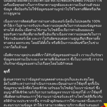
ปลอดภัยโดยเทคโนโลยีไฟร์วอล ทั้งเว็บไซต์และซอฟต์แวร์ของเราใช้
เครื่องมือทุกอย่างในการรักษาความถูกต้องและความเป็นส่วนตัวของ
ข้อมูล เพื่อป้องกันไม่ใช้ข้อมูลของท่านถูกนำไปใช้ในทางที่ผิดหรือเกิด
การสูญหาย
เนื่องจากการติดต่อสื่อสารผ่านทางอินเตอร์เน็ตนั้นไม่ปลอดภัย 100%
ทำให้เราไม่สามารถรับประกันความปลอดภัยในการส่งมอบข้อมูลของ
ท่านได้ ดังนั้น เมื่อท่านใช้งานเว็บไซต์นี้จะถือว่าท่านยินยอมและ
ยอมรับความเสี่ยงที่อาจเกิดขึ้นอันเกี่ยวเนื่องจากความปลอดภัยในการ
ใช้งานอินเตอร์เน็ต และเราไม่รับผิดชอบต่อความสูญเสีย/เสียหายทั้ง
ทางตรง ผลกระทบ โดยมิได้ตั้งใจ หรือที่เป็นการลงทัณฑ์ใดๆในช่วง
เวลาใดก็แล้วแต่
เมื่อพิจารณาจุดประสงค์ที่เราได้รับข้อมูลของท่านแล้ว เราจะเก็บรักษา
ข้อมูลของท่านเป็นระยะเวลาตามที่เห็นสมควร ซึ่งในบางกรณี เราอาจ
เก็บรักษาข้อมูลของท่านไปเรื่อยๆโดยไม่มีกำหนด
คุกกี้
ผู้เล่นควรทราบว่าข้อมูลส่วนบุคคลต่างๆจะถูกเก็บและสะสมโดย
อัตโนมัติระหว่างการดำเนินการลงทะเบียนผ่านการใช้คุกกี้ คุกกี้เป็น
ข้อมูลขนาดเล็กที่ส่งโดยเซิร์ฟเวอร์ของเว็บไซต์สู่เว็บเบราน์เซอร์ ซึ่ง
อนุญาติให้เซิร์ฟเวอร์เก็บรวบรวมข้อมูลจากเบราน์เซอร์ได้ เราใช้คุกกี้
เพื่อติดตามลักษณะการใช้งานเบราน์เซอร์และสร้างโพรไฟล์ที่เกี่ยวกับ
สถิติจำนวนประชากรขึ้น การเฝ้าดูลักษณะการใช้งานเหล่านี้และการ
สะสมรวบรวมข้อมูล ทำให้เราสามารถพัฒนาบริการเพื่อนำเสนอแก่