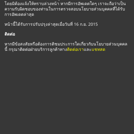
โดยมิต้องแจ้งให้ทราบล่วงหน้า หากมีการอัพเดตใดๆ เราจะถือว่าเป็น
ความรับผิดชอบของท่านในการตรวจสอบนโยบายส่วนบุคคลที่ได้รับ
การอัพเดตล่าสุด
หน้านี้ได้รับการปรับปรุงล่าสุดเมื่อวันที่ 16 ก.ย. 2015
ติดต่อ
หากมีข้อสงสัยหรือต้องการติชมประการใดเกี่ยวกับนโยบายส่วนบุคคล
นี้ กรุณาติดต่อฝ่ายบริการลูกค้าทาง
ติดต่อเรา
และ
แชทสด