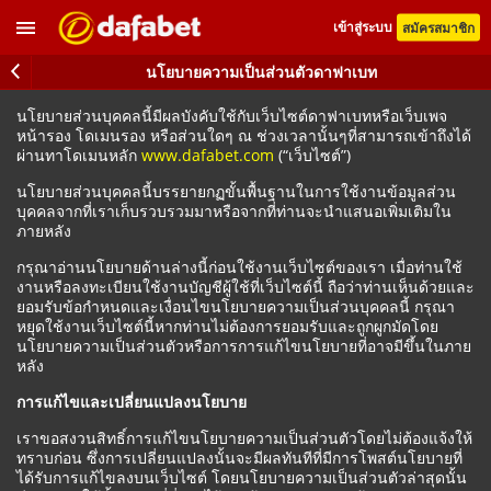
เข้าสู่ระบบ
สมัครสมาชิก
นโยบายความเป็นส่วนตัวดาฟาเบท
นโยบายส่วนบุคคลนี้มีผลบังคับใช้กับเว็บไซต์ดาฟาเบทหรือเว็บเพจ
หน้ารอง โดเมนรอง หรือส่วนใดๆ ณ ช่วงเวลานั้นๆที่สามารถเข้าถึงได้
ผ่านทาโดเมนหลัก
www.dafabet.com
(“เว็บไซต์”)
นโยบายส่วนบุคคลนี้บรรยายกฏขั้นพื้นฐานในการใช้งานข้อมูลส่วน
บุคคลจากที่เราเก็บรวบรวมมาหรือจากที่ท่านจะนำแสนอเพิ่มเติมใน
ภายหลัง
กรุณาอ่านนโยบายด้านล่างนี้ก่อนใช้งานเว็บไซต์ของเรา เมื่อท่านใช้
งานหรือลงทะเบียนใช้งานบัญชีผู้ใช้ที่เว็บไซต์นี้ ถือว่าท่านเห็นด้วยและ
ยอมรับข้อกำหนดและเงื่อนไขนโยบายความเป็นส่วนบุคคลนี้ กรุณา
หยุดใช้งานเว็บไซต์นี้หากท่านไม่ต้องการยอมรับและถูกผูกมัดโดย
นโยบายความเป็นส่วนตัวหรือการการแก้ไขนโยบายที่อาจมีขึ้นในภาย
หลัง
การแก้ไขและเปลี่ยนแปลงนโยบาย
เราขอสงวนสิทธิ์การแก้ไขนโยบายความเป็นส่วนตัวโดยไม่ต้องแจ้งให้
ทราบก่อน ซึ่งการเปลี่ยนแปลงนั้นจะมีผลทันทีที่มีการโพสต์นโยบายที่
ได้รับการแก้ไขลงบนเว็บไซต์ โดยนโยบายความเป็นส่วนตัวล่าสุดนั้น