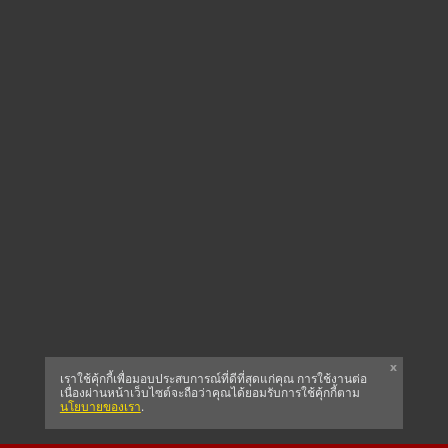
x
เราใช้คุ้กกี้เพื่อมอบประสบการณ์ที่ดีที่สุดแก่คุณ การใช้งานต่อ
เนื่องผ่านหน้าเว็บไซต์จะถือว่าคุณได้ยอมรับการใช้คุ้กกี้ตาม
นโยบายของเรา
.