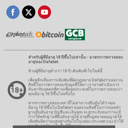
สำหรับผู้ที่มีอายุ 18 ปีขึ้นไปเท่านั้น - มาตรการตรวจสอบ
อายุของ Dafabet
ห้ามผู้ที่มีอายุต่ำกว่า 18 ปี เดิมพันที่เว็บไซต์นี้
เพื่อหลีกเลี่ยงการเดิมพันที่ผิดกฎหมาย Dafabet ขอสงวน
สิทธิ์ในการตรวจสอบข้อมูลที่ให้มา เราอาจดำเนินการ
ค้นหากับบุคคลที่สามเพื่อจุดประสงค์ในการตรวจสอบว่า
คุณมีอายุ 18 ปีขึ้นไปหรือไม่
หากการตรวจสอบเหล่านี้ไม่สามารถยืนยันได้ว่าคุณ
มีอายุ 18 ปีขึ้นไป Dafabet ขอสงวนสิทธิ์ในการขอหลัก
ฐานยืนยันอายุ บัญชีและเงินคุณ จะถูกระงับจนกว่าจะมี
การให้หลักฐานที่ยืนยันอายุได้ อายุที่กฎหมายอนุญาตให้
เดิมพันมีความแตกต่างกันไปในแต่ละประเทศ แนะนำให้
คุณค้นหาข้อมูลในพื้นที่ที่คุณอยู่