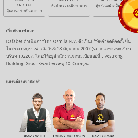
CRICKET
หุ้นส่วนอย่างเป็นทางการ
หุ้นส่วนอย่างเป็นทางการ
หุ้นส่วนอย่างเป็นทางการ
เกี่ยวกับดาฟาเบท
Dafabet ดำเนินการโดย Osmila N.V. ซึ่งเป็นบริษัทจำกัดที่จัดตั้งขึ้น
ในประเทศกูราเซาเมื่อวันที่ 28 มิถุนายน 2007 (หมายเลขจดทะเบียน
บริษัท 102267) โดยมีที่อยู่สำนักงานจดทะเบียนอยู่ที่ Livestrong
Building, Groot Kwartierweg 10, Curaçao
แบรนด์แอมบาสเดอร์