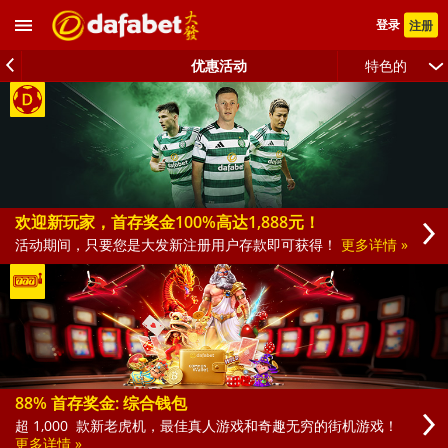
登录
注册
优惠活动
特色的
筛选
特色的
沙巴体育
大发体育
欢迎新玩家，首存奖金100%高达1,888元！
活动期间，只要您是大发新注册用户存款即可获得！
更多详情 »
娱乐场
娱乐场黄金版
老虎机
现场荷官
88% 首存奖金: 综合钱包
超 1,000 款新老虎机，最佳真人游戏和奇趣无穷的街机游戏！
街机
更多详情 »