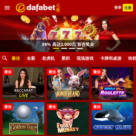
登录
注册
88% 高达2,000元 首存奖金
最佳
全新
老虎机
累积
现场游戏
卡牌和桌游
街
最佳
最佳
最佳
最佳
最佳
最佳