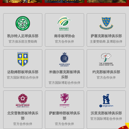
凯尔特人足球俱乐部
南非板球协会
萨塞克斯板球俱乐部
官方俱乐部主赞助商
官方合作伙伴
主要赞助商 及博彩伙伴
达勒姆郡板球俱乐部
米德尔塞克斯板球俱
约克郡板球俱乐部
乐部
官方国际博彩合作伙伴
官方合作伙伴
官方国际博彩合作伙伴
北安普敦郡板球俱乐
萨默塞特郡板球俱乐
沃里克郡板球俱乐部
部
部
官方国际博彩合作伙伴
官方合作伙伴
官方合作伙伴