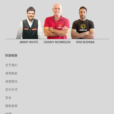
快速链接
关于我们
使用条款
游戏责任
支付方式
安全
隐私政策
代理