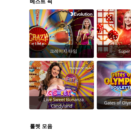
베스트 픽
지금 플레이 하기
지금 플
크레이지 타임
Super
지금 플레이 하기
지금 플
Live Sweet Bonanza
Gates of Oly
Candyland
룰렛 모음