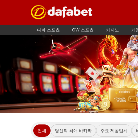
다파 스포츠
OW 스포츠
카지노
게
전체
당신의 최애 바카라
주요 제공업체