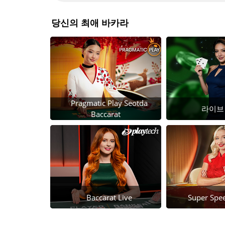
당신의 최애 바카라
지금 플레이 하기
지금 플
Pragmatic Play Seotda
라이브
Baccarat
지금 플레이 하기
지금 플
Baccarat Live
Super Spe