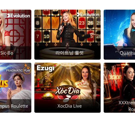
레이 하기
지금 플레이 하기
지금 플
라이트닝 룰렛
 Sic-Bo
Quantu
레이 하기
지금 플레이 하기
지금 플
XXXtrem
mpus Roulette
XocDia Live
Rou