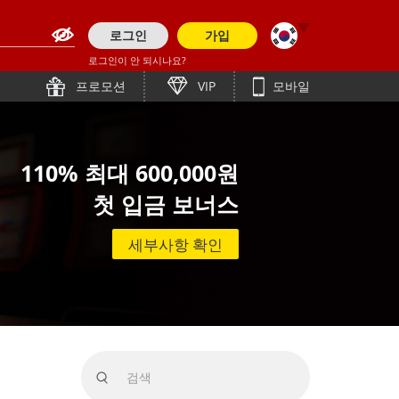
로그인
가입
로그인이 안 되시나요?
English (Asia)
हिन्दी
프로모션
VIP
모바일
简体中文
తెలుగు
Bengali (India)
ภาษาไทย
챔핀언 챌린지
110% 최대 600,000원
Tiếng Việt
English (Pakistan)
! 순위 올리고! 상금 획득!
첫 입금 보너스
Bahasa Indonesia
English (Bangladesh)
지금 참여하기
세부사항 확인
Japanese
Bengali (Bangladesh)
English
Español