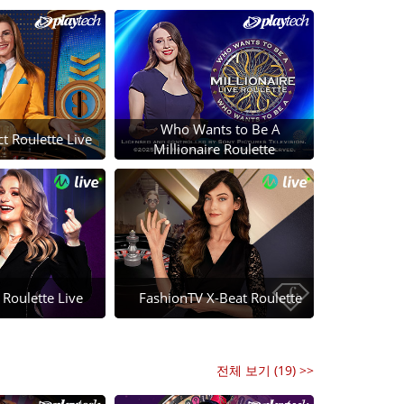
레이 하기
지금 플레이 하기
Who Wants to Be A
ct Roulette Live
Millionaire Roulette
레이 하기
지금 플레이 하기
Roulette Live
FashionTV X-Beat Roulette
전체 보기 (
19
) >>