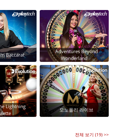
레이 하기
지금 플레이 하기
Adventures Beyond
m Baccarat
Wonderland
레이 하기
지금 플레이 하기
e Lightning
모노폴리 라이브
lette
전체 보기 (
19
) >>