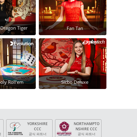
레이 하기
지금 플레이 하기
Dragon Tiger
Fan Tan
레이 하기
지금 플레이 하기
ly Roll'em
Sicbo Deluxe
YORKSHIRE
NORTHAMPTO
CCC
NSHIRE CCC
너
공식 파트너
공식 파트너