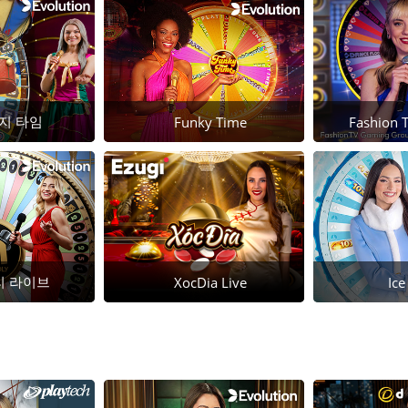
레이 하기
지금 플레이 하기
지금 플
지 타임
Funky Time
Fashion 
레이 하기
지금 플레이 하기
지금 플
리 라이브
XocDia Live
Ice