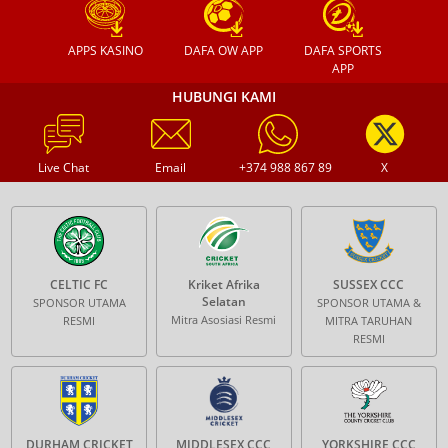
APPS KASINO
DAFA OW APP
DAFA SPORTS
APP
HUBUNGI KAMI
Live Chat
Email
+374 988 867 89
X
CELTIC FC
Kriket Afrika
SUSSEX CCC
Selatan
SPONSOR UTAMA
SPONSOR UTAMA &
Mitra Asosiasi Resmi
RESMI
MITRA TARUHAN
RESMI
DURHAM CRICKET
MIDDLESEX CCC
YORKSHIRE CCC