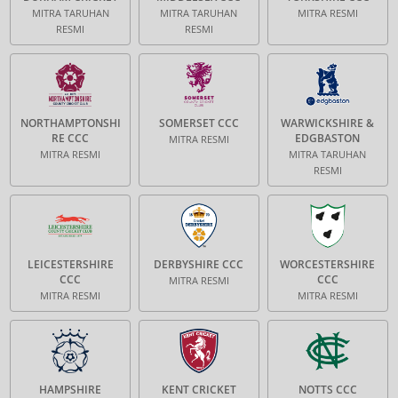
MITRA TARUHAN
MITRA TARUHAN
MITRA RESMI
RESMI
RESMI
NORTHAMPTONSHI
SOMERSET CCC
WARWICKSHIRE &
RE CCC
EDGBASTON
MITRA RESMI
MITRA RESMI
MITRA TARUHAN
RESMI
LEICESTERSHIRE
DERBYSHIRE CCC
WORCESTERSHIRE
CCC
CCC
MITRA RESMI
MITRA RESMI
MITRA RESMI
HAMPSHIRE
KENT CRICKET
NOTTS CCC