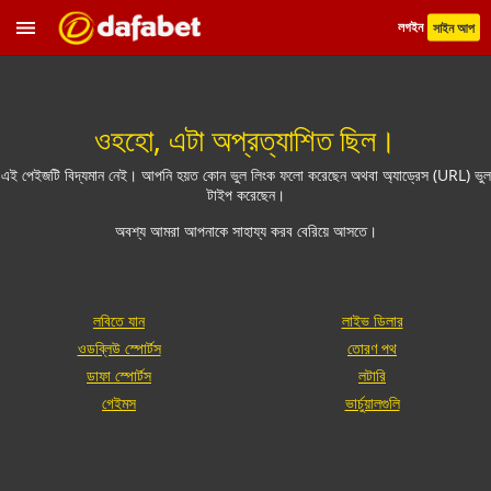
লগইন
সাইন আপ
ওহহো, এটা অপ্রত্যাশিত ছিল।
এই পেইজটি বিদ্যমান নেই। আপনি হয়ত কোন ভুল লিংক ফলো করেছেন অথবা অ্যাড্রেস (URL) ভুল
টাইপ করেছেন।
অবশ্য আমরা আপনাকে সাহায্য করব বেরিয়ে আসতে।
লবিতে যান
লাইভ ডিলার
ওডব্লিউ স্পোর্টস
তোরণ পথ
ডাফা স্পোর্টস
লটারি
গেইমস
ভার্চুয়ালগুলি