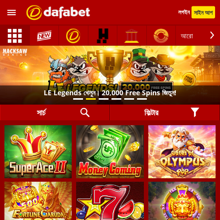
লগইন
সাইন আপ
আরো
LE Legends খেলুন। 20,000 Free Spins জিতুন!
সার্চ
ফিল্টার