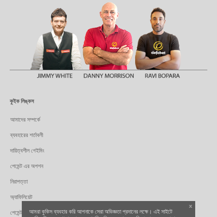
কুইক লিঙ্কস
আমাদের সম্পর্কে
ব্যবহারের শর্তাবলী
দায়িত্বশীল গেইমিং
পেমেন্ট এর অপশন
নিরাপত্তা
অ্যাফিলিয়েট
x
আমরা কুকিস ব্যবহার করি আপনাকে সেরা অভিজ্ঞতা প্রদানের লক্ষে। এই সাইটে
পেমেন্ট পার্টনার