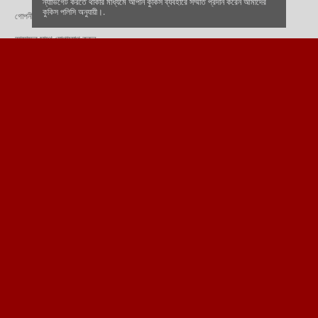
ন্যাভিগেট করতে থাকার মাধ্যমে আপনি কুকিস ব্যবহারে সম্মতি প্রদান করেন আমাদের
কুকিস পলিসি অনুযায়ী।.
গোপনীয়তা সম্পর্কিত নীতিমালা
আমাদের সাথে যোগাযোগ করুন
মিথ্যা বনাম সত্যি হিসেবে চিহ্নিত করুন
সাহায্য এবং প্রায়শ জিজ্ঞাসিত প্রশ্নগুলি
আমাদের ফলো করুন এবং সর্বশেষ আপডেটগুলি পান
শুধুমাত্র ১৮ বছরের বেশি বয়সীদের জন্য - দাফাবেট বয়স যাচাইয়ের পরিমাপ
১৮ বছরের কম বয়সী যে কারোর জন্য এই সাইটে জুয়া খেলা অবৈধ।