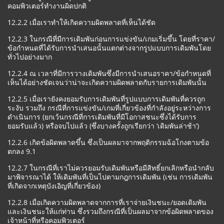
คอมพิวเตอร์ทำงานผิดปกติ
12.2.2 เมื่อเราทำให้เกิดความผิดพลาดที่เห็นได้ชัด
12.2.3 ในกรณีที่มีการเดิมพันก่อนการแข่งขัน/เกมเริ่มขึ้น โดยที่ราคา/
ข้อกำหนดที่ได้รับการนำเสนอนั้นแตกต่างจากรูปแบบการเดิมพันโดย
ทั่วไปอย่างมาก
12.2.4 ณ เวลาที่มีการวางเดิมพันซึ่งมีการนำเสนอราคา/ข้อกำหนดที่
เห็นได้อย่างชัดเจนว่าน่าจะเกิดความผิดพลาดกับรายการเดิมพันนั้น
12.2.5 เมื่อเรายังคงยอมรับการเดิมพันที่รูปแบบการเดิมพันที่ควรถูก
ระงับ รวมถึง กรณีที่การแข่งขัน/เกมที่เกี่ยวข้องที่กำลังอยู่ระหว่างการ
ดำเนินการ (ยกเว้นกรณีที่การเดิมพันที่มีโอกาสชนะซึ่งได้รับการ
ยอมรับแล้ว) หรือจบไปแล้ว (ซึ่งบางครั้งถูกเรียกว่า ‘เดิมพันล่าช้า’)
12.2.6 เกิดข้อผิดพลาดขึ้น ซึ่งเป็นผลมาจากพฤติกรรมฉ้อโกงตามข้อ
ตกลง 9.1
12.2.7 ในกรณีที่เราไม่ควรยอมรับเดิมพันหรือมีสิทธิ์ยกเลิกหรือนำกลับ
มาพิจารณาได้ ให้เดิมพันที่เป็นไปตามกฎการเดิมพัน (เช่น การเดิมพัน
ที่เกิดจากเหตุบังเอิญที่เกี่ยวข้อง)
12.2.8 เมื่อเกิดความผิดพลาดจากการที่เราจ่ายเงินชนะ/ยอดเดิมพัน
และเงินชนะให้แก่ท่าน ซึ่งรวมถึงกรณีที่เป็นผลมาจากข้อผิดพลาดของ
เจ้าหน้าที่หรือคอมพิวเตอร์