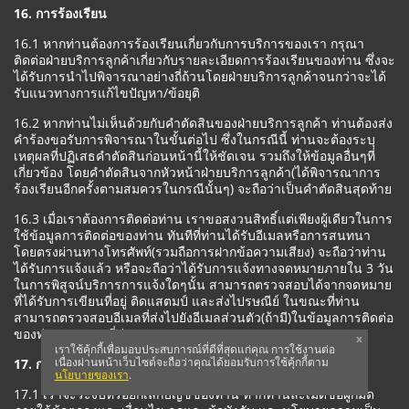
16. การร้องเรียน
16.1 หากท่านต้องการร้องเรียนเกี่ยวกับการบริการของเรา กรุณา
ติดต่อฝ่ายบริการลูกค้าเกี่ยวกับรายละเอียดการร้องเรียนของท่าน ซึ่งจะ
ได้รับการนำไปพิจารณาอย่างถี่ถ้วนโดยฝ่ายบริการลูกค้าจนกว่าจะได้
รับแนวทางการแก้ไขปัญหา/ข้อยุติ
16.2 หากท่านไม่เห็นด้วยกับคำตัดสินของฝ่ายบริการลูกค้า ท่านต้องส่ง
คำร้องขอรับการพิจารณาในขั้นต่อไป ซึ่งในกรณีนี้ ท่านจะต้องระบุ
เหตุผลที่ปฏิเสธคำตัดสินก่อนหน้านี้ให้ชัดเจน รวมถึงให้ข้อมูลอื่นๆที่
เกี่ยวข้อง โดยคำตัดสินจากหัวหน้าฝ่ายบริการลูกค้า(ได้พิจารณาการ
ร้องเรียนอีกครั้งตามสมควรในกรณีนั้นๆ) จะถือว่าเป็นคำตัดสินสุดท้าย
16.3 เมื่อเราต้องการติดต่อท่าน เราขอสงวนสิทธิ์แต่เพียงผู้เดียวในการ
ใช้ข้อมูลการติดต่อของท่าน ทันทีที่ท่านได้รับอีเมลหรือการสนทนา
โดยตรงผ่านทางโทรศัพท์(รวมถือการฝากข้อความเสียง) จะถือว่าท่าน
ได้รับการแจ้งแล้ว หรือจะถือว่าได้รับการแจ้งทางจดหมายภายใน 3 วัน
ในการพิสูจน์บริการการแจ้งใดๆนั้น สามารถตรวจสอบได้จากจดหมาย
ที่ได้รับการเขียนที่อยู่ ติดแสตมป์ และส่งไปรษณีย์ ในขณะที่ท่าน
สามารถตรวจสอบอีเมลที่ส่งไปยังอีเมลส่วนตัว(ถ้ามี)ในข้อมูลการติดต่อ
ของท่าน ณ เวลาที่ส่ง
x
เราใช้คุ้กกี้เพื่อมอบประสบการณ์ที่ดีที่สุดแก่คุณ การใช้งานต่อ
เนื่องผ่านหน้าเว็บไซต์จะถือว่าคุณได้ยอมรับการใช้คุ้กกี้ตาม
17. การละเมิดข้อตกลงและเงื่อนไข
นโยบายของเรา
.
17.1 เราจะระงับหรือยกเลิกบัญชีของท่าน หากท่านละเมิดข้อผูกมัด