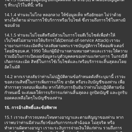
ๆ ที่ระบุไว้ในที่นี้; หรือ
14.1.4 ท่านจะไม่โกง หลอกลวง ให้ข้อมูลเท็จ หรือยักยอก ไม่ว่าด้วย
ทางใดก็ตาม ผ่านการใช้บริการหรือเว็บไซต์ ซึ่งรวมถึงการใช้ในทางมิ
ชอบด้วย
14.1.5 ท่านจะไม่โจมตีหรือมีส่วนในการโจมตีเว็บไซต์เพื่อทำให้
เว็บไซต์ไม่สามารถให้บริการได้(Denial-of-service Attack) เราจะ
รายงานการละเมิดที่น่าสงสัยตามพระราชบัญญัติการใช้คอมพิวเตอร์
โดยมิชอบค.ศ. 1990 ให้แก่ผู้มีอำนาจตามหมายศาลและเราจะให้ความ
ร่วมมือในการเปิดเผยข้อมูลระบุตัวบุคคลของท่านแก่ทางการ ในกรณีที่
เกิดการละเมิด สิทธิ์ในการใช้เว็บไซต์และ/หรือบริการจะสิ้นสุดลงโดย
อัตโนมัติ
14.2 หากเราสงสัยว่าท่านไม่ปฏิบัติตามข้อกำหนดดังที่ระบุมานี้ เราจะ
ขอสงวนสิทธิ์ในการเพิ่มการแก้ไข อายัด หรือระงับบัญชีของท่าน เพื่อ
ทำการตรวจสอบเพิ่มเติม หากได้รับการยืนยันว่าท่านไม่ปฏิบัติตามข้อ
กำหนดนี้ จะส่งผลให้การบริการแก่ท่านสิ้นสุดลง ถูกปิดบัญชี และถูกริบ
ยอดคงเหลือใดๆในบัญชีของท่าน
15. การอ้างสิทธิ์และข้อพิพาท
15.1 เราจะสำรวจบทลงโทษทางอาญาและตามสัญญาของท่าน หาก
เราพบว่าท่านมีส่วนเกี่ยวข้องกับการกระทำฉ้อฉล ไม่สุจริต หรือ
ทำความผิดทางอาญา เราจะระงับการจ่ายเงินให้แก่ท่าน รวมถึงการ