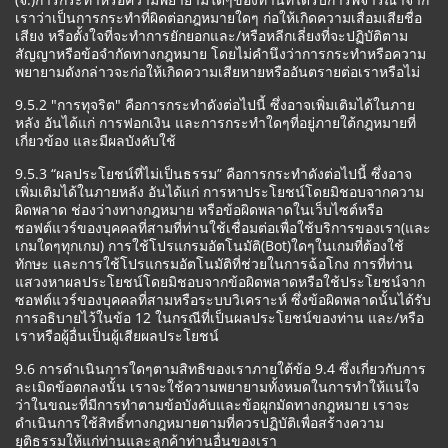
เราว่าเป็นการกระทำที่ผิดต่อกฎหมายใดๆ ก่อให้เกิดความเสื่อมเสียชื่อ
เสียง หรือตั้งใจที่จะทำการยักยอกและ/หรือหลีกเลี่ยงที่จะปฏิบัติตาม
สัญญาหรือข้อจำกัดทางกฎหมาย โดยไม่คำนึงว่าการกระทำหรือความ
พยายามดังกล่าวจะก่อให้เกิดความเสียหายหรืออันตรายต่อเราหรือไม่
9.5.2 "การทุจริต" คือการกระทำดังต่อไปนี้ ซึ่งอาจเพิ่มเติมได้ในภาย
หลัง อันได้แก่ การฟอกเงิน และการกระทำใดๆที่อยู่ภายใต้กฎหมายที่
เกี่ยวข้อง และมีผลบังคับใช้
9.5.3 “ผลประโยชน์ที่ไม่เป็นธรรม” คือการกระทำดังต่อไปนี้ ซึ่งอาจ
เพิ่มเติมได้ในภายหลัง อันได้แก่ การหาประโยชน์โดยมิชอบจากความ
ผิดพลาด ช่องว่างทางกฎหมาย หรือข้อผิดพลาดในเว็บไซต์หรือ
ซอฟต์แวร์ของบุคคลที่สามที่ท่านใช้เชื่อมต่อเพื่อใช้บริการของเรา(และ
เกมใดๆทุกเกม) การใช้โปรแกรมอัตโนมัติ(Bot)ใดๆในเกมที่ต้องใช้
ทักษะ และการใช้โปรแกรมอัตโนมัติที่ช่วยในการฉ้อโกง การที่ท่าน
แสวงหาผลประโยชน์โดยมิชอบจากข้อผิดพลาดหรือใช้ประโยชน์จาก
ซอฟต์แวร์ของบุคคลที่สามหรือระบบวิเคราะห์ ซึ่งข้อผิดพลาดนั้นได้รับ
การอธิบายไว้ในข้อ 12 ในกรณีที่เป็นผลประโยชน์ของท่าน และ/หรือ
เราหรือผู้อื่นเป็นผู้เสียผลประโยชน์
9.6 การดำเนินการใดๆตามสิทธิของเราภายใต้ข้อ 9.4 ซึ่งเกี่ยวกับการ
ละเมิดข้อตกลงนั้น เราจะใช้ความพยายามทั้งหมดในการทำให้แน่ใจ
ว่าในขณะที่มีการทำตามข้อบังคับและข้อผูกมัดทางกฎหมาย เราจะ
ดำเนินการใช้สิทธิ์ทางกฎหมายตามที่ควรปฏิบัติเพื่อสร้างความ
ยุติธรรมให้แก่ท่านและลูกค้าท่านอื่นของเรา