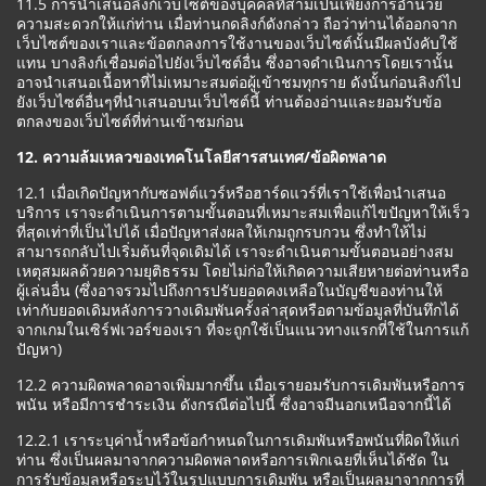
11.5 การนำเสนอลิงก์เว็บไซต์ของบุคคลที่สามเป็นเพียงการอำนวย
ความสะดวกให้แก่ท่าน เมื่อท่านกดลิงก์ดังกล่าว ถือว่าท่านได้ออกจาก
เว็บไซต์ของเราและข้อตกลงการใช้งานของเว็บไซต์นั้นมีผลบังคับใช้
แทน บางลิงก์เชื่อมต่อไปยังเว็บไซต์อื่น ซึ่งอาจดำเนินการโดยเรานั้น
อาจนำเสนอเนื้อหาที่ไม่เหมาะสมต่อผู้เข้าชมทุกราย ดังนั้นก่อนลิงก์ไป
ยังเว็บไซต์อื่นๆที่นำเสนอบนเว็บไซต์นี้ ท่านต้องอ่านและยอมรับข้อ
ตกลงของเว็บไซต์ที่ท่านเข้าชมก่อน
12. ความล้มเหลวของเทคโนโลยีสารสนเทศ/ข้อผิดพลาด
12.1 เมื่อเกิดปัญหากับซอฟต์แวร์หรือฮาร์ดแวร์ที่เราใช้เพื่อนำเสนอ
บริการ เราจะดำเนินการตามขั้นตอนที่เหมาะสมเพื่อแก้ไขปัญหาให้เร็ว
ที่สุดเท่าที่เป็นไปได้ เมื่อปัญหาส่งผลให้เกมถูกรบกวน ซึ่งทำให้ไม่
สามารถกลับไปเริ่มต้นที่จุดเดิมได้ เราจะดำเนินตามขั้นตอนอย่างสม
เหตุสมผลด้วยความยุติธรรม โดยไม่ก่อให้เกิดความเสียหายต่อท่านหรือ
ผู้เล่นอื่น (ซึ่งอาจรวมไปถึงการปรับยอดคงเหลือในบัญชีของท่านให้
เท่ากับยอดเดิมหลังการวางเดิมพันครั้งล่าสุดหรือตามข้อมูลที่บันทึกได้
จากเกมในเซิร์ฟเวอร์ของเรา ที่จะถูกใช้เป็นแนวทางแรกที่ใช้ในการแก้
ปัญหา)
12.2 ความผิดพลาดอาจเพิ่มมากขึ้น เมื่อเรายอมรับการเดิมพันหรือการ
พนัน หรือมีการชำระเงิน ดังกรณีต่อไปนี้ ซึ่งอาจมีนอกเหนือจากนี้ได้
12.2.1 เราระบุค่าน้ำหรือข้อกำหนดในการเดิมพันหรือพนันที่ผิดให้แก่
ท่าน ซึ่งเป็นผลมาจากความผิดพลาดหรือการเพิกเฉยที่เห็นได้ชัด ใน
การรับข้อมูลหรือระบุไว้ในรูปแบบการเดิมพัน หรือเป็นผลมาจากการที่