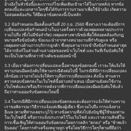
อ้างอิงในหัวข้อนี้(และการแก้ไขเพิ่มเติมเข้ามาได้ในภายหลัง) หากข้อ
ตกลงนี้และเอกสารใดๆซึ่งได้รับการรวบรวมมาเพื่อใช้อ้างอิง เกิดความ
ไม่สอดคล้องกัน ให้ยึดเอาข้อตกลงนี้เป็นหลัก
3.2 ข้อกำหนดจะมีผลตั้งแต่วันที่ 20 ก.ย. 2560 ซึ่งทางเราจะต้องมีการ
เปลี่ยนแปลงข้อกำหนดบ้างในบางครั้งคราวด้วยเหตุผลหลายประการ
รวมไปถึง (ซึ่งไม่มีข้อจำกัด) เหตุผลทางพาณิชย์เพื่อให้สอดคล้องกับกฏ
หมายหรือข้อบังคับ ข้อแนะนำจากทางหน่วยงานที่กำกับดูแล หรือ
เหตุผลทางด้านการบริการลูกค้า ซึ่งคุณสามารถเข้าถึงข้อกำหนดล่าสุด
ได้จากลิงก์ในส่วนด้านล่างสุดของหน้าเว็บไซต์ และวันที่เริ่มบังคับใช้
จะเป็นไปตามที่กล่าวข้างต้นของย่อหน้านี้
3.3 เมื่อเราต้องการเปลี่ยนแปลงเนื้อหาของข้อตกลงนี้ เราจะให้แจ้งให้
ทราบก่อนมีผลบังคับใช้ตามกรณีดังต่อไปนี้ ในกรณีที่มีการเปลี่ยนแปลง
เล็กน้อย เราอาจไม่แจ้งให้ทราบถึงการเปลี่ยนแปลง ดังนั้น ท่านควร
ตรวจสอบข้อตกลงในเว็บไซต์นี้อย่างสม่ำเสมอ เมื่อท่านยังคงใช้งาน
เว็บไซต์และ/หรือบริการหลังจากที่การเปลี่ยนแปลงมีผลบังคับใช้แล้ว
ถือว่าท่านยอมรับข้อตกลงใหม่นี้
3.4 ในกรณีที่มีการเปลี่ยนแปลงข้อตกลงและต้องการแจ้งให้ท่านทราบ
เราขอพิจารณาวิธีการแจ้งแต่เพียงผู้เดียว ซึ่งรวมไปถึง การแจ้งทาง
อีเมล (ตามที่ท่านเคยระบุไว้) ทางข้อความที่ส่งไปยังบัญชีผู้ใช้ของท่าน
ในเว็บไซต์นี้ หรือการแจ้งประกาศไว้ในเว็บไซต์ และเราสงวนสิทธิ์ใน
การเชื้อเชิญให้ท่านยอมรับข้อตกลงโดยการคลิก “ตกลง” หรือ “ข้าพเจ้า
ยินยอม” โดยการทำเครื่องหมายถูก หรือโดยวิธีการใดๆก็ตามที่ถือว่า