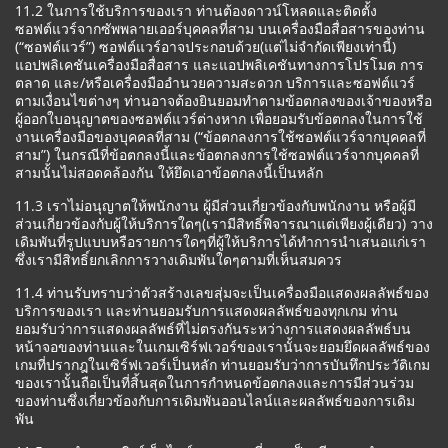
11.2 ในการใช้บริการของเรา ท่านต้องดาวน์โหลดและติดตั้ง
ซอฟต์แวร์จากซัพพลายเออร์บุคคลที่สาม บนเครื่องมือสื่อสารของท่าน
(“ซอฟต์แวร์”) ซอฟต์แวร์อาจประกอบด้วย(แต่ไม่จำกัดเพียงเท่านี้)
แอปพลิเคชันเครื่องมือสื่อสาร และแอปพลิเคชันทางการโปรโมต การ
ตลาด และ/หรือเครื่องมืออำนวยความสะดวก บริการและซอฟต์แวร์
ตามเงื่อนไขต่างๆ ท่านอาจต้องยินยอมทำตามข้อตกลงของเจ้าของหรือ
ผู้ออกใบอนุญาตของซอฟต์แวร์ต่างหาก เพื่อยอมรับข้อตกลงในการใช้
งานเครื่องมือของบุคคลที่สาม (“ข้อตกลงการใช้ซอฟต์แวร์จากบุคคลที่
สาม”) ในกรณีที่ข้อตกลงนี้และข้อตกลงการใช้ซอฟต์แวร์จากบุคคลที่
สามนั้นไม่สอดคล้องกัน ให้ยึดเอาข้อตกลงนี้เป็นหลัก
11.3 เราไม่อนุญาตให้พนักงาน ผู้มีส่วนเกี่ยวข้องกับพนักงาน หรือผู้มี
ส่วนเกี่ยวข้องกับผู้ให้บริการใดๆ(เรามีสิทธิ์พิจารณาแต่เพียงผู้เดียว) วาง
เดิมพันที่รูปแบบหรือรายการใดๆที่ผู้ให้บริการได้ทำการนำเสนอแก่เรา
ซึ่งเรามีสิทธิ์ยกเลิกการวางเดิมพันใดๆตามที่เห็นสมควร
11.4 ท่านรับทราบว่าตัวสร้างเลขสุ่มจะเป็นเครื่องมือแสดงผลลัพธ์ของ
บริการของเรา และท่านยอมรับการแสดงผลลัพธ์ของทุกเกม ท่าน
ยอมรับว่าการแสดงผลลัพธ์ที่ไม่ตรงกันระหว่างการแสดงผลลัพธ์บน
หน้าจอของท่านและในเกมเซิร์ฟเวอร์ของเรานั้นจะยอมยึดผลลัพธ์ของ
เกมที่ปรากฎในเซิร์ฟเวอร์เป็นหลัก ท่านยอมรับว่าการบันทึกประวัติเกม
ของเรานั้นถือเป็นที่สิ้นสุดในการกำหนดข้อตกลงและการมีส่วนร่วม
ของท่านซึ่งเกี่ยวข้องกับการเดิมพันออนไลน์และผลลัพธ์ของการเดิม
พัน