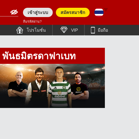
เข้าสู่ระบบ
สมัครสมาชิก
ลืมรหัสผ่าน?
English (Asia)
हिन्दी
โปรโมชั่น
VIP
มือถือ
English (Europe)
తెలుగు
Bengali (India)
简体中文
พันธมิตรดาฟาเบท
Tiếng Việt
English (Pakistan)
Bahasa Indonesia
English (Bangladesh)
Bengali (Bangladesh)
日本語
Polish
한국어
English
Español